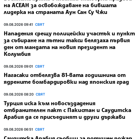
на АСЕАН за освобождаване на бившата
лидерка на страната Аун Сан Су Чжи
09.08.2026 09:41
СВЯТ
Нападения срещу полицейски участък и пункт
за събиране на пътни такси белязаха първия
ден от мандата на новия президент на
Колумбия
09.08.2026 09:01
СВЯТ
Нагасаки отбелязва 81-вата годишнина от
ядрените бомбардировки над японския град
09.08.2026 08:20
СВЯТ
Турция иска към новосъздадения
отбранителен пакт с Пакистан и Саудитска
Арабия да се присъединят и други държави
09.08.2026 06:51
СВЯТ
Саудитска Арабия съобщи за потушен пожар