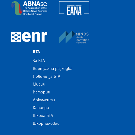
European Alliance of N
The Assocoation of the Balkan News Agencies S
MINDS Media Innovatio
European Newsroom
БТА
За БТА
Виртуална разходка
Новини за БТА
Мисия
История
Документи
Кариери
Школа БТА
Шкорпиловци