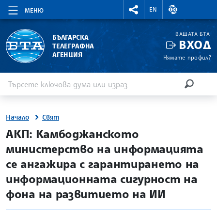
RIGHTMENU.SOCIAL
ВАЛУТНИ КУР
EN
МЕНЮ
ВАШАТА БТА
БЪЛГАРСКА
ВХОД
ТЕЛЕГРАФНА
АГЕНЦИЯ
Нямате профил?
Въведете ключова дума или израз
Търсене
ТЪРСЕН
Начало
Свят
site.bta
АКП: Камбоджанското
министерство на информацията
се ангажира с гарантирането на
информационната сигурност на
фона на развитието на ИИ