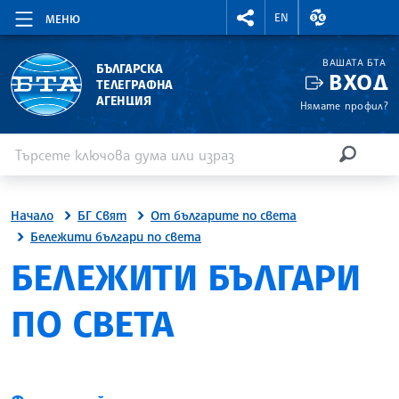
RIGHTMENU.SOCIAL
ВАЛУТНИ КУР
EN
МЕНЮ
ВАШАТА БТА
БЪЛГАРСКА
ВХОД
ТЕЛЕГРАФНА
АГЕНЦИЯ
Нямате профил?
Въведете ключова дума или израз
Търсене
ТЪРСЕН
Начало
БГ Свят
От българите по света
Бележити българи по света
БЕЛЕЖИТИ БЪЛГАРИ
ПО СВЕТА