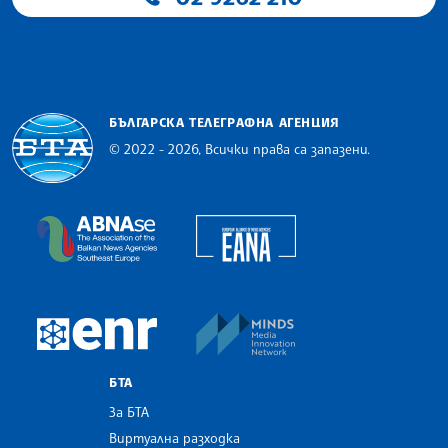
БЪЛГАРСКА ТЕЛЕГРАФНА АГЕНЦИЯ
© 2022 - 2026, Всички права са запазени.
Българска телеграфна агенция
European Alliance of N
The Assocoation of the Balkan News Agencies S
MINDS Media Innovatio
European Newsroom
БТА
За БТА
Виртуална разходка