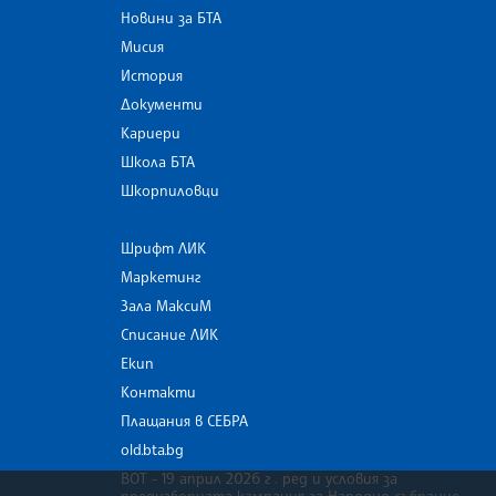
Новини за БТА
Мисия
История
Документи
Кариери
Школа БТА
Шкорпиловци
Шрифт ЛИК
Маркетинг
Зала МаксиМ
Списание ЛИК
Екип
Контакти
Плащания в СЕБРА
old.bta.bg
ВОТ - 19 април 2026 г . ред и условия за