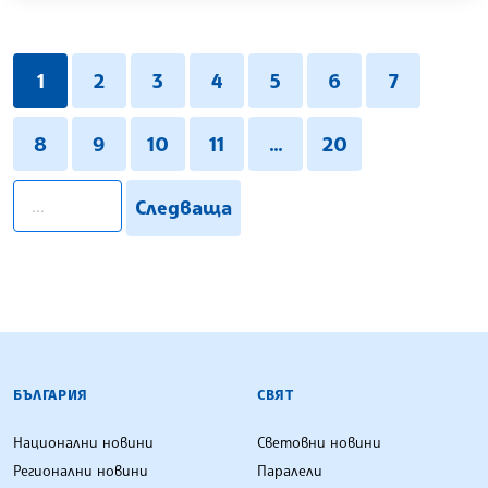
1
2
3
4
5
6
7
8
9
10
11
...
20
pagination.search
Следваща
БЪЛГАРСКА ТЕЛЕГРАФНА АГЕНЦИЯ
БЪЛГАРИЯ
СВЯТ
Национални новини
Световни новини
Регионални новини
Паралели