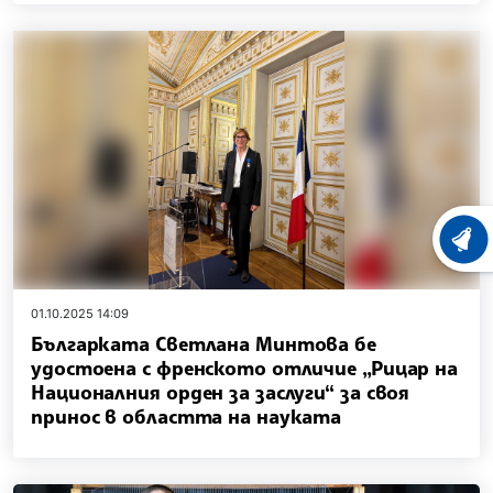
ХРОНО
01.10.2025 14:09
Българката Светлана Минтова бе
удостоена с френското отличие „Рицар на
Националния орден за заслуги“ за своя
принос в областта на науката