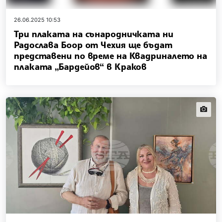
26.06.2025 10:53
Три плаката на сънародничката ни
Радослава Боор от Чехия ще бъдат
представени по време на Квадриналето на
плаката „Бардейов“ в Краков
news.i