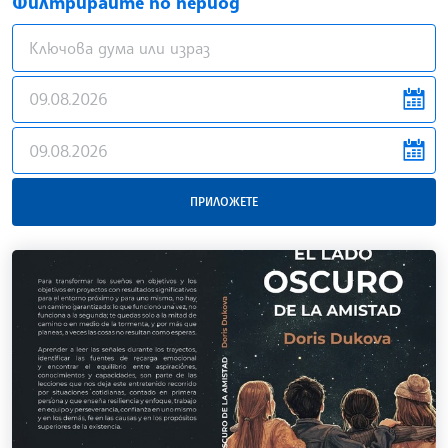
Филтрирайте по период
news.filter.from
news.filter.to
ПРИЛОЖЕТЕ