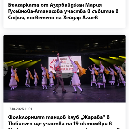
Българката от Азербайджан Мария
Гусейнова-Атанасова участва в събитие в
София, посветено на Хейдар Алиев
17.10.2025 11:01
Фолклорният танцов клуб „Жарава” в
Тюбинген ще участва на 19 октомври в