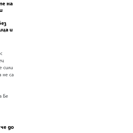
те на
и
без
ица и
с
ец
е сили
 не са
а Бе
че до