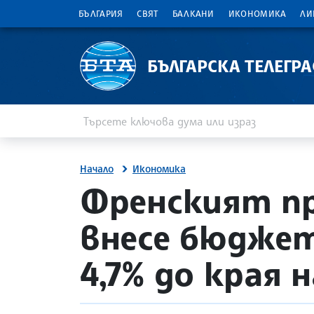
БЪЛГАРИЯ
СВЯТ
БАЛКАНИ
ИКОНОМИКА
ЛИ
БЪЛГАРСКА ТЕЛЕГР
Въведете ключова дума или израз
Търсене
Начало
Икономика
site.bta
Френският п
внесе бюджет
4,7% до края н