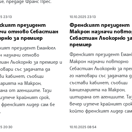
е, предаде Франс Прес.
25 23:13
10.10.2025 23:13
ският президент
Френският президент
ачи отново Себастиан
Макрон назначи повто
орню за премиер
Себастиан Льокорню з
премиер
кият президент Еманюел
Френският президент Еман
н назначи отново
Макрон назначи повторно
тиан Льокорню за премиер и
Себастиан Льокорню за пре
овари със задачата да
го натовари със задачата д
ви кабинет, съобщи
състави кабинет, съобщи
ларията на Макрон,
канцеларията на Макрон,
ана от агенциите. Тази
цитирана от агенциите. Та
изтече крайният срок,
вечер изтече крайният срок
 френският лидер сам бе
който френският лидер сам
л
25 20:30
10.10.2025 08:54