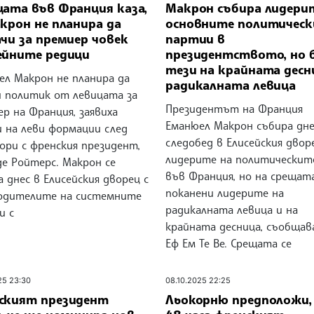
цата във Франция каза,
Макрон събира лидери
крон не планира да
основните политическ
чи за премиер човек
партии в
ейните редици
президентството, но 
тези на крайната десн
ел Макрон не планира да
радикалната левица
и политик от левицата за
Президентът на Франция
р на Франция, заявиха
Еманюел Макрон събира дне
и на леви формации след
следобед в Елисейския двор
ори с френския президент,
лидерите на политическит
де Ройтерс. Макрон се
във Франция, но на срещата
 днес в Елисейския дворец с
поканени лидерите на
одителите на системните
радикалната левица и на
и с
крайната десница, съобщав
Еф Ем Те Ве. Срещата се
25 23:30
08.10.2025 22:25
ският президент
Льокорню предположи, 