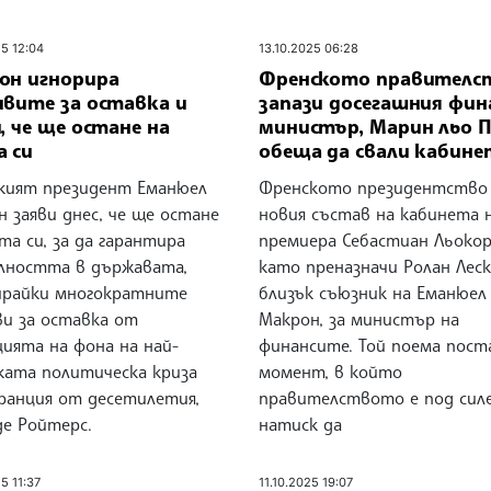
25 12:04
13.10.2025 06:28
он игнорира
Френското правителс
ивите за оставка и
запази досегашния фин
, че ще остане на
министър, Марин льо 
а си
обеща да свали кабине
кият президент Еманюел
Френското президентство
 заяви днес, че ще остане
новия състав на кабинета 
та си, за да гарантира
премиера Себастиан Льокор
лността в държавата,
като преназначи Ролан Леск
ирайки многократните
близък съюзник на Еманюел
ви за оставка от
Макрон, за министър на
ията на фона на най-
финансите. Той поема пост
ката политическа криза
момент, в който
ранция от десетилетия,
правителството е под сил
де Ройтерс.
натиск да
5 11:37
11.10.2025 19:07