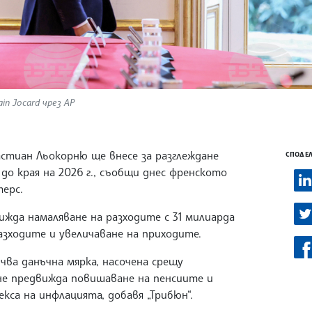
in Jocard чрез AP
стиан Льокорню ще внесе за разглеждане
СПОДЕЛ
до края на 2026 г., съобщи днес френското
терс.
да намаляване на разходите с 31 милиарда
азходите и увеличаване на приходите.
чва данъчна мярка, насочена срещу
не предвижда повишаване на пенсиите и
са на инфлацията, добавя „Трибюн“.