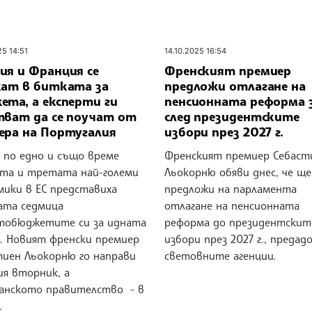
25 14:51
14.10.2025 16:54
ия и Франция се
Френският премиер
кат в битката за
предложи отлагане на
ета, а експерти ги
пенсионната реформа 
тват да се поучат от
след президентските
ера на Португалия
избори през 2027 г.
 по едно и също време
Френският премиер Себаст
та и третата най-големи
Льокорню обяви днес, че ще
мики в ЕС представиха
предложи на парламента
ата седмица
отлагане на пенсионната
тобюджетите си за идната
реформа до президентскит
а. Новият френски премиер
избори през 2027 г., предад
тиен Льокорню го направи
световните агенции.
ия вторник, а
анското правителство - в
.