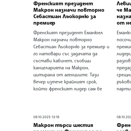
Френският президент
Леви
Макрон назначи повторно
че Ма
Себастиан Льокорню за
назна
премиер
от н
Френският президент Еманюел
Еманю
Макрон назначи повторно
посоч
Себастиан Льокорню за премиер и
премие
го натовари със задачата да
лидер
състави кабинет, съобщи
разгов
канцеларията на Макрон,
преда
цитирана от агенциите. Тази
срещна
вечер изтече крайният срок,
ръков
който френският лидер сам бе
парти
09.10.2025 13:16
08.10.20
Макрон търси шестия
Френ