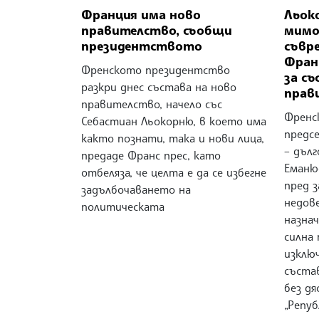
Франция има ново
Льоко
правителство, съобщи
мимо
президентството
съвр
Фран
Френското президентство
за съ
разкри днес състава на ново
прав
правителство, начело със
Френс
Себастиан Льокорню, в което има
предс
както познати, така и нови лица,
– дъл
предаде Франс прес, като
Еманю
отбеляза, че целта е да се избегне
пред з
задълбочаването на
недов
политическата
назнач
силна 
изклю
съста
без д
„Репуб