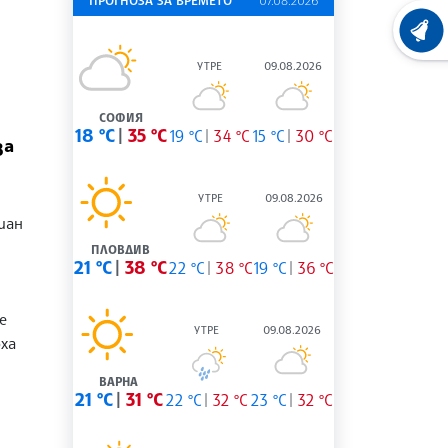
ПРОГНОЗА ЗА ВРЕМЕТО
07.08.2026
ХРОНО
УТРЕ
09.08.2026
СОФИЯ
18 °C
35 °C
19 °C
34 °C
15 °C
30 °C
за
УТРЕ
09.08.2026
иан
ПЛОВДИВ
21 °C
38 °C
22 °C
38 °C
19 °C
36 °C
е
УТРЕ
09.08.2026
оха
ВАРНА
21 °C
31 °C
22 °C
32 °C
23 °C
32 °C