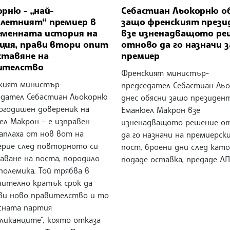
рню - „най-
Себастиан Льокорню о
летният“ премиер в
защо френският прези
еменната история на
взе изненадващото ре
ция, прави втори опит
отново да го назначи з
ставяне на
премиер
ителство
Френският министър-
кият министър-
председател Себастиан Ль
едател Себастиан Льокорню
днес обясни защо президе
гогодишен довереник на
Еманюел Макрон взе
ел Макрон – е изправен
изненадващото решение о
аплаха от нов вот на
да го назначи на премиерск
ерие след повторното си
пост, броени дни след като
аване на поста, породило
подаде оставка, предаде ДП
полемика. Той трябва в
чително кратък срок да
ви ново правителство и то
ясната партия
ликанците“, която отказа