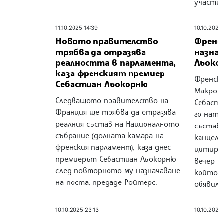
участи
11.10.2025 14:39
10.10.20
Новото правителство
Френ
трябва да отразява
назн
реалността в парламента,
Льок
каза френският премиер
Френс
Себастиан Льокорню
Макро
Следващото правителство на
Себас
Франция ще трябва да отразява
го нат
реалния състав на Националното
съста
събрание (долната камара на
канце
френския парламент), каза днес
цитир
премиерът Себастиан Льокорню
вечер 
след повторното му назначаване
който
на поста, предаде Ройтерс.
обяви
10.10.2025 23:13
10.10.20