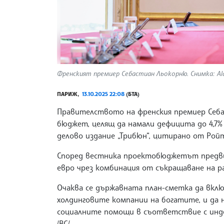
Френският премиер Себастиан Льокорню. Снимка: Ala
ПАРИЖ,
13.10.2025 22:08
(БТА)
Правителството на френския премиер Себа
бюджет, целящ да намали дефицита до 4,7% 
делово издание „Трибюн“, цитирано от Рой
Според вестника проектобюджетът предвиж
евро чрез комбинация от съкращаване на р
Очаква се държавната план-сметка да вклю
холдинговите компании на богатите, и да 
социалните помощи в съответствие с индек
/ВС/