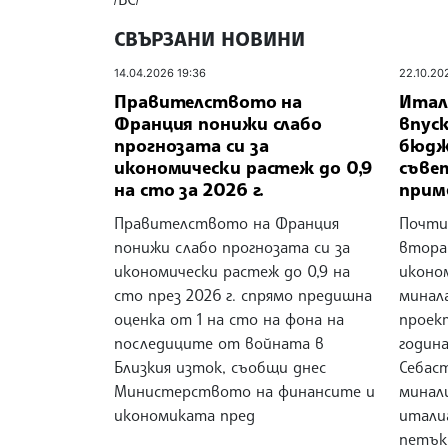
СВЪРЗАНИ НОВИНИ
14.04.2026 19:36
22.10.20
Правителството на
Итал
Франция понижи слабо
впус
прогнозата си за
бюдж
икономически растеж до 0,9
съве
на сто за 2026 г.
прим
Правителството на Франция
Почти
понижи слабо прогнозата си за
втора
икономически растеж до 0,9 на
иконо
сто през 2026 г. спрямо предишна
минал
оценка от 1 на сто на фона на
проек
последиците от войната в
годин
Близкия изток, съобщи днес
Себас
Министерството на финансите и
минал
икономиката пред
итали
петък