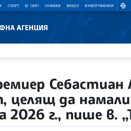
ВАЛ
К
СПОРТ
БГ СВЯТ
СНИМКИ
ВИДЕО
ИНФОГРАФИКИ
АФНА АГЕНЦИЯ
ремиер Себастиан
, целящ да намал
а 2026 г., пише в. 