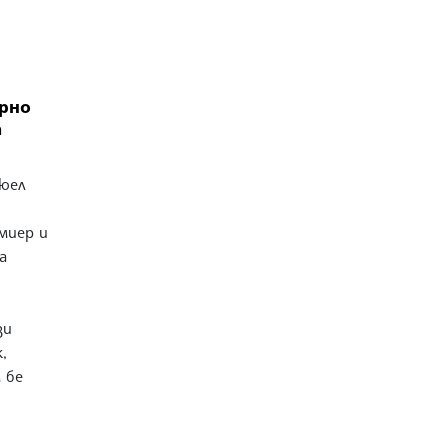
рно
а
юел
миер и
а
зи
,
 бе