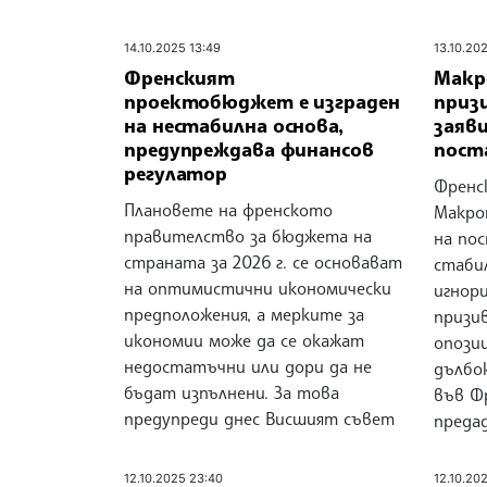
14.10.2025 13:49
13.10.20
Френският
Макр
проектобюджет е изграден
приз
на нестабилна основа,
заяви
предупреждава финансов
пост
регулатор
Френс
Плановете на френското
Макрон
правителство за бюджета на
на пос
страната за 2026 г. се основават
стаби
на оптимистични икономически
игнор
предположения, а мерките за
призи
икономии може да се окажат
опозиц
недостатъчни или дори да не
дълбо
бъдат изпълнени. За това
във Ф
предупреди днес Висшият съвет
преда
12.10.2025 23:40
12.10.202