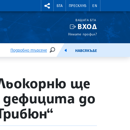
УТНИ КУРСОВЕ
RIGHTMENU.SOCIAL
БТА
ПРЕСКЛУБ
EN
ВАШАТА БТА
ВХОД
Нямате профил?
Подробно търсене
НАВСЯКЪДЕ
ТЪРСЕНЕ
ЕМИСИЯ
 Льокорню ще
и дефицита до
„Трибюн“