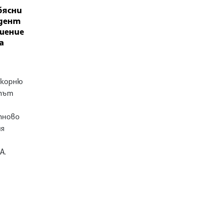
бясни
дент
шение
а
окорню
нтът
тново
ия
А.