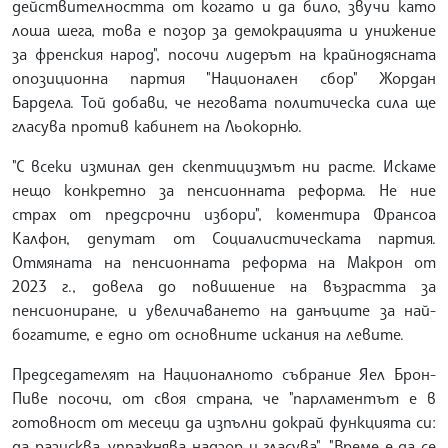
действителността от когато и да било, звучи като
лоша шега, това е позор за демокрацията и унижение
за френския народ", посочи лидерът на крайнодясната
опозиционна партия "Национален сбор" Жордан
Бардела. Той добави, че неговата политическа сила ще
гласува против кабинет на Льокорню.
"С всеки изминал ден скептицизмът ни расте. Искаме
нещо конкретно за пенсионната реформа. Не ние
страх от предсрочни избори", коментира Франсоа
Калфон, депутат от Социалистическата партия.
Отмяната на пенсионната реформа на Макрон от
2023 г., довела до повишение на възрастта за
пенсиониране, и увеличаването на данъците за най-
богатите, е едно от основните искания на левите.
Председателят на Националното събрание Яел Брон-
Пиве посочи, от своя страна, че "парламентът е в
готовност от месеци да изпълни докрай функцията си:
да разисква, упражнява надзор и гласува". "Време е да се