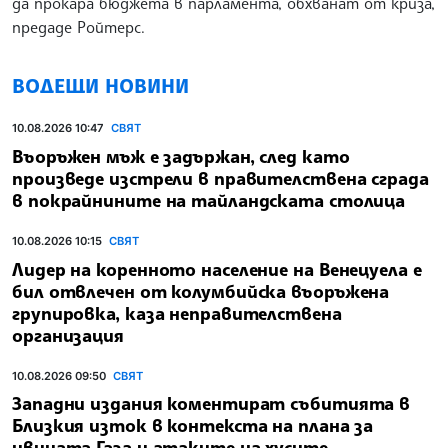
да прокара бюджета в парламента, обхванат от криза,
предаде Ройтерс.
ВОДЕЩИ НОВИНИ
10.08.2026 10:47
СВЯТ
Въоръжен мъж е задържан, след като
произведе изстрели в правителствена сграда
в покрайнините на тайландската столица
10.08.2026 10:15
СВЯТ
Лидер на коренното население на Венецуела е
бил отвлечен от колумбийска въоръжена
групировка, каза неправителствена
организация
10.08.2026 09:50
СВЯТ
Западни издания коментират събитията в
Близкия изток в контекста на плана за
ивицата Газа и атаките на хусите