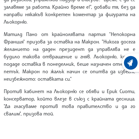
залавяме за работа. Крайно време е!", добави тя, без да
направи някакъв конкретен коментар за фигурата на
Льокорню.
Матилд Пано от крайнолявата партия "Непокорна
Франция" призова за оставка на Макрон. "Никога досега
желанието на даден президент да управлява не е
будило такова отвращение и гняв. Льокорню, който
подаде оставка в понеделник, беше назначен отново в
ХРОНО
петък. Макрон по жалък начин се опитва да избегне
неизбежното: оставката си."
Против кабинет на Льокорню се обяви и Ерик Сиоти,
консерватор, който влезе в съюз с крайната десница.
"Да гласуваме против това правителство и да го
свалим", призова той.