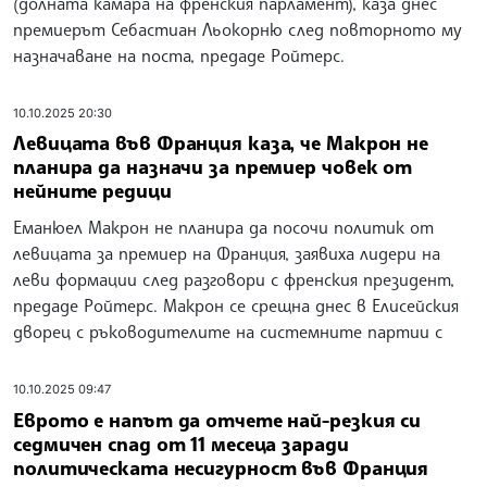
(долната камара на френския парламент), каза днес
премиерът Себастиан Льокорню след повторното му
назначаване на поста, предаде Ройтерс.
10.10.2025 20:30
Левицата във Франция каза, че Макрон не
планира да назначи за премиер човек от
нейните редици
Еманюел Макрон не планира да посочи политик от
левицата за премиер на Франция, заявиха лидери на
леви формации след разговори с френския президент,
предаде Ройтерс. Макрон се срещна днес в Елисейския
дворец с ръководителите на системните партии с
10.10.2025 09:47
Еврото е напът да отчете най-резкия си
седмичен спад от 11 месеца заради
политическата несигурност във Франция