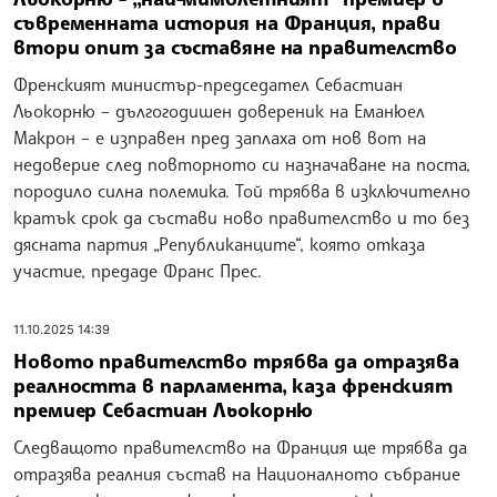
съвременната история на Франция, прави
втори опит за съставяне на правителство
Френският министър-председател Себастиан
Льокорню – дългогодишен довереник на Еманюел
Макрон – е изправен пред заплаха от нов вот на
недоверие след повторното си назначаване на поста,
породило силна полемика. Той трябва в изключително
кратък срок да състави ново правителство и то без
дясната партия „Републиканците“, която отказа
участие, предаде Франс Прес.
11.10.2025 14:39
Новото правителство трябва да отразява
реалността в парламента, каза френският
премиер Себастиан Льокорню
Следващото правителство на Франция ще трябва да
отразява реалния състав на Националното събрание