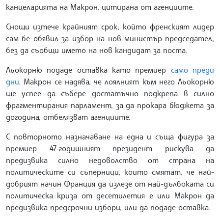
канцеларията на Макрон, цитирана от агенциите.
Снощи изтече крайният срок, който френският лидер
сам бе обявил за избор на нов министър-председател,
без да съобщи името на нов кандидат за поста.
Льокорню подаде оставка като премиер
само преди
дни.
Макрон се надява, че лоялният към него Льокорню
ще успее да събере достатъчно подкрепа в силно
фрагментирания парламент, за да прокара бюджета за
догодина, отбелязват агенциите.
С повторното назначаване на една и съща фигура за
премиер 47-годишният президент рискува да
предизвика силно недоволство от страна на
политическите си съперници, които смятат, че най-
добрият начин Франция да излезе от най-дълбоката си
политическа криза от десетилетия е или Макрон да
предизвика предсрочни избори, или да подаде оставка.