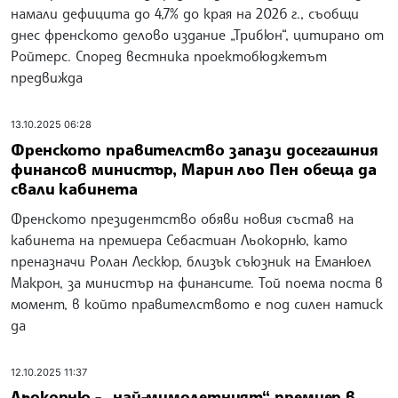
намали дефицита до 4,7% до края на 2026 г., съобщи
днес френското делово издание „Трибюн“, цитирано от
Ройтерс. Според вестника проектобюджетът
предвижда
13.10.2025 06:28
Френското правителство запази досегашния
финансов министър, Марин льо Пен обеща да
свали кабинета
Френското президентство обяви новия състав на
кабинета на премиера Себастиан Льокорню, като
преназначи Ролан Лескюр, близък съюзник на Еманюел
Макрон, за министър на финансите. Той поема поста в
момент, в който правителството е под силен натиск
да
12.10.2025 11:37
Льокорню - „най-мимолетният“ премиер в