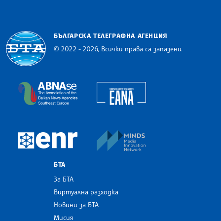
БЪЛГАРСКА ТЕЛЕГРАФНА АГЕНЦИЯ
© 2022 - 2026, Всички права са запазени.
Българска телеграфна агенция
European Alliance of N
The Assocoation of the Balkan News Agencies S
MINDS Media Innovatio
European Newsroom
БТА
За БТА
Виртуална разходка
Новини за БТА
Мисия