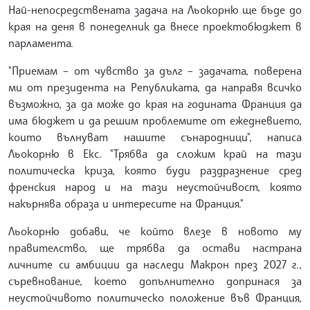
Най-непосредствената задача на Льокорню ще бъде до
края на деня в понеделник да внесе проектобюджет в
парламента.
"Приемам – от чувство за дълг – задачата, поверена
ми от президента на Републиката, да направя всичко
възможно, за да може до края на годината Франция да
има бюджет и да решим проблемите от ежедневието,
които вълнуват нашите сънародници", написа
Льокорню в Екс. "Трябва да сложим край на тази
политическа криза, която буди раздразнение сред
френския народ и на тази неустойчивост, която
накърнява образа и интересите на Франция."
Льокорню добави, че който влезе в новото му
правителство, ще трябва да остави настрана
личните си амбиции да наследи Макрон през 2027 г.,
съревнование, което допълнително допринася за
неустойчивото политическо положение във Франция,