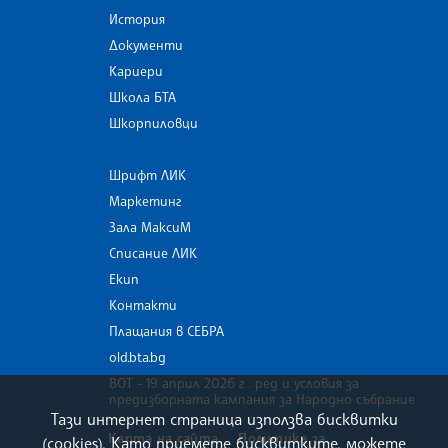
История
Документи
Кариери
Школа БТА
Шкорпиловци
Шрифт ЛИК
Маркетинг
Зала МаксиМ
Списание ЛИК
Екип
Контакти
Плащания в СЕБРА
old.bta.bg
ВОТ - 19 април 2026 г . ред и условия за
предизборната кампания за Народно събрание
Тази интернет страница използва бисквитки
Карта на сайта
Политика за
(cookies). Като приемете бисквитките, можете