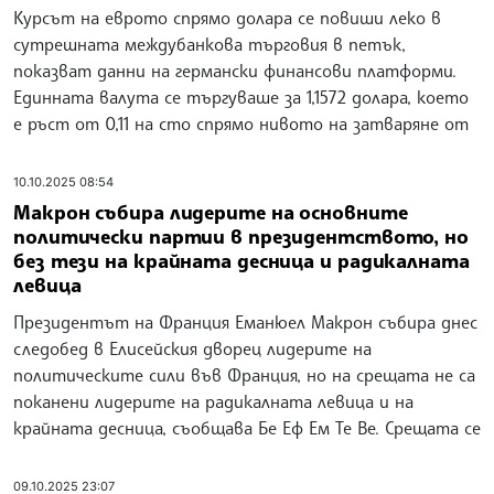
Курсът на еврото спрямо долара се повиши леко в
сутрешната междубанкова търговия в петък,
показват данни на германски финансови платформи.
Единната валута се търгуваше за 1,1572 долара, което
е ръст от 0,11 на сто спрямо нивото на затваряне от
10.10.2025 08:54
Макрон събира лидерите на основните
политически партии в президентството, но
без тези на крайната десница и радикалната
левица
Президентът на Франция Еманюел Макрон събира днес
следобед в Елисейския дворец лидерите на
политическите сили във Франция, но на срещата не са
поканени лидерите на радикалната левица и на
крайната десница, съобщава Бе Еф Ем Те Ве. Срещата се
09.10.2025 23:07