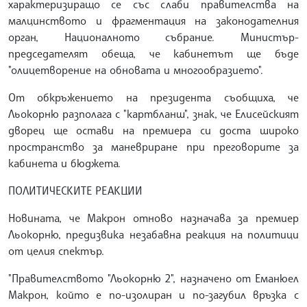
характеризиращо се със слаби правителства на
малцинството и фрагментация на законодателния
орган, Националното събрание. Министър-
председателят обеща, че кабинетът ще бъде
"олицетворение на обновата и многообразието".
От обкръжението на президента съобщиха, че
Льокорню разполага с "картбланш", знак, че Елисейският
дворец ще остави на премиера си доста широко
пространство за маневриране при преговорите за
кабинета и бюджета.
ПОЛИТИЧЕСКИТЕ РЕАКЦИИ
Новината, че Макрон отново назначава за премиер
Льокорню, предизвика незабавна реакция на политици
от целия спектър.
"Правителството "Льокорню 2", назначено от Еманюел
Макрон, който е по-изолиран и по-загубил връзка с