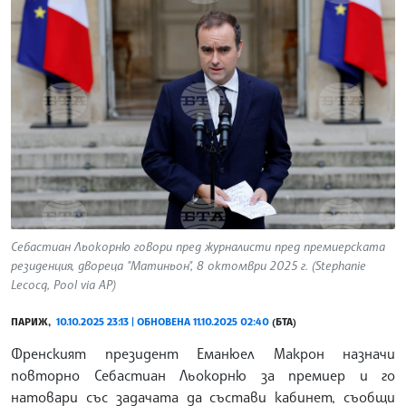
Себастиан Льокорню говори пред журналисти пред премиерската
резиденция, двореца "Матиньон", 8 октомври 2025 г. (Stephanie
Lecocq, Pool via AP)
ПАРИЖ,
10.10.2025 23:13 | ОБНОВЕНА 11.10.2025 02:40
(БТА)
Френският президент Еманюел Макрон назначи
повторно Себастиан Льокорню за премиер и го
натовари със задачата да състави кабинет, съобщи