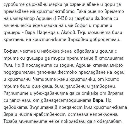
суровите държавни мерки за ограничаване и дори за
премахване на християнството. Така още по времето
на император Адриан (117-138 г.) загубили живота си
мъченически една майка на име София и трите й
дъщери - Вяра, Надежда и Любов. Тези момичета били
кръстени на християнските върховни добродетели.
София
, честна и набожна жена, овдовяла и дошла с
трите си дъщери да търси препитание в столицата
Рим. Но в последните си години Адриан станал много
подозрителен, започнал жестоко преследване на юдеи
и християни. Четирите жени християнки, от които
трите били още деца, били заловени и затворени.
Разпитите и убеждаванията да се откаже от вярата
си започнали от дванадесетгодишната
Вяра
. Но
девойката, възпитана в преданост към християнската
вяра и чиста нравственост, останала непреклонна.
Тогава мъчителите не се поколебали да я обезглавят.