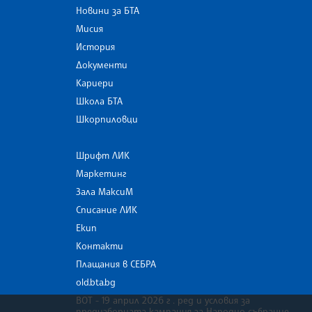
Новини за БТА
Мисия
История
Документи
Кариери
Школа БТА
Шкорпиловци
Шрифт ЛИК
Маркетинг
Зала МаксиМ
Списание ЛИК
Екип
Контакти
Плащания в СЕБРА
old.bta.bg
ВОТ - 19 април 2026 г . ред и условия за
предизборната кампания за Народно събрание