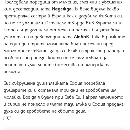
Последвала поредица от мъчения, сменяни с увещания
към десетгодишната
Надежда
. Тя вече видяла какво
претърпяла сестра й Вяра и как е загубила живота си,
но не се уплашила. Останала твърда във вярата си и
скоро също загинала от меча на палача. Същата била
участта и на деветгодишната
Любов
. Така в рамките
на един ден трите момичета били посечени пред
много присъстващи, за да се всява страх сред народа и
особено сред онези, които не се съгласявали да
почитат измислените божества на имперската
религия.
Със съкрушена душа майката София погребала
дъщерите си и останала три дни на гробовете им,
молейки Бог да я вземе при Себе Си. Накрая майчиното
й сърце не понесло цялата тази мъка и София предала
духа си до гробовете на своите деца.
/ТС/