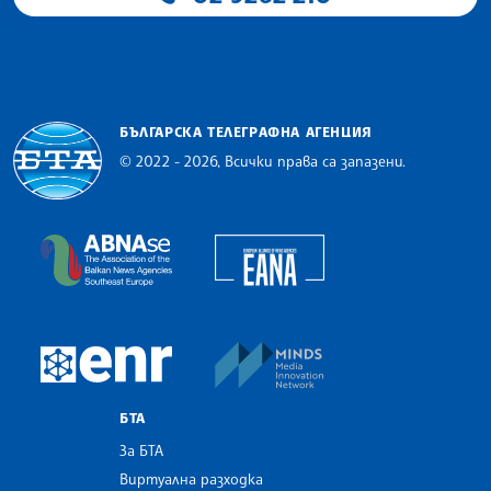
БЪЛГАРСКА ТЕЛЕГРАФНА АГЕНЦИЯ
© 2022 - 2026, Всички права са запазени.
Българска телеграфна агенция
European Alliance of N
The Assocoation of the Balkan News Agencies S
MINDS Media Innovatio
European Newsroom
БТА
За БТА
Виртуална разходка