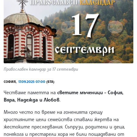
Православен календар за 17 септември
СОФИЯ,
17.09.2025 07:00
(БТА)
Честваме паметта на
светите мъченици - София,
Вяра, Надежда и Любов
.
Много често по време на гоненията срещу
християните цели семейства ставали жертва на
жестоките преследвания. Съпрузи, родители и деца,
понякога и престарели хора не били пощадявани от