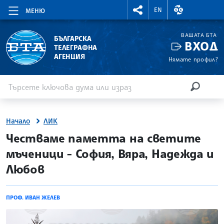
RIGHTMENU.SOCIAL
ВАЛУТНИ КУР
EN
МЕНЮ
ВАШАТА БТА
БЪЛГАРСКА
ВХОД
ТЕЛЕГРАФНА
АГЕНЦИЯ
Нямате профил?
Въведете ключова дума или израз
Търсене
ТЪРСЕН
Начало
ЛИК
site.bta
Честваме паметта на светите
мъченици - София, Вяра, Надежда и
Любов
ПРОФ. ИВАН ЖЕЛЕВ