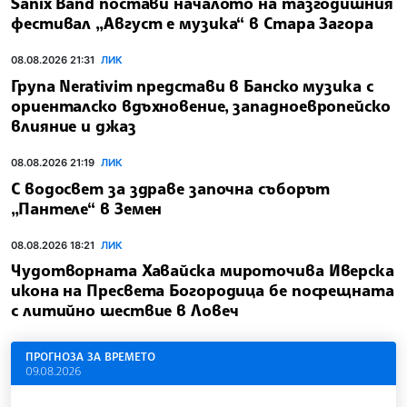
Sanix Band постави началото на тазгодишния
фестивал „Август е музика“ в Стара Загора
08.08.2026 21:31
ЛИК
Група Nerativim представи в Банско музика с
ориенталско вдъхновение, западноевропейско
влияние и джаз
08.08.2026 21:19
ЛИК
С водосвет за здраве започна съборът
„Пантеле“ в Земен
08.08.2026 18:21
ЛИК
Чудотворната Хавайска мироточива Иверска
икона на Пресвета Богородица бе посрещната
с литийно шествие в Ловеч
ПРОГНОЗА ЗА ВРЕМЕТО
09.08.2026