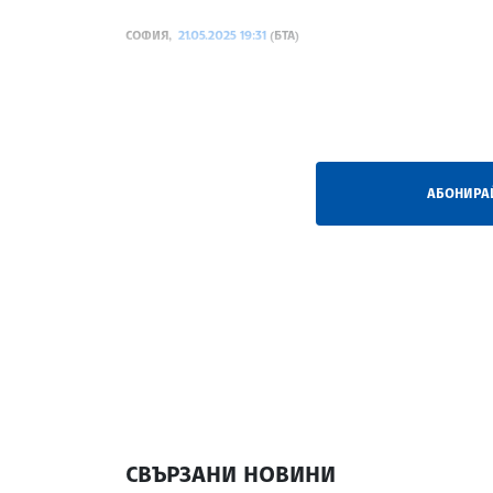
СОФИЯ,
21.05.2025 19:31
(БТА)
ЦСКА проведе последната си пълноценна тр
/ГК/
АБОНИРАЙ
СВЪРЗАНИ НОВИНИ