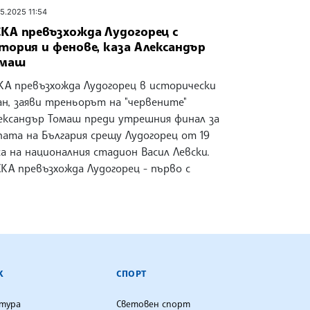
05.2025 11:54
КА превъзхожда Лудогорец с
тория и фенове, каза Александър
омаш
КА превъзхожда Лудогорец в исторически
ан, заяви треньорът на "червените"
ександър Томаш преди утрешния финал за
пата на България срещу Лудогорец от 19
са на националния стадион Васил Левски.
СКА превъзхожда Лудогорец - първо с
К
СПОРТ
лтура
Световен спорт