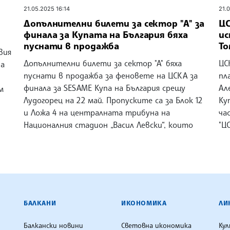
21.05.2025 16:14
21.
Допълнителни билети за сектор "А" за
ЦС
финала за Купата на България бяха
ис
пуснати в продажба
Т
вия
Допълнителни билети за сектор "А" бяха
ЦС
ва
пуснати в продажба за феновете на ЦСКА за
пл
финала за SESAME Купа на България срещу
Ал
м
Лудогорец на 22 май. Пропуските са за Блок 12
Ку
и Ложа 4 на централната трибуна на
ча
Националния стадион „Васил Левски“, които
"Ц
ЕНЦИЯ
БАЛКАНИ
ИКОНОМИКА
ЛИ
Балкански новини
Световна икономика
Ку