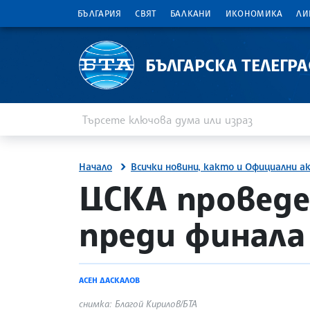
БЪЛГАРИЯ
СВЯТ
БАЛКАНИ
ИКОНОМИКА
ЛИ
БЪЛГАРСКА ТЕЛЕГР
Въведете ключова дума или израз
Търсене
Начало
Всички новини, както и Официални а
site.bta
ЦСКА проведе
преди финала
АСЕН ДАСКАЛОВ
снимка: Благой Кирилов/БТА