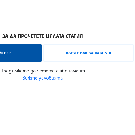
енировка преди утрешния финал за купата на България ср
ЗА ДА ПРОЧЕТЕТЕ ЦЯЛАТА СТАТИЯ
ТЕ СЕ
ВЛЕЗТЕ ВЪВ ВАШАТА БТА
Продължете да четете с абонамент
Вижте условията