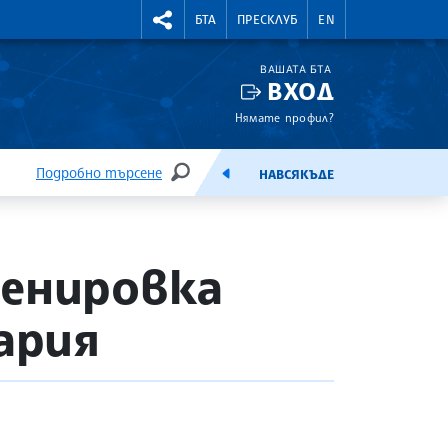
УТНИ КУРСОВЕ
RIGHTMENU.SOCIAL
БТА
ПРЕСКЛУБ
EN
ВАШАТА БТА
ВХОД
Нямате профил?
Подробно търсене
НАВСЯКЪДЕ
ТЪРСЕНЕ
ЕМИСИЯ
ренировка
ария