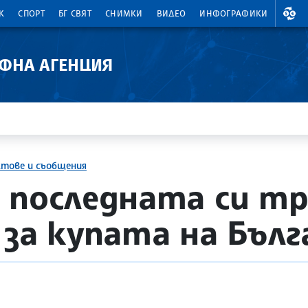
ВАЛ
К
СПОРТ
БГ СВЯТ
СНИМКИ
ВИДЕО
ИНФОГРАФИКИ
АФНА АГЕНЦИЯ
ктове и съобщения
 последната си т
 за купата на Бълг