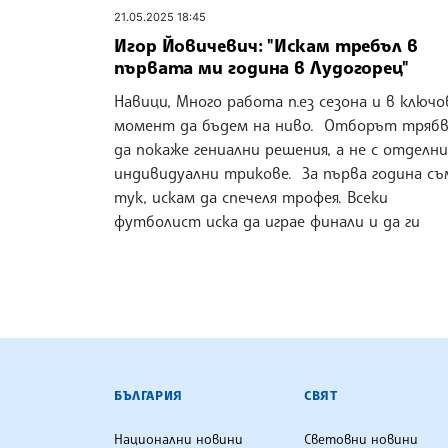
21.05.2025 18:45
Игор Йовичевич: "Искам требъл в
първата ми година в Лудогорец"
Навици, Много работа п.ез сезона и в ключо
момент да бъдем на ниво. Отборът тряб
да покаже гениални решения, а не с отделни
индивидуални трикове. За първа година съ
тук, искам да спечеля трофея. Всеки
футболист иска да играе финали и да ги
БЪЛГАРСКА ТЕЛЕГРАФНА АГ
БЪЛГАРИЯ
СВЯТ
Национални новини
Световни новини