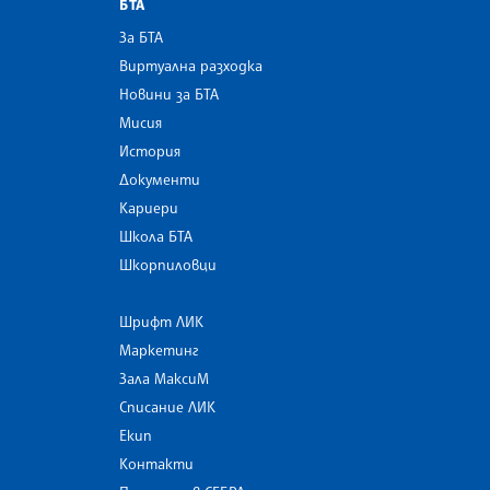
БТА
За БТА
Виртуална разходка
Новини за БТА
Мисия
История
Документи
Кариери
Школа БТА
Шкорпиловци
Шрифт ЛИК
Маркетинг
Зала МаксиМ
Списание ЛИК
Екип
Контакти