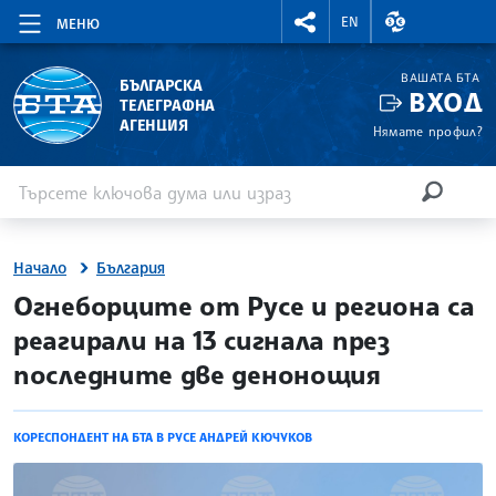
RIGHTMENU.SOCIAL
ВАЛУТНИ КУР
EN
МЕНЮ
ВАШАТА БТА
БЪЛГАРСКА
ВХОД
ТЕЛЕГРАФНА
АГЕНЦИЯ
Нямате профил?
Въведете ключова дума или израз
Търсене
ТЪРСЕН
Начало
България
site.bta
Огнеборците от Русе и региона са
реагирали на 13 сигнала през
последните две денонощия
КОРЕСПОНДЕНТ НА БТА В РУСЕ АНДРЕЙ КЮЧУКОВ