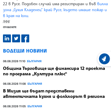
22 в Русе. Подобен случай има регистриран и във
вилна
зона „Сухия Кладенец“ край Русе, където имаше пожар и
в края на юли.
/НН/
СПОДЕЛЕТЕ
ВОДЕЩИ НОВИНИ
ХРОНО
06.08.2026 11:10
БЪЛГАРИЯ
Община Търговище ще финансира 12 проекта
по програма „Култура плюс“
06.08.2026 11:08
БЪЛГАРИЯ
В Мизия ще бъдат представени
автентичната кухня и фолклорът в региона
06.08.2026 11:05
БЪЛГАРИЯ