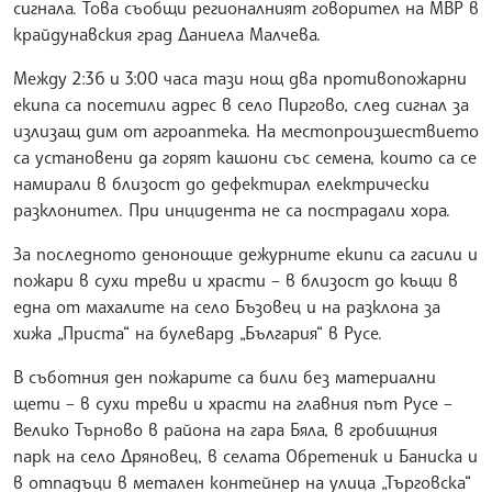
сигнала. Това съобщи регионалният говорител на МВР в
крайдунавския град Даниела Малчева.
Между 2:36 и 3:00 часа тази нощ два противопожарни
екипа са посетили адрес в село Пиргово, след сигнал за
излизащ дим от агроаптека. На местопроизшествието
са установени да горят кашони със семена, които са се
намирали в близост до дефектирал електрически
разклонител. При инцидента не са пострадали хора.
За последното денонощие дежурните екипи са гасили и
пожари в сухи треви и храсти – в близост до къщи в
една от махалите на село Бъзовец и на разклона за
хижа „Приста“ на булевард „България“ в Русе.
В съботния ден пожарите са били без материални
щети – в сухи треви и храсти на главния път Русе –
Велико Търново в района на гара Бяла, в гробищния
парк на село Дряновец, в селата Обретеник и Баниска и
в отпадъци в метален контейнер на улица „Търговска“