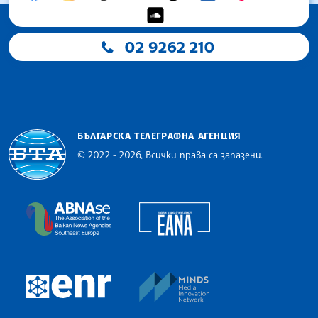
02 9262 210
БЪЛГАРСКА ТЕЛЕГРАФНА АГЕНЦИЯ
© 2022 - 2026, Всички права са запазени.
Българска телеграфна агенция
European Alliance of N
The Assocoation of the Balkan News Agencies S
MINDS Media Innovatio
European Newsroom