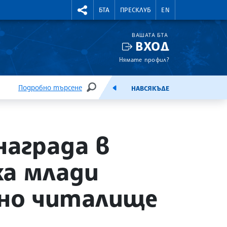
УТНИ КУРСОВЕ
RIGHTMENU.SOCIAL
БТА
ПРЕСКЛУБ
EN
ВАШАТА БТА
ВХОД
Нямате профил?
Подробно търсене
НАВСЯКЪДЕ
ТЪРСЕНЕ
ЕМИСИЯ
награда в
ха млади
но читалище