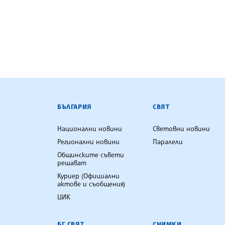
БЪЛГАРСКА ТЕЛЕГРАФНА АГ
БЪЛГАРИЯ
СВЯТ
Национални новини
Световни новини
Регионални новини
Паралели
Общинските съвети
решават
Куриер (Официални
актове и съобщения)
ЦИК
БГ СВЯТ
СНИМКИ