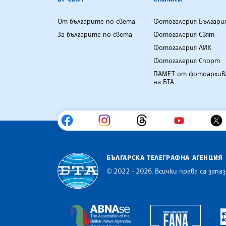
От българите по света
Фотогалерия Българи
За българите по света
Фотогалерия Свят
Фотогалерия ЛИК
Фотогалерия Спорт
ПАМЕТ от фотоархив
на БТА
БЪЛГАРСКА ТЕЛЕГРАФНА АГЕНЦИЯ
© 2022 - 2026, Всички права са запаз
Българска телеграфна агенция
Europe
The Assocoation of the Balkan