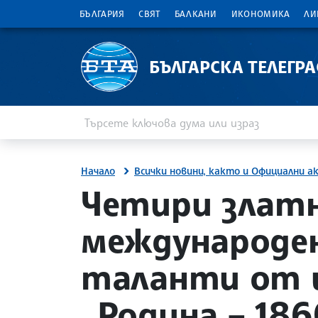
БЪЛГАРИЯ
СВЯТ
БАЛКАНИ
ИКОНОМИКА
ЛИ
БЪЛГАРСКА ТЕЛЕГР
Въведете ключова дума или израз
Търсене
Начало
Всички новини, както и Официални а
site.bta
Четири златн
международен
таланти от 
„Родина – 186