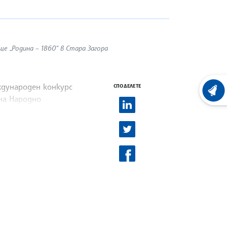
е „Родина – 1860“ в Стара Загора
ждународен конкурс
СПОДЕЛЕТЕ
ХРОНО
на Народно