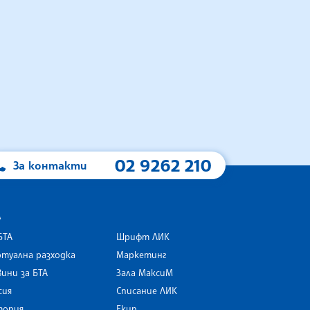
02 9262 210
За контакти
А
БТА
Шрифт ЛИК
туална разходка
Маркетинг
ини за БТА
Зала МаксиМ
rk
сия
Списание ЛИК
тория
Екип