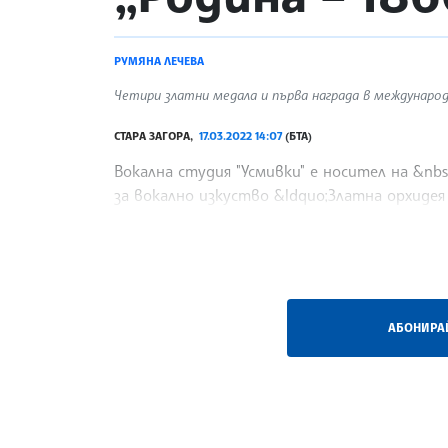
РУМЯНА ЛЕЧЕВА
Четири златни медала и първа награда в междунаро
СТАРА ЗАГОРА,
17.03.2022 14:07
(БТА)
Вокална студия "Усмивки" е носител на &nb
за вокално изкуство &ldquo;Златна орхидея
читалище &bdquo;Родина
/РИ/
АБОНИРАЙ