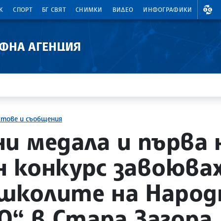
ВАЛ
К
СПОРТ
БГ СВЯТ
СНИМКИ
ВИДЕО
ИНФОГРАФИКИ
АФНА АГЕНЦИЯ
ктове и съобщения
и медала и първа 
 конкурс завоюва
школите на Народ
0“ в Стара Загора