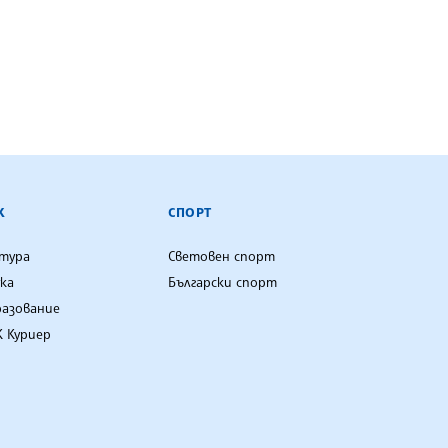
К
СПОРТ
лтура
Световен спорт
ка
Български спорт
разование
 Куриер