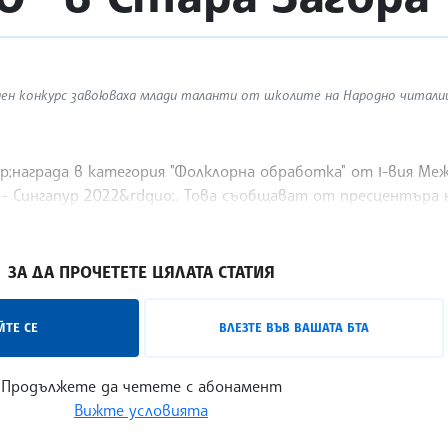
ден конкурс завоюваха млади таланти от школите на Народно читалищ
sp;награда в категория "Фолклорна обработка" от І-вия Ме
 - Сингапур 2022&rdquo;. Това съобщават от пресцентъра 
ЗА ДА ПРОЧЕТЕТЕ ЦЯЛАТА СТАТИЯ
ТЕ СЕ
ВЛЕЗТЕ ВЪВ ВАШАТА БТА
Продължете да четете с абонамент
Вижте условията