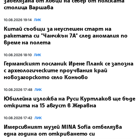
забелязана от ловци на север от полската
столица Варшава
10.08.2026 19:14
ЛИК
Китай съобщи за неуспешен старт на
ракетата си "Чанчжън 7A" след аномалия по
време на полета
10.08.2026 18:10
ЛИК
Германският посланик Ирене Планк се запозна
с археологическите проучвания край
новозагорското село Коньово
10.08.2026 17:48
ЛИК
Юбилейна изложба на Руси Куртлаков ще бъде
открита на 15 август в Жеравна
10.08.2026 17:42
ЛИК
Имерсивният музей MINA Sofia отбелязва
една година от откриването си