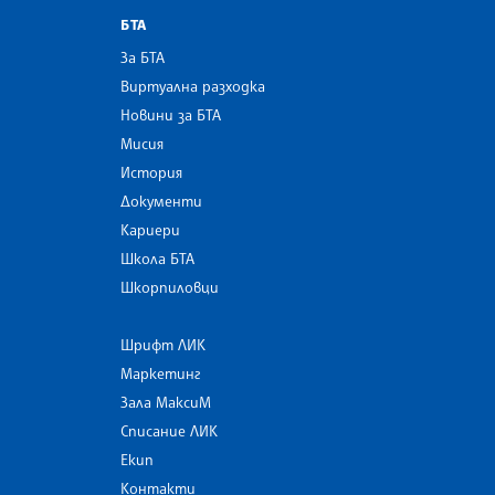
БТА
За БТА
Виртуална разходка
Новини за БТА
Мисия
История
Документи
Кариери
Школа БТА
Шкорпиловци
Шрифт ЛИК
Маркетинг
Зала МаксиМ
Списание ЛИК
Екип
Контакти