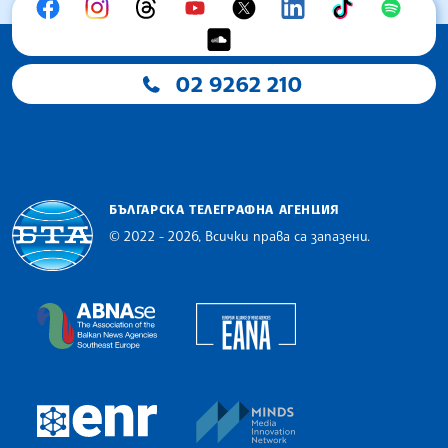
02 9262 210
БЪЛГАРСКА ТЕЛЕГРАФНА АГЕНЦИЯ
© 2022 - 2026, Всички права са запазени.
Българска телеграфна агенция
European Alliance of N
The Assocoation of the Balkan News Agencies S
MINDS Media Innovatio
European Newsroom