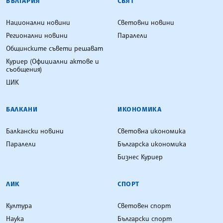
БЪЛГАРИЯ
СВЯТ
Национални новини
Световни новини
Регионални новини
Паралели
Общинските съвети решават
Куриер (Официални актове и
съобщения)
ЦИК
БАЛКАНИ
ИКОНОМИКА
Балкански новини
Световна икономика
Паралели
Българска икономика
Бизнес Куриер
ЛИК
СПОРТ
Култура
Световен спорт
Наука
Български спорт