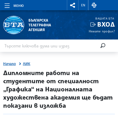
RIGHTMENU.SOCIAL
ВАЛУТНИ КУР
EN
МЕНЮ
ВАШАТА БТА
БЪЛГАРСКА
ВХОД
ТЕЛЕГРАФНА
АГЕНЦИЯ
Нямате профил?
Въведете ключова дума или израз
Търсене
ТЪРСЕН
Начало
ЛИК
site.bta
Дипломните работи на
студентите от специалност
„Графика“ на Националната
художествена академия ще бъдат
показани в изложба