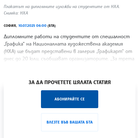
Плакатът на дипломните изложби на студентите от НХА.
Снимка: НХА
СОФИЯ,
10.07.2025 06:00
(БТА)
Дипломните работи на студентите от специалност
„Графика“ на Националната художествена академия
(НХА) ще бъдат представени в галерия „Графикарт“ от
днес до 20 юли, съобщават организаторите. „За трета
поредна година Национална художествена академия
/ВБ/
ЗА ДА ПРОЧЕТЕТЕ ЦЯЛАТА СТАТИЯ
„Час ЛИК“ на БТА е мястото за срещи отблизо с
АБОНИРАЙТЕ СЕ
лицата на българската култура, наука,
образование и религия. Подкастът може да бъде
проследен в
интернет страницата
и в
YouTube
ВЛЕЗТЕ ВЪВ ВАШАТА БТА
канала на БТА
.