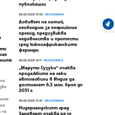
публикации
09.08.2026 15:05
ИКОНОМИКА
Добивът на литий,
ХРОНО
необходим за енергийния
преход, предизвиква
и
недоволство и протести
сред южноафриканските
сто
фермери
рая
нните
09.08.2026 14:11
ИКОНОМИКА
„Марути Сузуки“ очаква
продажбите на леки
автомобили в Индия да
 на
достигнат 6,3 млн. броя до
 два
2031 г.
5
лните
09.08.2026 12:47
ИКОНОМИКА
дна
Нидерландският град
к на
Зандворт очаква да се