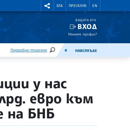
УТНИ КУРСОВЕ
RIGHTMENU.SOCIAL
БТА
ПРЕСКЛУБ
EN
ВАШАТА БТА
ВХОД
Нямате профил?
Подробно търсене
НАВСЯКЪДЕ
ТЪРСЕНЕ
ЕМИСИЯ
ции у нас
лрд. евро към
е на БНБ