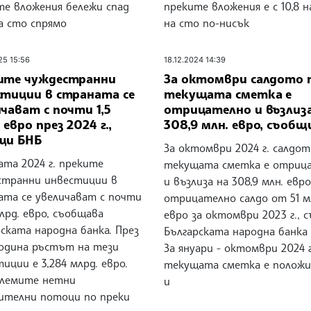
те вложения бележи спад
преките вложения е с 10,8 н
а сто спрямо
на сто по-нисък
25 15:56
18.12.2024 14:39
ите чуждестранни
За октомври салдото 
стиции в страната се
текущата сметка е
чават с почти 1,5
отрицателно и възлиза
 евро през 2024 г.,
308,9 млн. евро, съобщ
щи БНБ
За октомври 2024 г. салдот
ата 2024 г. преките
текущата сметка е отриц
странни инвестиции в
и възлиза на 308,9 млн. евр
ата се увеличават с почти
отрицателно салдо от 51 м
млрд. евро, съобщава
евро за октомври 2023 г., 
ската народна банка. През
Българската народна банка 
година ръстът на тези
За януари - октомври 2024 г
иции е 3,284 млрд. евро.
текущата сметка е полож
олемите нетни
и
ителни потоци по преки