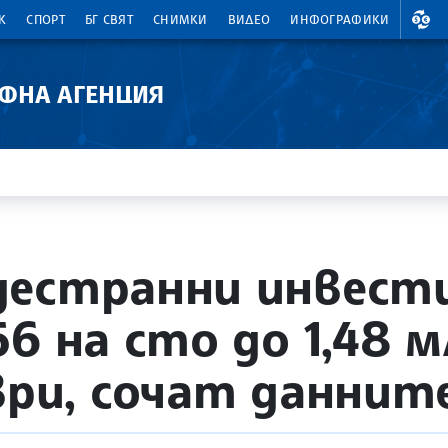
ВАЛ
К
СПОРТ
БГ СВЯТ
СНИМКИ
ВИДЕО
ИНФОГРАФИКИ
АФНА АГЕНЦИЯ
естранни инвести
6 на сто до 1,48 м
ври, сочат даннит