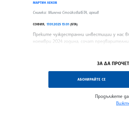
МАРТИН ЛЕКОВ
Снимка: Милена Стойкова/БТА, архив
СОФИЯ,
17.01.2025 13:01
(БТА)
Преките чуждестранни инвестиции у нас въл
ноември 2024 година, сочат предварителнит
Нетният поток на преките вложения е с 56
/ВЙ/
ЗА ДА ПРОЧЕТ
АБОНИРАЙТЕ СЕ
Продължете да
Вижте