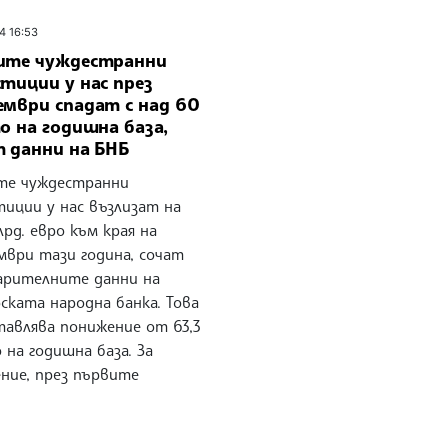
4 16:53
ите чуждестранни
тиции у нас през
ември спадат с над 60
о на годишна база,
т данни на БНБ
те чуждестранни
тиции у нас възлизат на
млрд. евро към края на
мври тази година, сочат
арителните данни на
ската народна банка. Това
тавлява понижение от 63,3
 на годишна база. За
ение, през първите