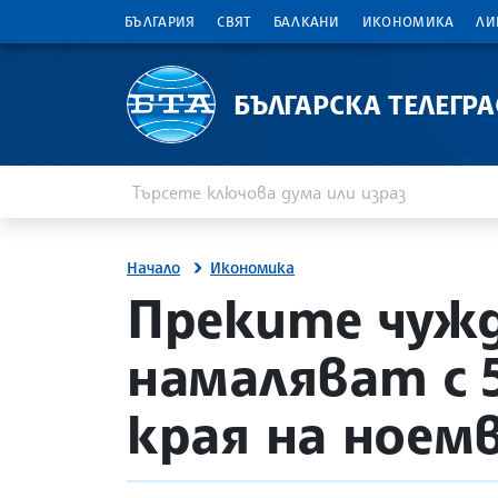
БЪЛГАРИЯ
СВЯТ
БАЛКАНИ
ИКОНОМИКА
ЛИ
БЪЛГАРСКА ТЕЛЕГР
Въведете ключова дума или израз
Търсене
Начало
Икономика
site.bta
Преките чужд
намаляват с 5
края на ноем