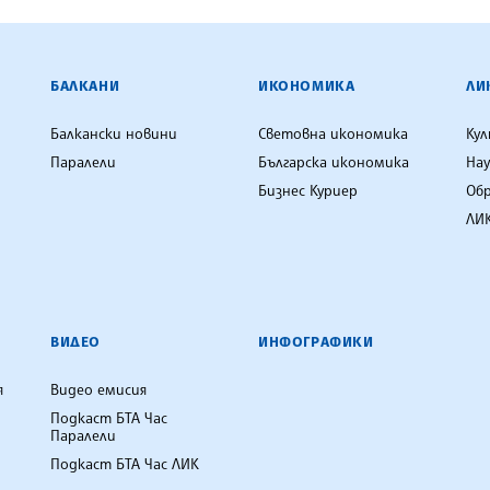
ЕНЦИЯ
БАЛКАНИ
ИКОНОМИКА
ЛИ
Балкански новини
Световна икономика
Ку
Паралели
Българска икономика
Нау
Бизнес Куриер
Об
ЛИК
ВИДЕО
ИНФОГРАФИКИ
я
Видео емисия
Подкаст БТА Час
Паралели
Подкаст БТА Час ЛИК