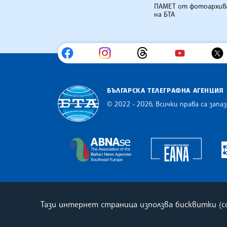
ПАМЕТ от фотоархив
на БТА
БЪЛГАРСКА ТЕЛЕГРАФНА АГЕНЦИЯ
© 2022 - 2026, Всички права са запаз
Българска телеграфна агенция
Europe
The Assocoation of the Balkan
Тази интернет страница използва бисквитки (