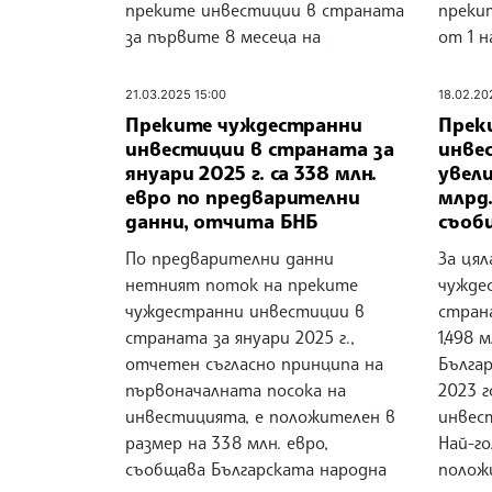
преките инвестиции в страната
преки
за първите 8 месеца на
от 1 н
21.03.2025 15:00
18.02.20
Преките чуждестранни
Прек
инвестиции в страната за
инве
януари 2025 г. са 338 млн.
увели
евро по предварителни
млрд.
данни, отчита БНБ
съоб
По предварителни данни
За цял
нетният поток на преките
чужде
чуждестранни инвестиции в
стран
страната за януари 2025 г.,
1,498 
отчетен съгласно принципа на
Българ
първоначалната посока на
2023 
инвестицията, е положителен в
инвест
размер на 338 млн. евро,
Най-г
съобщава Българската народна
полож