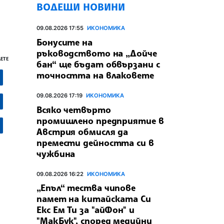
ВОДЕЩИ НОВИНИ
09.08.2026 17:55
ИКОНОМИКА
Бонусите на
ръководството на „Дойче
ЕТЕ
бан“ ще бъдат обвързани с
точността на влаковете
09.08.2026 17:19
ИКОНОМИКА
Всяко четвърто
промишлено предприятие в
Австрия обмисля да
премести дейността си в
чужбина
09.08.2026 16:22
ИКОНОМИКА
„Епъл“ тества чипове
памет на китайската Си
Екс Ем Ти за "айФон" и
"МакБук", според медийни