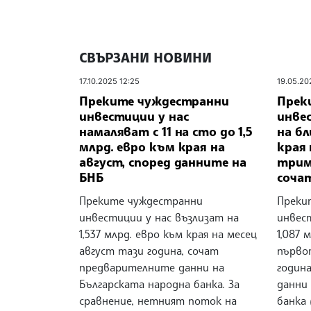
СВЪРЗАНИ НОВИНИ
17.10.2025 12:25
19.05.20
Преките чуждестранни
Прек
инвестиции у нас
инве
намаляват с 11 на сто до 1,5
на бл
млрд. евро към края на
края
август, според данните на
триме
БНБ
соча
Преките чуждестранни
Преки
инвестиции у нас възлизат на
инвес
1,537 млрд. евро към края на месец
1,087 
август тази година, сочат
първо
предварителните данни на
годин
Българската народна банка. За
данни
сравнение, нетният поток на
банка