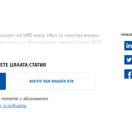
изат на 1,485 млрд. евро за периода януари-
СПОДЕЛ
е данни на Българската народна банка (БНБ).
,3 на сто по-нисък спрямо същия период
ЕТЕ ЦЯЛАТА СТАТИЯ
ВЛЕЗТЕ ВЪВ ВАШАТА БТА
 четете с абонамент
 условията