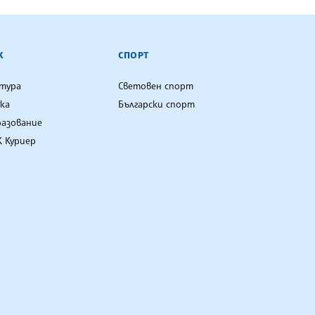
К
СПОРТ
лтура
Световен спорт
ка
Български спорт
разование
 Куриер