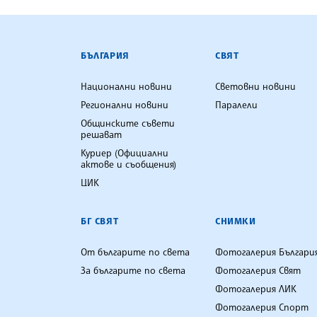
БЪЛГАРСКА ТЕЛЕГРАФНА АГ
БЪЛГАРИЯ
СВЯТ
Национални новини
Световни новини
Регионални новини
Паралели
Общинските съвети
решават
Куриер (Официални
актове и съобщения)
ЦИК
БГ СВЯТ
СНИМКИ
От българите по света
Фотогалерия Българи
За българите по света
Фотогалерия Свят
Фотогалерия ЛИК
Фотогалерия Спорт