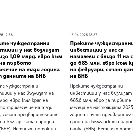
25 12:56
15.04.2025 13:27
ите чуждестранни
Преките чуждестранн
стиции у нас възлизат
инвестиции у нас са
изо 1,09 млрд. евро към
намалели с близо 11 на 
 на първото
до 685 млн. евро към к
сечие на тази година,
на февруари, сочат да
т данните на БНБ
на БНБ
те чуждестранни
Преките чуждестранни
тиции у нас възлизат на
инвестиции у нас възлизат
млрд. евро към края на
685,6 млн. евро за първите
то тримесечие на тази
месеца на настоящата 202
а, сочат предварителните
година, сочат предварите
 на Българската народна
данни на Българската наро
 (БНБ). Нетният поток на
банка (БНБ). Нетният пото