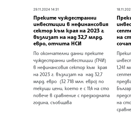
29.11.2024 14:31
18.11.202
Преките чуждестранни
Прек
инвестиции в нефинансовия
инвес
сектор към края на 2023 г.
септ
възлизат на над 32,7 млрд.
на ст
евро, отчита НСИ
соча
По окончателни данни преките
Преки
чуждестранни инвестиции (ПЧИ)
инвес
в нефинансовия сектор към края
1,241 
на 2023 г. възлизат на над 32,7
септе
млрд. евро (32 718 млн. евро) по
предв
текущи цени, което е с 11,4 на сто
Българ
повече в сравнение с предходната
предс
година, съобщава
на сто
сравн