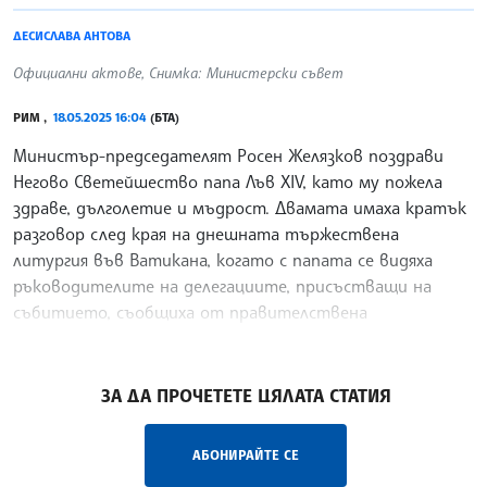
ДЕСИСЛАВА АНТОВА
Официални актове, Снимка: Министерски съвет
РИМ ,
18.05.2025 16:04
(БТА)
Министър-председателят Росен Желязков поздрави
Негово Светейшество папа Лъв XIV, като му пожела
здраве, дълголетие и мъдрост. Двамата имаха кратък
разговор след края на днешната тържествена
литургия във Ватикана, когато с папата се видяха
ръководителите на делегациите, присъстващи на
събитието, съобщиха от правителствена
информационна служба.
/МК/
ЗА ДА ПРОЧЕТЕТЕ ЦЯЛАТА СТАТИЯ
АБОНИРАЙТЕ СЕ