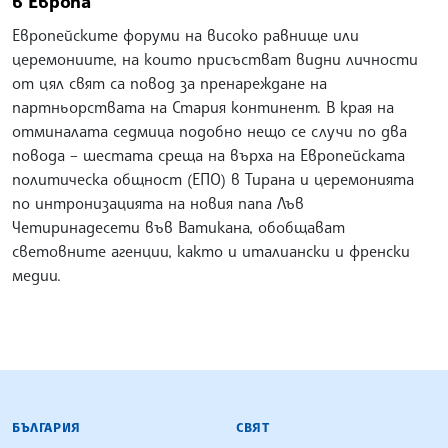
в Европа
Европейските форуми на високо равнище или
церемониите, на които присъстват видни личности
от цял свят са повод за пренареждане на
партньорствата на Стария континент. В края на
отминалата седмица подобно нещо се случи по два
повода – шестата среща на върха на Европейската
политическа общност (ЕПО) в Тирана и церемонията
по интронизацията на новия папа Лъв
Четиринадесети във Ватикана, обобщават
световните агенции, както и италиански и френски
медии.
БЪЛГАРСКА ТЕЛЕГРАФНА АГЕНЦИЯ
БЪЛГАРИЯ
СВЯТ