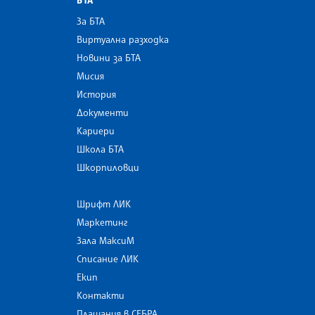
За БТА
Виртуална разходка
Новини за БТА
Мисия
История
Документи
Кариери
Школа БТА
Шкорпиловци
Шрифт ЛИК
Маркетинг
Зала МаксиМ
Списание ЛИК
Екип
Контакти
Плащания в СЕБРА