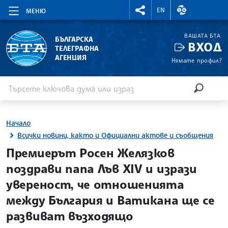
RIGHTMENU.SOCIAL
ВАЛУТНИ КУР
EN
МЕНЮ
ВАШАТА БТА
БЪЛГАРСКА
ВХОД
ТЕЛЕГРАФНА
АГЕНЦИЯ
Нямате профил?
Въведете ключова дума или израз
Търсене
ТЪРСЕН
Начало
Всички новини, както и Официални актове и съобщения
site.bta
Премиерът Росен Желязков
поздрави папа Лъв XIV и изрази
увереност, че отношенията
между България и Ватикана ще се
развиват възходящо