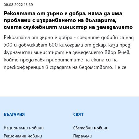
09.08.2022 13:39
Реколтата от зърно е добра, няма да има
проблеми с изхранването на българите,
смята служебният министър на земеделието
Реколтата от зърно е добра - средните добиви са над
500 и доближават 600 килограма от декар, каза пред
журналисти министърът на земеделието Явор Гечев,
който представя приоритетите на екипа си на
пресконференция в сградата на ведомството. Не се
БЪЛГАРСКА ТЕЛЕГРАФНА АГЕНЦИЯ
БЪЛГАРИЯ
СВЯТ
Национални новини
Световни новини
Регионални новини
Паралели