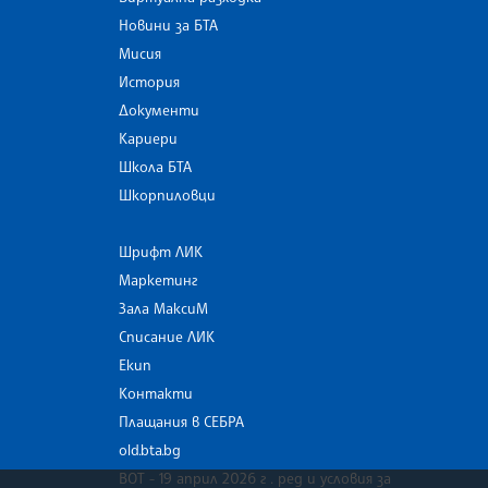
Новини за БТА
Мисия
История
Документи
Кариери
Школа БТА
Шкорпиловци
Шрифт ЛИК
Маркетинг
Зала МаксиМ
Списание ЛИК
Екип
Контакти
Плащания в СЕБРА
old.bta.bg
ВОТ - 19 април 2026 г . ред и условия за