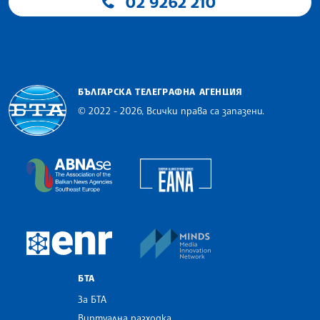
02 9262 210
БЪЛГАРСКА ТЕЛЕГРАФНА АГЕНЦИЯ
© 2022 - 2026, Всички права са запазени.
Българска телеграфна агенция
European Alliance of N
The Assocoation of the Balkan News Agencies S
MINDS Media Innovatio
European Newsroom
БТА
За БТА
Виртуална разходка