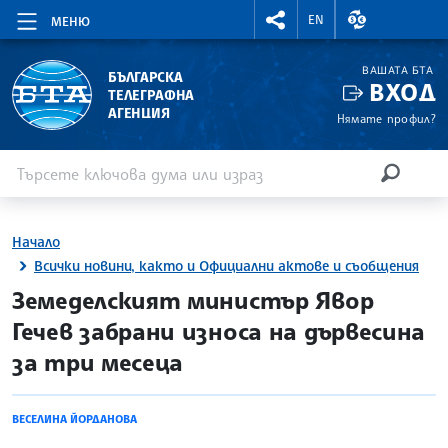
RIGHTMENU.SOCIAL
ВАЛУТНИ КУР
EN
МЕНЮ
ВАШАТА БТА
БЪЛГАРСКА
ВХОД
ТЕЛЕГРАФНА
АГЕНЦИЯ
Нямате профил?
Въведете ключова дума или израз
Търсене
ТЪРСЕН
Начало
Всички новини, както и Официални актове и съобщения
site.bta
Земеделският министър Явор
Гечев забрани износа на дървесина
за три месеца
ВЕСЕЛИНА ЙОРДАНОВА