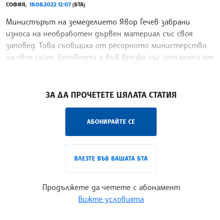
СОФИЯ,
18.08.2022 12:07
(БТА)
Министърът на земеделието Явор Гечев забрани
износа на необработен дървен материал със своя
заповед. Това съобщиха от ресорното министерство
на своя сайт. Заповедта е във връзка със заплахата от
дефицит на дървесина за задоволяване на нуждите на
/ВЙ/
ЗА ДА ПРОЧЕТЕТЕ ЦЯЛАТА СТАТИЯ
АБОНИРАЙТЕ СЕ
ВЛЕЗТЕ ВЪВ ВАШАТА БТА
Продължете да четете с абонамент
Вижте условията