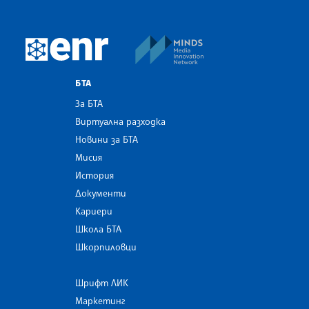
MINDS Media Innovatio
European Newsroom
БТА
За БТА
Виртуална разходка
Новини за БТА
Мисия
История
Документи
Кариери
Школа БТА
Шкорпиловци
Шрифт ЛИК
Маркетинг