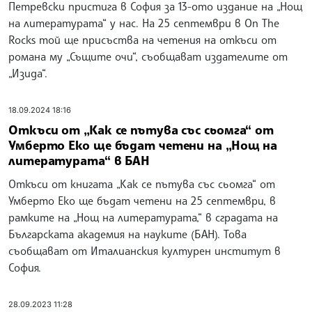
Петревски пристига в София за 13-ото издание на „Нощ
на литературата“ у нас. На 25 септември в On The
Rocks той ще присъства на четения на откъси от
романа му „Същите очи“, съобщават издателите от
„Изида“.
18.09.2024 18:16
Откъси от „Как се пътува със сьомга“ от
Умберто Еко ще бъдат четени на „Нощ на
литературата“ в БАН
Откъси от книгата „Как се пътува със сьомга“ от
Умберто Еко ще бъдат четени на 25 септември, в
рамките на „Нощ на литературата,“ в сградата на
Българската академия на науките (БАН). Това
съобщават от Италианския културен институт в
София.
28.09.2023 11:28