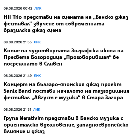
09.08.2026 00:42
ЛИК
HII Trio представи на сцената на „Банско джаз
фестивал“ звучене от съвременната
бразилска джаз сцена
08.08.2026 21:55
ЛИК
Копие на чудотворната Зографска икона на
Пресвета Богородица „Проговорившая“ бе
посрещнато в Сливен
08.08.2026 21:49
ЛИК
Концерт на българо-японския джаз проект
Sanix Band постави началото на тазгодишния
фестивал „Август е музика“ в Стара Загора
08.08.2026 21:31
ЛИК
Група Nerativim представи в Банско музика с
ориенталско вдъхновение, западноевропейско
влияние и джаз