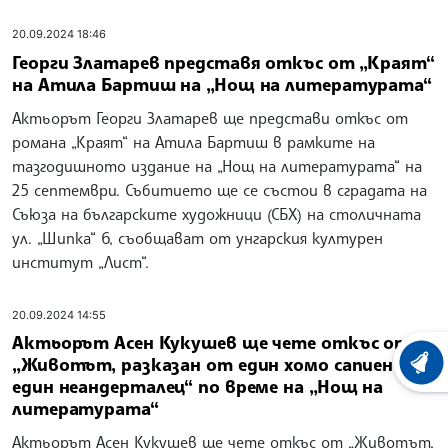
20.09.2024 18:46
Георги Златарев представя откъс от „Краят“
на Атила Бартиш на „Нощ на литературата“
Актьорът Георги Златарев ще представи откъс от
романа „Краят“ на Атила Бартиш в рамките на
тазгодишното издание на „Нощ на литературата“ на
25 септември. Събитието ще се състои в сградата на
Съюза на българските художници (СБХ) на столичната
ул. „Шипка“ 6, съобщават от унгарския културен
институт „Лист“.
20.09.2024 14:55
Актьорът Асен Кукушев ще чете откъс от
„Животът, разказан от един хомо сапиенс на
ХРОНО
един неандерталец“ по време на „Нощ на
литературата“
Актьорът Асен Кукушев ще чете откъс от „Животът,