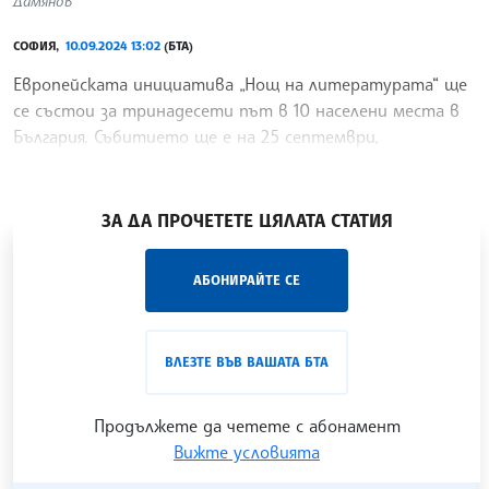
Дамянов
СОФИЯ,
10.09.2024 13:02
(БТА)
Европейската инициатива „Нощ на литературата“ ще
се състои за тринадесети път в 10 населени места в
България. Събитието ще е на 25 септември,
съобщават организаторите.
/РБ/
ЗА ДА ПРОЧЕТЕТЕ ЦЯЛАТА СТАТИЯ
„Час ЛИК“ на БТА е мястото за срещи отблизо с
АБОНИРАЙТЕ СЕ
лицата на българската култура, наука,
образование и религия. Подкастът може да бъде
проследен в
интернет страницата
и в
YouTube
ВЛЕЗТЕ ВЪВ ВАШАТА БТА
канала на БТА
.
Продължете да четете с абонамент
Вижте условията
Гледайте ни в YouTube