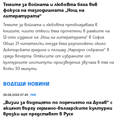
Темите за войната и любовта бяха във
фокуса на тазгодишната „Нощ на
литературата“
Темите за войната и любовта преобладаваха в
книгите, чиито откъси бяха прочетени в рамките на
12-ото издание на „Нощ на литературата“ в София.
Общо 21 читателски гнезда бяха разположени около
Докторската градина и площад „Народно събрание“ в
сряда вечерта. Откъсите от избраните от
културните институти произведения звучаха в тях на
всеки 30 минути.
ВОДЕЩИ НОВИНИ
09.08.2026 07:45
ЛИК
„Визии за бъдещето по поречието на Дунав“ с
акцент върху германо-българските културни
връзки ще представят в Русе