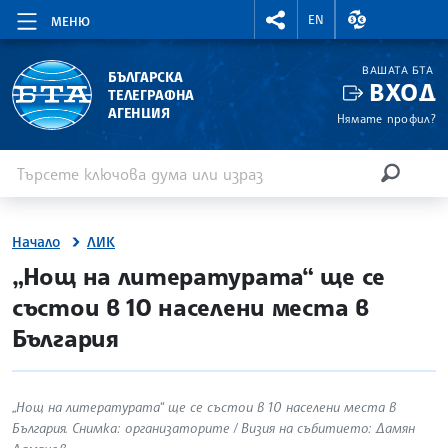
RIGHTMENU.SOCIAL
ВАЛУТНИ КУР
EN
МЕНЮ
ВАШАТА БТА
БЪЛГАРСКА
ВХОД
ТЕЛЕГРАФНА
АГЕНЦИЯ
Нямате профил?
Въведете ключова дума или израз
Търсене
ТЪРСЕН
Начало
ЛИК
site.bta
„Нощ на литературата“ ще се
състои в 10 населени места в
България
„Нощ на литературата“ ще се състои в 10 населени места в
България. Снимка: организаторите / Визия на събитието: Дамян