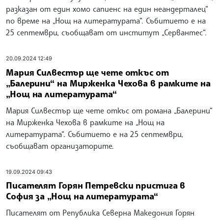
разказан от един хомо сапиенс на един неандерталец“
по време на „Нощ на литературата“. Събитието е на
25 септември, съобщават от институт „Сервантес“.
20.09.2024 12:49
Мария Силвестър ще чете откъс от
„Балерини“ на Мирженка Чехова в рамките на
„Нощ на литературата“
Мария Силвестър ще чете откъс от романа „Балерини“
на Мирженка Чехова в рамките на „Нощ на
литературата“. Събитието е на 25 септември,
съобщават организаторите.
19.09.2024 09:43
Писателят Горян Петревски пристига в
София за „Нощ на литературата“
Писателят от Република Северна Македония Горян