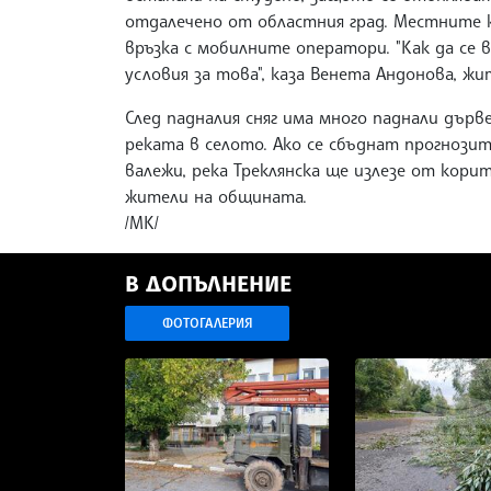
отдалечено от областния град. Местните 
връзка с мобилните оператори. "Как да се 
условия за това", каза Венета Андонова, жи
След падналия сняг има много паднали дър
реката в селото. Ако се сбъднат прогнози
валежи, река Треклянска ще излезе от кори
жители на общината.
/МК/
В ДОПЪЛНЕНИЕ
ФОТОГАЛЕРИЯ