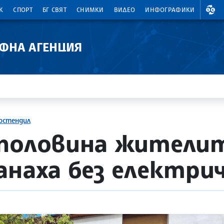
ВАЛ
К
СПОРТ
БГ СВЯТ
СНИМКИ
ВИДЕО
ИНФОГРАФИКИ
АФНА АГЕНЦИЯ
юстендил
 половина жителит
анаха без електри