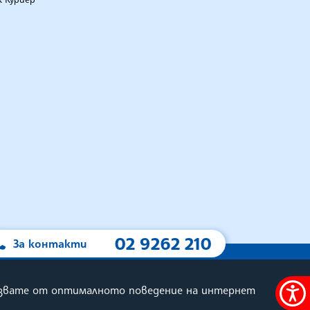
02 9262 210
За контакти
олзвате от оптималното поведение на интернет
А
Меню