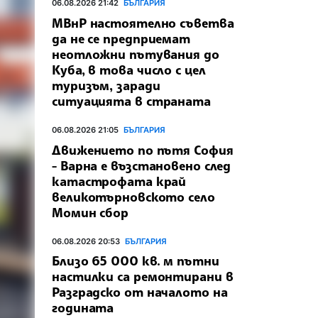
06.08.2026 21:42
БЪЛГАРИЯ
МВнР настоятелно съветва
да не се предприемат
неотложни пътувания до
Куба, в това число с цел
туризъм, заради
ситуацията в страната
06.08.2026 21:05
БЪЛГАРИЯ
Движението по пътя София
- Варна е възстановено след
катастрофата край
великотърновското село
Момин сбор
06.08.2026 20:53
БЪЛГАРИЯ
Близо 65 000 кв. м пътни
настилки са ремонтирани в
Разградско от началото на
годината