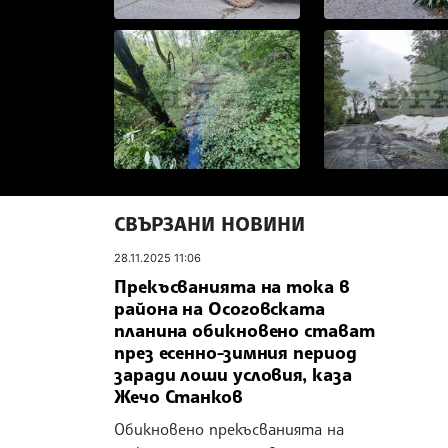
СВЪРЗАНИ НОВИНИ
28.11.2025 11:06
Прекъсванията на тока в
района на Осоговската
планина обикновено стават
през есенно-зимния период
заради лоши условия, каза
Жечо Станков
Обикновено прекъсванията на