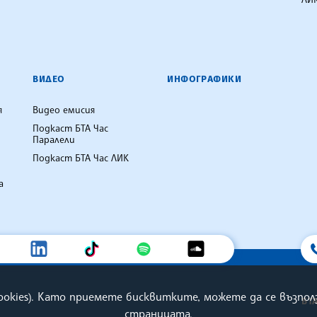
ВИДЕО
ИНФОГРАФИКИ
я
Видео емисия
Подкаст БТА Час
Паралели
Подкаст БТА Час ЛИК
а
cookies). Като приемете бисквитките, можете да се възп
БТ
страницата.