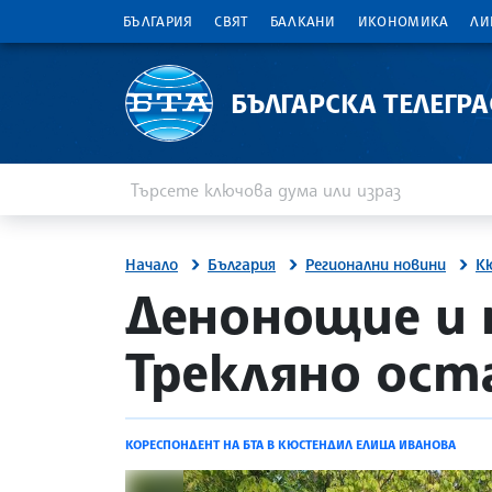
БЪЛГАРИЯ
СВЯТ
БАЛКАНИ
ИКОНОМИКА
ЛИ
БЪЛГАРСКА ТЕЛЕГР
Въведете ключова дума или израз
Търсене
Начало
България
Регионални новини
К
site.bta
Денонощие и
Трекляно ост
КОРЕСПОНДЕНТ НА БТА В КЮСТЕНДИЛ ЕЛИЦА ИВАНОВА