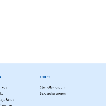
К
СПОРТ
лтура
Световен спорт
ка
Български спорт
разование
 Куриер