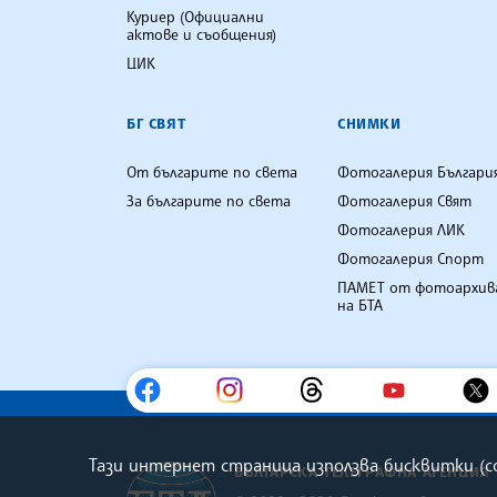
Куриер (Официални
актове и съобщения)
ЦИК
БГ СВЯТ
СНИМКИ
От българите по света
Фотогалерия Българи
За българите по света
Фотогалерия Свят
Фотогалерия ЛИК
Фотогалерия Спорт
ПАМЕТ от фотоархив
на БТА
Тази интернет страница използва бисквитки (
БЪЛГАРСКА ТЕЛЕГРАФНА АГЕНЦИЯ