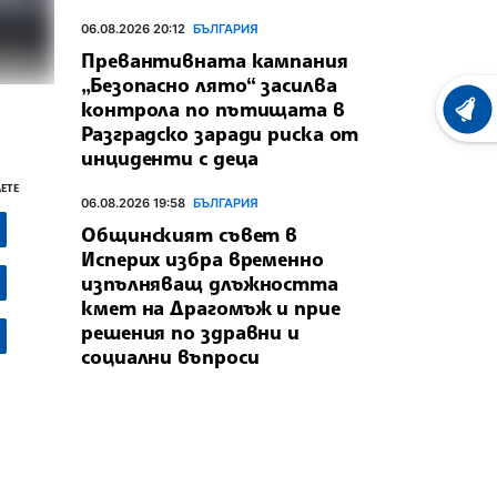
06.08.2026 20:12
БЪЛГАРИЯ
Превантивната кампания
„Безопасно лято“ засилва
контрола по пътищата в
ХРОНО
Разградско заради риска от
инциденти с деца
ЕТЕ
06.08.2026 19:58
БЪЛГАРИЯ
Общинският съвет в
Исперих избра временно
изпълняващ длъжността
кмет на Драгомъж и прие
решения по здравни и
социални въпроси