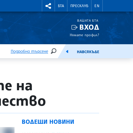
УТНИ КУРСОВЕ
RIGHTMENU.SOCIAL
БТА
ПРЕСКЛУБ
EN
ВАШАТА БТА
ВХОД
Нямате профил?
Подробно търсене
НАВСЯКЪДЕ
ТЪРСЕНЕ
ЕМИСИЯ
е на
чество
ВОДЕЩИ НОВИНИ