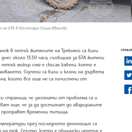
т на БТА в Кюстендил Елица Иванова
алеж в петък жителите на Трекляно са били
СПОДЕЛ
днес около 13:30 часа, съобщиха за БТА жители
петък мокър сняг е скъсал кабели, което е
анването. Счупени са били и клони на дървета
на, които все още не са почистени от
 страница, че засегнати от проблема са и
ват още, че за да достигнат до авариралите
а проправят временни пътища.
температури през последното денонощие са
 на ток. Селото, което е общински център е