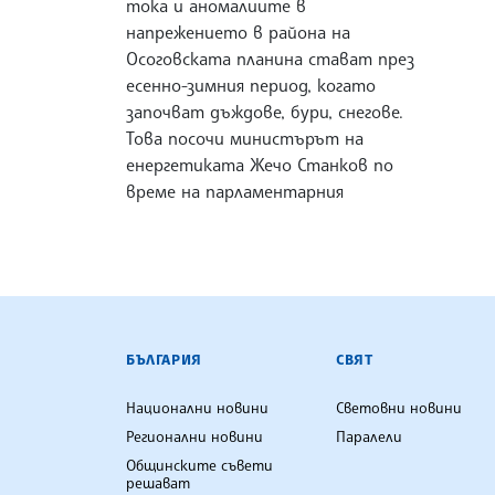
тока и аномалиите в
напрежението в района на
Осоговската планина стават през
есенно-зимния период, когато
започват дъждове, бури, снегове.
Това посочи министърът на
енергетиката Жечо Станков по
време на парламентарния
БЪЛГАРСКА ТЕЛЕГРАФНА АГ
БЪЛГАРИЯ
СВЯТ
Национални новини
Световни новини
Регионални новини
Паралели
Общинските съвети
решават