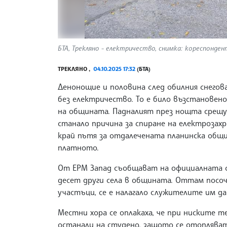
БТА, Трекляно - електричество, снимка: кореспонден
ТРЕКЛЯНО ,
04.10.2025 17:32
(БТА)
Денонощие и половина след обилния снегов
без електричество. То е било възстановено 
на общината. Падналият през нощта срещу 
станало причина за спиране на електрозахр
край пътя за отдалечената планинска общи
платното.
От ЕРМ Запад съобщават на официалната си
десет други села в общината. Оттам посоч
участъци, се е налагало служителите им д
Местни хора се оплакаха, че при ниските 
останали на студено, защото се отопляват