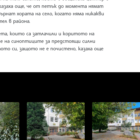
казаха още, че от петък до момента нямат
върнат хората на село, когато няма никакви
тел в района.
вета, които са затлачили и коритото на
те на синоптиците за предстоящи силни
тото си, защото не е почистено, казаха още