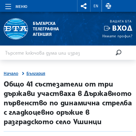
RIGHTMENU.SOCIAL
ВАЛУТНИ КУР
EN
МЕНЮ
ВАШАТА БТА
БЪЛГАРСКА
ВХОД
ТЕЛЕГРАФНА
АГЕНЦИЯ
Нямате профил?
Въведете ключова дума или израз
Търсене
ТЪРСЕН
Начало
България
site.bta
Общо 41 състезатели от три
държави участваха в Държавното
първенство по динамична стрелба
с гладкоцевно оръжие в
разградското село Ушинци