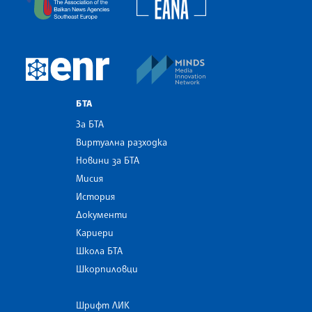
MINDS Media Innovatio
European Newsroom
БТА
За БТА
Виртуална разходка
Новини за БТА
Мисия
История
Документи
Кариери
Школа БТА
Шкорпиловци
Шрифт ЛИК