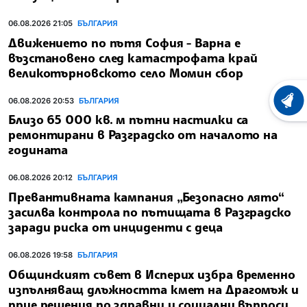
06.08.2026 21:05
БЪЛГАРИЯ
Движението по пътя София - Варна е
възстановено след катастрофата край
великотърновското село Момин сбор
06.08.2026 20:53
БЪЛГАРИЯ
ХРОНО
Близо 65 000 кв. м пътни настилки са
ремонтирани в Разградско от началото на
годината
06.08.2026 20:12
БЪЛГАРИЯ
Превантивната кампания „Безопасно лято“
засилва контрола по пътищата в Разградско
заради риска от инциденти с деца
06.08.2026 19:58
БЪЛГАРИЯ
Общинският съвет в Исперих избра временно
изпълняващ длъжността кмет на Драгомъж и
прие решения по здравни и социални въпроси