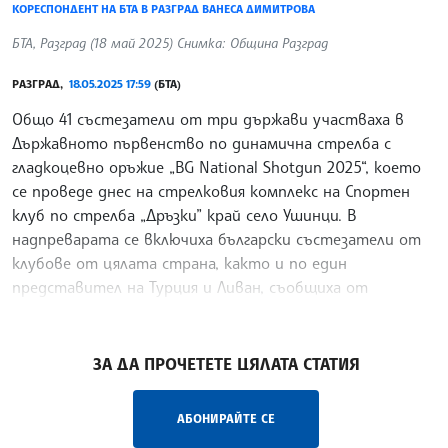
КОРЕСПОНДЕНТ НА БТА В РАЗГРАД ВАНЕСА ДИМИТРОВА
БТА, Разград (18 май 2025) Снимка: Община Разград
РАЗГРАД,
18.05.2025 17:59
(БТА)
Общо 41 състезатели от три държави участваха в
Държавното първенство по динамична стрелба с
гладкоцевно оръжие „BG National Shotgun 2025“, което
се проведе днес на стрелковия комплекс на Спортен
клуб по стрелба „Дръзки” край село Ушинци. В
надпреварата се включиха български състезатели от
клубове от цялата страна, както и по един
представител на Турция и Ливан, съобщиха от
общинската администрация.
/МК/
ЗА ДА ПРОЧЕТЕТЕ ЦЯЛАТА СТАТИЯ
АБОНИРАЙТЕ СЕ