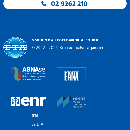
02 9262 210
БЪЛГАРСКА ТЕЛЕГРАФНА АГЕНЦИЯ
© 2022 - 2026, Всички права са запазени.
Българска телеграфна агенция
European Alliance of N
The Assocoation of the Balkan News Agencies S
MINDS Media Innovatio
European Newsroom
БТА
За БТА