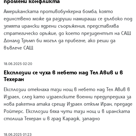
промени конфликта
Американската противобункерна бомба, която
единствено може да разруши намиращи се дълбоко под
земята ирански ядрени съоръжения, представлява
стратегическо оръжие, до което президентът на САЩ
Доналд Тръмп би могъл да прибегне, ако реши да
въвлече САЩ
18.06.2025 02:20
Експлозии се чуха в небето над Тел Авив и в
Техеран
Експлозии отекнаха тази нощ в небето над Тел Авив в
Израел, след като израелските военни предупредиха за
нова ракетна атака срещу Израел откъм Иран, предаде
Ройтерс. Експлозии бяха чути тази нощ и в иранската
столица Техеран и в град Карадж, западно
18.06.2025 01:23