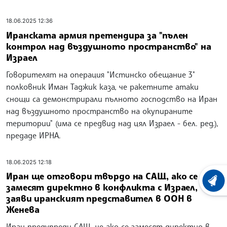
18.06.2025 12:36
Иранската армия претендира за "пълен
контрол над въздушното пространство" на
Израел
Говорителят на операция "Истинско обещание 3"
полковник Иман Таджик каза, че ракетните атаки
снощи са демонстрирали пълното господство на Иран
над въздушното пространство на окупираните
територии" (има се предвид над цял Израел - бел. ред.),
предаде ИРНА.
18.06.2025 12:18
Иран ще отговори твърдо на САЩ, ако се
ХРОНО
замесят директно в конфликта с Израел,
заяви иранският представител в ООН в
Женева
Иран предупреди САЩ, че ако се замесят директно в