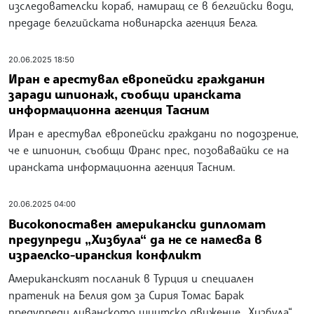
изследователски кораб, намиращ се в белгийски води,
предаде белгийската новинарска агенция Белга.
20.06.2025 18:50
Иран е арестувал европейски гражданин
заради шпионаж, съобщи иранската
информационна агенция Тасним
Иран е арестувал европейски граждани по подозрение,
че е шпионин, съобщи Франс прес, позовавайки се на
иранската информационна агенция Тасним.
20.06.2025 04:00
Високопоставен американски дипломат
предупреди „Хизбула“ да не се намесва в
израелско-иранския конфликт
Американският посланик в Турция и специален
пратеник на Белия дом за Сирия Томас Барак
предупреди ливанското шиитско движение „Хизбула“