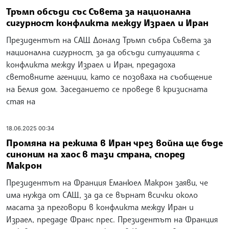
Тръмп обсъди със Съвета за национална
сигурност конфликта между Израел и Иран
Президентът на САЩ Доналд Тръмп събра Съвета за
национална сигурност, за да обсъди ситуацията с
конфликта между Израел и Иран, предадоха
световните агенции, като се позоваха на съобщение
на Белия дом. Заседанието се проведе в кризисната
стая на
18.06.2025 00:34
Промяна на режима в Иран чрез война ще бъде
синоним на хаос в тази страна, според
Макрон
Президентът на Франция Еманюел Макрон заяви, че
има нужда от САЩ, за да се върнат всички около
масата за преговори в конфликта между Иран и
Израел, предаде Франс прес. Президентът на Франция