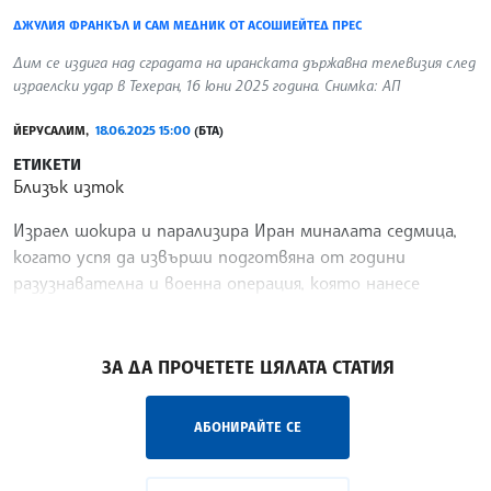
ДЖУЛИЯ ФРАНКЪЛ И САМ МЕДНИК ОТ АСОШИЕЙТЕД ПРЕС
Дим се издига над сградата на иранската държавна телевизия след
израелски удар в Техеран, 16 юни 2025 година. Снимка: АП
ЙЕРУСАЛИМ,
18.06.2025 15:00
(БТА)
ЕТИКЕТИ
Близък изток
Израел шокира и парализира Иран миналата седмица,
когато успя да извърши подготвяна от години
разузнавателна и военна операция, която нанесе
прецизни удари по важни цели.
/НС/
ЗА ДА ПРОЧЕТЕТЕ ЦЯЛАТА СТАТИЯ
АБОНИРАЙТЕ СЕ