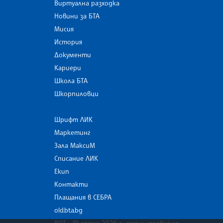
Виртуална разходка
Новини за БТА
Мисия
История
Документи
Кариери
Школа БТА
Шкорпиловци
Шрифт ЛИК
Маркетинг
Зала МаксиМ
Списание ЛИК
Екип
Контакти
Плащания в СЕБРА
old.bta.bg
ВОТ - 19 април 2026 г . ред и условия за