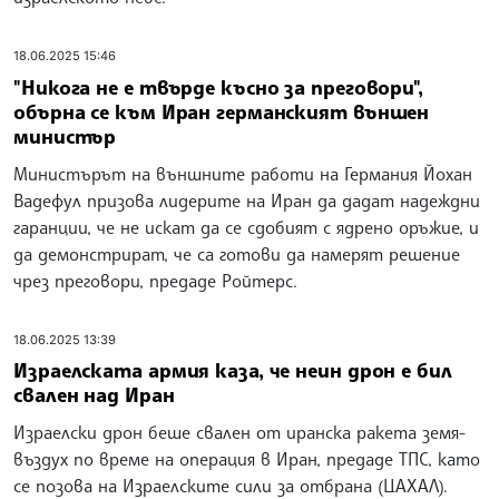
18.06.2025 15:46
"Никога не е твърде късно за преговори",
обърна се към Иран германският външен
министър
Министърът на външните работи на Германия Йохан
Вадефул призова лидерите на Иран да дадат надеждни
гаранции, че не искат да се сдобият с ядрено оръжие, и
да демонстрират, че са готови да намерят решение
чрез преговори, предаде Ройтерс.
18.06.2025 13:39
Израелската армия каза, че неин дрон е бил
свален над Иран
Израелски дрон беше свален от иранска ракета земя-
въздух по време на операция в Иран, предаде ТПС, като
се позова на Израелските сили за отбрана (ЦАХАЛ).