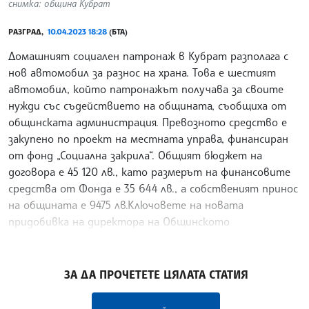
снимка: община Кубрат
РАЗГРАД,
10.04.2023 18:28
(БТА)
Домашният социален патронаж в Кубрат разполага с
нов автомобил за разнос на храна. Това е шестият
автомобил, който патронажът получава за своите
нужди със съдействието на общината, съобщиха от
общинската администрация. Превозното средство е
закупено по проект на местната управа, финансиран
от фонд „Социална закрила“. Общият бюджет на
договора е 45 120 лв., като размерът на финансовите
средства от Фонда е 35 644 лв., а собственият принос
на общината е 9475 лв.Ключовете на новата
придобивка на директора на Общинското
предприятие „Социални услуги“ Ахмед Камбер връчи ли
/РИ/
ЗА ДА ПРОЧЕТЕТЕ ЦЯЛАТА СТАТИЯ