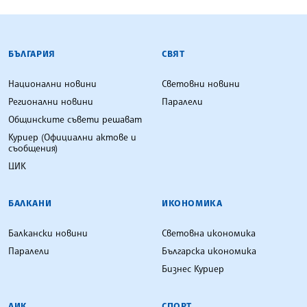
БЪЛГАРСКА ТЕЛЕГРАФНА АГЕНЦИЯ
БЪЛГАРИЯ
СВЯТ
Национални новини
Световни новини
Регионални новини
Паралели
Общинските съвети решават
Куриер (Официални актове и
съобщения)
ЦИК
БАЛКАНИ
ИКОНОМИКА
Балкански новини
Световна икономика
Паралели
Българска икономика
Бизнес Куриер
ЛИК
СПОРТ