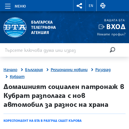
RIGHTMENU.SOCIAL
ВАЛУТНИ КУР
EN
МЕНЮ
ВАШАТА БТА
БЪЛГАРСКА
ВХОД
ТЕЛЕГРАФНА
АГЕНЦИЯ
Нямате профил?
Въведете ключова дума или израз
Търсене
ТЪРСЕН
Начало
България
Регионални новини
Разград
Кубрат
site.bta
Домашният социален патронаж в
Кубрат разполага с нов
автомобил за разнос на храна
КОРЕСПОНДЕНТ НА БТА В РАЗГРАД САДЕТ КЪРОВА