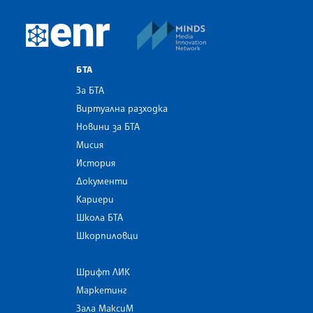
MINDS Media Innovatio
European Newsroom
БТА
За БТА
Виртуална разходка
Новини за БТА
Мисия
История
Документи
Кариери
Школа БТА
Шкорпиловци
Шрифт ЛИК
Маркетинг
Зала МаксиМ