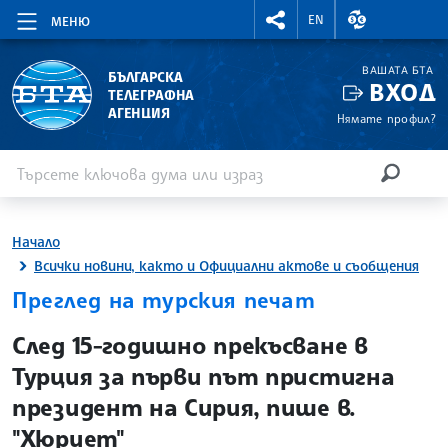
RIGHTMENU.SOCIAL
ВАЛУТНИ КУР
EN
МЕНЮ
ВАШАТА БТА
БЪЛГАРСКА
ВХОД
ТЕЛЕГРАФНА
АГЕНЦИЯ
Нямате профил?
Въведете ключова дума или израз
Търсене
ТЪРСЕН
Начало
Всички новини, както и Официални актове и съобщения
Преглед на турския печат
site.bta
След 15-годишно прекъсване в
Турция за първи път пристигна
президент на Сирия, пише в.
"Хюриет"