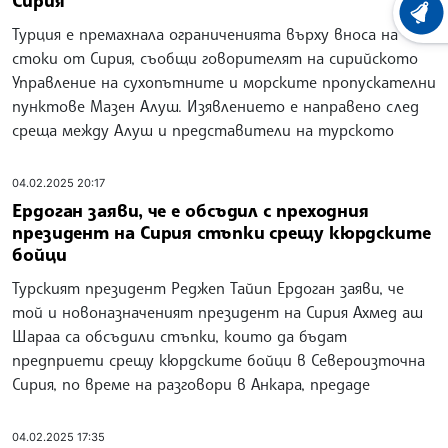
ХРОНО
Турция е премахнала ограниченията върху вноса на
стоки от Сирия, съобщи говорителят на сирийското
Управление на сухопътните и морските пропускателни
пунктове Мазен Алуш. Изявлението е направено след
среща между Алуш и представители на турското
04.02.2025 20:17
Ердоган заяви, че е обсъдил с преходния
президент на Сирия стъпки срещу кюрдските
бойци
Турският президент Реджеп Тайип Ердоган заяви, че
той и новоназначеният президент на Сирия Ахмед аш
Шараа са обсъдили стъпки, които да бъдат
предприети срещу кюрдските бойци в Североизточна
Сирия, по време на разговори в Анкара, предаде
04.02.2025 17:35