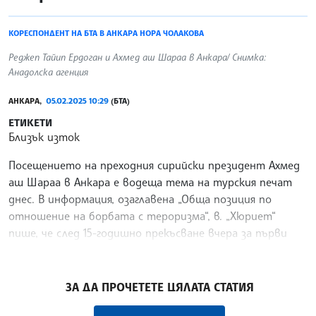
КОРЕСПОНДЕНТ НА БТА В АНКАРА НОРА ЧОЛАКОВА
Реджеп Тайип Ердоган и Ахмед аш Шараа в Анкара/ Снимка:
Анадолска агенция
АНКАРА,
05.02.2025 10:29
(БТА)
ЕТИКЕТИ
Близък изток
Посещението на преходния сирийски президент Ахмед
аш Шараа в Анкара е водеща тема на турския печат
днес. В информация, озаглавена „Обща позиция по
отношение на борбата с тероризма“, в. „Хюриет“
пише, че след 15-годишно прекъсване вчера за първи
път в
/С-АМ/
ЗА ДА ПРОЧЕТЕТЕ ЦЯЛАТА СТАТИЯ