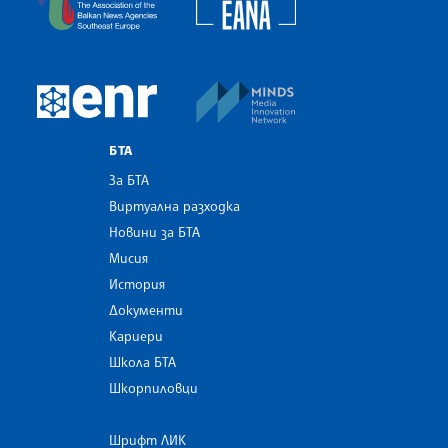
MINDS Media Innovatio
European Newsroom
БТА
За БТА
Виртуална разходка
Новини за БТА
Мисия
История
Документи
Кариери
Школа БТА
Шкорпиловци
Шрифт ЛИК