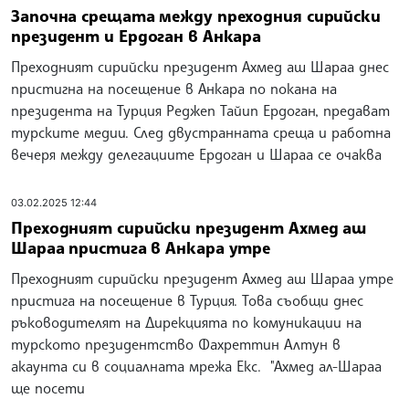
Започна срещата между преходния сирийски
президент и Ердоган в Анкара
Преходният сирийски президент Ахмед аш Шараа днес
пристигна на посещение в Анкара по покана на
президента на Турция Реджеп Тайип Ердоган, предават
турските медии. След двустранната среща и работна
вечеря между делегациите Ердоган и Шараа се очаква
03.02.2025 12:44
Преходният сирийски президент Ахмед аш
Шараа пристига в Анкара утре
Преходният сирийски президент Ахмед аш Шараа утре
пристига на посещение в Турция. Това съобщи днес
ръководителят на Дирекцията по комуникации на
турското президентство Фахреттин Алтун в
акаунта си в социалната мрежа Екс. "Ахмед ал-Шараа
ще посети