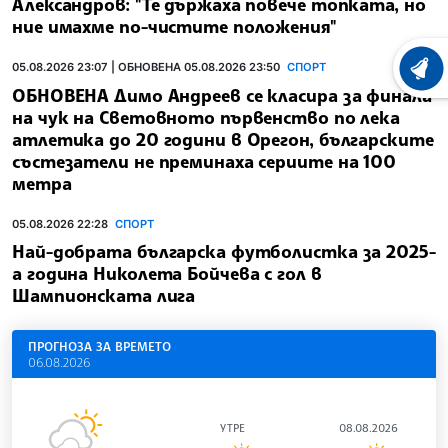
Александров: "Те държаха повече топката, но
ние имахме по-чистите положения"
05.08.2026 23:07 | ОБНОВЕНА 05.08.2026 23:50
СПОРТ
ХРОНО
ОБНОВЕНА Димо Андреев се класира за финала
на чук на Световното първенство по лека
атлетика до 20 години в Орегон, българските
състезатели не преминаха сериите на 100
метра
05.08.2026 22:28
СПОРТ
Най-добрата българска футболистка за 2025-
а година Николета Бойчева с гол в
Шампионската лига
ПРОГНОЗА ЗА ВРЕМЕТО
06.08.2026
УТРЕ
08.08.2026