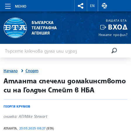
RIGHTMENU.SOCIAL
ВАЛУТНИ КУР
EN
МЕНЮ
ВАШАТА БТА
БЪЛГАРСКА
ВХОД
ТЕЛЕГРАФНА
АГЕНЦИЯ
Нямате профил?
Въведете ключова дума или израз
Търсене
ТЪРСЕН
Начало
Спорт
site.bta
Атланта спечели домакинството
си на Голдън Стейт в НБА
ГЕОРГИ КРУМОВ
снимка: АП/Mike Stewart
АТЛАНТА,
23.03.2025 08:27
(БТА)