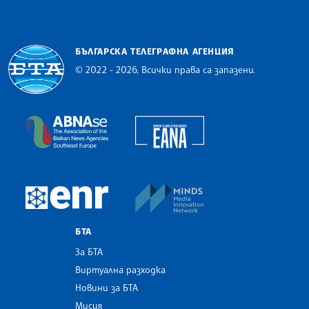
БЪЛГАРСКА ТЕЛЕГРАФНА АГЕНЦИЯ
© 2022 - 2026, Всички права са запазени.
Българска телеграфна агенция
European Alliance of N
The Assocoation of the Balkan News Agencies S
MINDS Media Innovatio
European Newsroom
БТА
За БТА
Виртуална разходка
Новини за БТА
Мисия