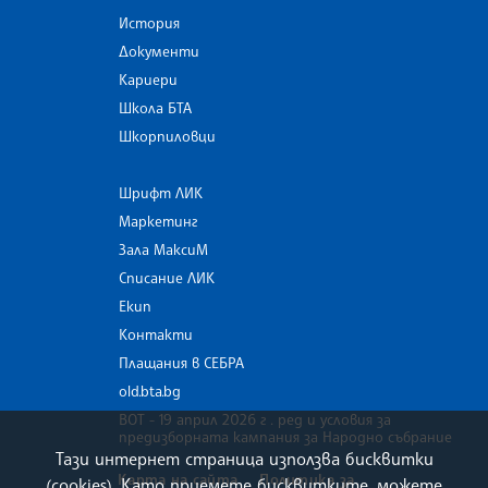
История
Документи
Кариери
Школа БТА
Шкорпиловци
Шрифт ЛИК
Маркетинг
Зала МаксиМ
Списание ЛИК
Екип
Контакти
Плащания в СЕБРА
old.bta.bg
ВОТ - 19 април 2026 г . ред и условия за
предизборната кампания за Народно събрание
Тази интернет страница използва бисквитки
Карта на сайта
Политика за
(cookies). Като приемете бисквитките, можете