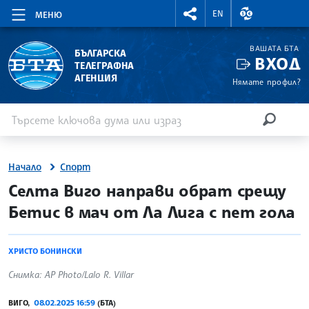
RIGHTMENU.SOCIAL
ВАЛУТНИ КУР
EN
МЕНЮ
ВАШАТА БТА
БЪЛГАРСКА
ВХОД
ТЕЛЕГРАФНА
АГЕНЦИЯ
Нямате профил?
Въведете ключова дума или израз
Търсене
ТЪРСЕН
Начало
Спорт
site.bta
Селта Виго направи обрат срещу
Бетис в мач от Ла Лига с пет гола
ХРИСТО БОНИНСКИ
Снимка: AP Photo/Lalo R. Villar
ВИГО,
08.02.2025 16:59
(БТА)