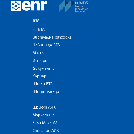
MINDS Media Innovatio
European Newsroom
БТА
За БТА
Виртуална разходка
Новини за БТА
Мисия
История
Документи
Кариери
Школа БТА
Шкорпиловци
Шрифт ЛИК
Маркетинг
Зала МаксиМ
Списание ЛИК