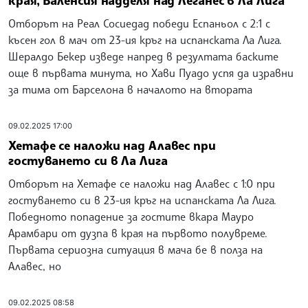
края, Валенсия надделя над Леганес в Ла Лига
Отборът на Реал Сосиедад победи Еспаньол с 2:1 с
късен гол в мач от 23-ия кръг на испанската Ла Лига.
Шералдо Бекер изведе напред в резултата баските
още в първата минута, но Хави Пуадо успя да изравни
за тима от Барселона в началото на втората
09.02.2025 17:00
Хетафе се наложи над Алавес при
гостуването си в Ла Лига
Отборът на Хетафе се наложи над Алавес с 1:0 при
гостуването си в 23-ия кръг на испанската Ла Лига.
Победното попадение за гостите вкара Мауро
Арамбари от дузпа в края на първото полувреме.
Първата сериозна ситуация в мача бе в полза на
Алавес, но
09.02.2025 08:58