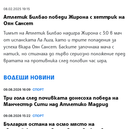
08.02.2025 19:15
Атлетик Билбао победи Жирона с хеттрик на
Оян Сансет
Тимът на Атлетик Билбао надигра Жирона с 3:0 в мач
от испанската Ла Лига, като и трите попадения за
успеха вкара Оян Сансет. Баските започнаха мача с
натиск, но стигнаха до първо сериозно положение пред
вратата на противника след половин час игра,
ВОДЕЩИ НОВИНИ
09.08.2026 16:09
СПОРТ
Три гола след почивката донесоха победа на
Манчестър Сити над Атлетико Мадрид
09.08.2026 15:22
СПОРТ
България остана на осмо място на