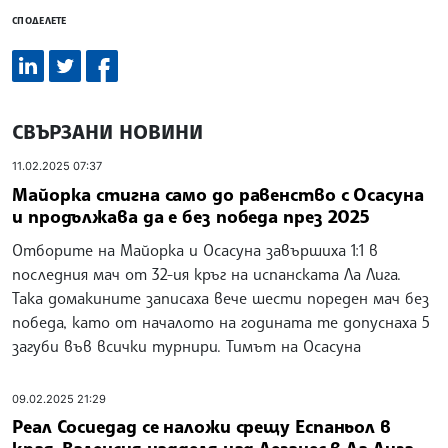
СПОДЕЛЕТЕ
СВЪРЗАНИ НОВИНИ
11.02.2025 07:37
Майорка стигна само до равенство с Осасуна
и продължава да е без победа през 2025
Отборите на Майорка и Осасуна завършиха 1:1 в
последния мач от 32-ия кръг на испанската Ла Лига.
Така домакините записаха вече шести пореден мач без
победа, като от началото на годината те допуснаха 5
загуби във всички турнири. Тимът на Осасуна
09.02.2025 21:29
Реал Сосиедад се наложи срещу Еспаньол в