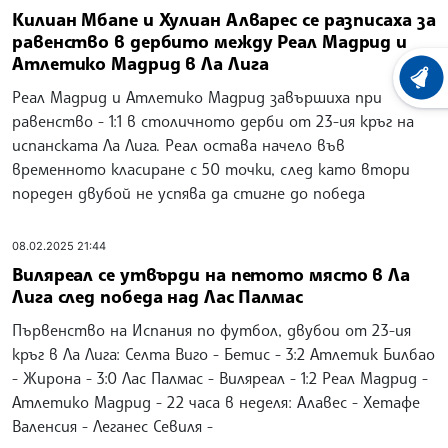
Килиан Мбапе и Хулиан Алварес се разписаха за
равенство в дербито между Реал Мадрид и
Атлетико Мадрид в Ла Лига
ХРОНО
Реал Мадрид и Атлетико Мадрид завършиха при
равенство - 1:1 в столичното дерби от 23-ия кръг на
испанската Ла Лига. Реал остава начело във
временното класиране с 50 точки, след като втори
пореден двубой не успява да стигне до победа
08.02.2025 21:44
Виляреал се утвърди на петото място в Ла
Лига след победа над Лас Палмас
Първенство на Испания по футбол, двубои от 23-ия
кръг в Ла Лига: Селта Виго - Бетис - 3:2 Атлетик Билбао
- Жирона - 3:0 Лас Палмас - Виляреал - 1:2 Реал Мадрид -
Атлетико Мадрид - 22 часа в неделя: Алавес - Хетафе
Валенсия - Леганес Севиля -