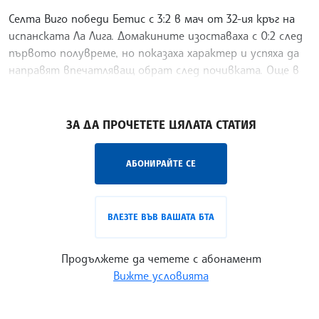
Селта Виго победи Бетис с 3:2 в мач от 32-ия кръг на
испанската Ла Лига. Домакините изоставаха с 0:2 след
първото полувреме, но показаха характер и успяха да
направят впечатляващ обрат след почивката. Още в
десетата минута Антони откри резултата за
/ХБ/
ЗА ДА ПРОЧЕТЕТЕ ЦЯЛАТА СТАТИЯ
АБОНИРАЙТЕ СЕ
ВЛЕЗТЕ ВЪВ ВАШАТА БТА
Продължете да четете с абонамент
Вижте условията