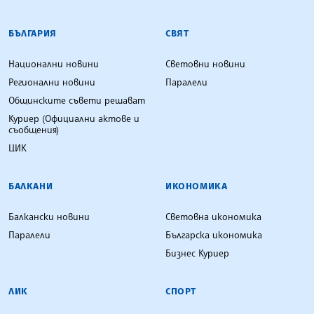
БЪЛГАРСКА ТЕЛЕГРАФНА АГЕНЦИЯ
БЪЛГАРИЯ
СВЯТ
Национални новини
Световни новини
Регионални новини
Паралели
Общинските съвети решават
Куриер (Официални актове и
съобщения)
ЦИК
БАЛКАНИ
ИКОНОМИКА
Балкански новини
Световна икономика
Паралели
Българска икономика
Бизнес Куриер
ЛИК
СПОРТ