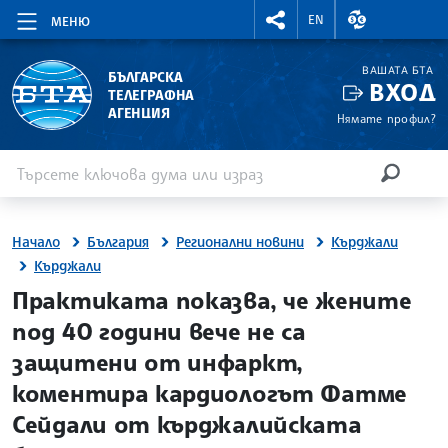
RIGHTMENU.SOCIAL
ВАЛУТНИ КУР
EN
МЕНЮ
ВАШАТА БТА
БЪЛГАРСКА
ВХОД
ТЕЛЕГРАФНА
АГЕНЦИЯ
Нямате профил?
Въведете ключова дума или израз
Търсене
ТЪРСЕН
Начало
България
Регионални новини
Кърджали
Кърджали
site.bta
Практиката показва, че жените
под 40 години вече не са
защитени от инфаркт,
коментира кардиологът Фатме
Сейдали от кърджалийската