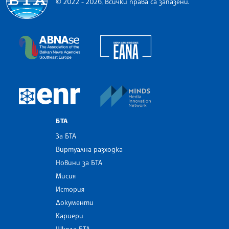
© 2022 - 2026, Всички права са запазени.
Българска телеграфна агенция
European Alliance of N
The Assocoation of the Balkan News Agencies S
MINDS Media Innovatio
European Newsroom
БТА
За БТА
Виртуална разходка
Новини за БТА
Мисия
История
Документи
Кариери