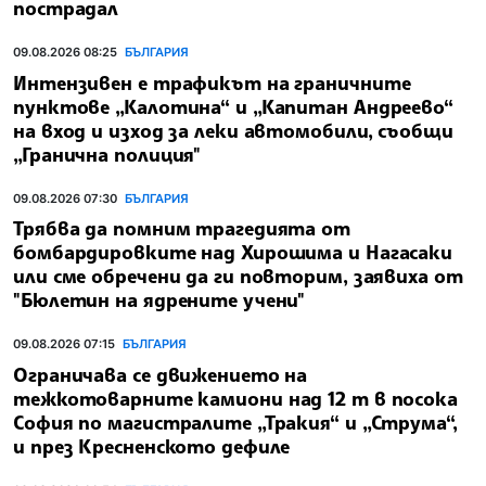
пострадал
09.08.2026 08:25
БЪЛГАРИЯ
Интензивен е трафикът на граничните
пунктове „Калотина“ и „Капитан Андреево“
на вход и изход за леки автомобили, съобщи
„Гранична полиция"
09.08.2026 07:30
БЪЛГАРИЯ
Трябва да помним трагедията от
бомбардировките над Хирошима и Нагасаки
или сме обречени да ги повторим, заявиха от
"Бюлетин на ядрените учени"
09.08.2026 07:15
БЪЛГАРИЯ
Ограничава се движението на
тежкотоварните камиони над 12 т в посока
София по магистралите „Тракия“ и „Струма“,
и през Кресненското дефиле