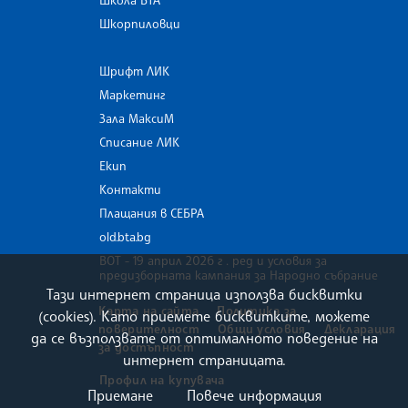
Школа БТА
Шкорпиловци
Шрифт ЛИК
Маркетинг
Зала МаксиМ
Списание ЛИК
Екип
Контакти
Плащания в СЕБРА
old.bta.bg
ВОТ - 19 април 2026 г . ред и условия за
предизборната кампания за Народно събрание
Тази интернет страница използва бисквитки
Карта на сайта
Политика за
(cookies). Като приемете бисквитките, можете
поверителност
Общи условия
Декларация
да се възползвате от оптималното поведение на
за достъпност
интернет страницата.
Профил на купувача
Приемане
Повече информация