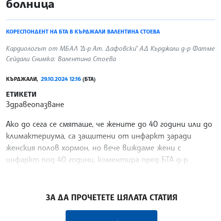
болница
КОРЕСПОНДЕНТ НА БТА В КЪРДЖАЛИ ВАЛЕНТИНА СТОЕВА
Кардиологът от МБАЛ "Д-р Ат. Дафовски" АД Кърджали д-р Фатме
Сейдали Снимка: Валентина Стоева
КЪРДЖАЛИ,
29.10.2024 12:16
(БТА)
ЕТИКЕТИ
Здравеопазване
Ако до сега се смяташе, че жените до 40 години или до
климактериума, са защитени от инфаркт заради
женския полов хормон, но вече виждаме жени с
инфаркт под 40 години, коментира пред БТА д-р
Фатме Сейдали, кардиолог в МБАЛ „Д-р Ат. Дафовски“ в
/ВД/
ЗА ДА ПРОЧЕТЕТЕ ЦЯЛАТА СТАТИЯ