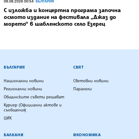
09.08.2026 00:54
БЪЛГАРИЯ
С изложба и концертна програма започна
осмото издание на фестивала „Джаз до
морето“ в шабленското село Езерец
БЪЛГАРСКА ТЕЛЕГРАФНА АГЕНЦИЯ
БЪЛГАРИЯ
СВЯТ
Национални новини
Световни новини
Регионални новини
Паралели
Общинските съвети решават
Куриер (Официални актове и
съобщения)
ЦИК
БАЛКАНИ
ИКОНОМИКА