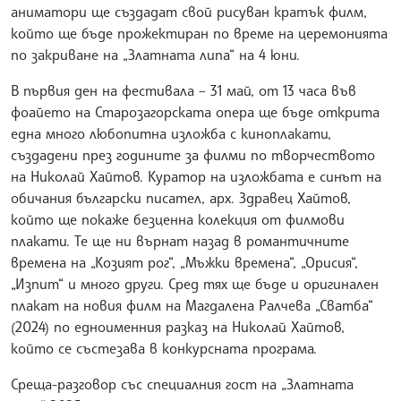
аниматори ще създадат свой рисуван кратък филм,
който ще бъде прожектиран по време на церемонията
по закриване на „Златната липа“ на 4 юни.
В първия ден на фестивала – 31 май, от 13 часа във
фоайето на Старозагорската опера ще бъде открита
една много любопитна изложба с киноплакати,
създадени през годините за филми по творчеството
на Николай Хайтов. Куратор на изложбата е синът на
обичания български писател, арх. Здравец Хайтов,
който ще покаже безценна колекция от филмови
плакати. Те ще ни върнат назад в романтичните
времена на „Козият рог“, „Мъжки времена“, „Орисия“,
„Изпит“ и много други. Сред тях ще бъде и оригинален
плакат на новия филм на Магдалена Ралчева „Сватба“
(2024) по едноименния разказ на Николай Хайтов,
който се състезава в конкурсната програма.
Среща-разговор със специалния гост на „Златната