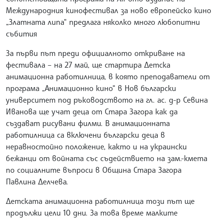
Международния кинофестивал за ново европейско кино
„Златната липа“ предлага няколко много любопитни
събития
За първи път преди официалното откриване на
фестивала – на 27 май, ще стартира Детска
анимационна работилница, в която преподаватели от
програма „Анимационно кино“ в Нов български
университет под ръководството на гл. ас. д-р Севина
Иванова ще учат деца от Стара Загора как да
създават рисувани филми. В анимационната
работилница са включени български деца в
неравностойно положение, както и на украински
бежанци от войната със съдействието на зам.-кмета
по социалните въпроси в Община Стара Загора
Павлина Делчева.
Детската анимационна работилница този път ще
продължи цели 10 дни. За това време малките