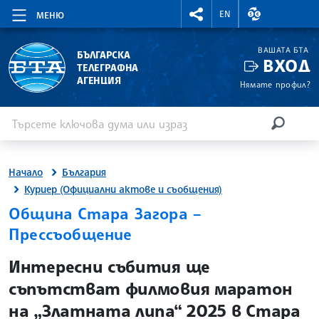
RIGHTMENU.SOCIAL
ВАЛУТНИ КУР
EN
МЕНЮ
ВАШАТА БТА
БЪЛГАРСКА
ВХОД
ТЕЛЕГРАФНА
АГЕНЦИЯ
Нямате профил?
Въведете ключова дума или израз
Търсене
ТЪРСЕН
Начало
България
Куриер (Официални актове и съобщения)
Община Стара Загора –
Прессъобщение
site.bta
Интересни събития ще
съпътстват филмовия маратон
на „Златната липа“ 2025 в Стара