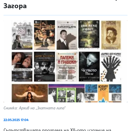
Загора
Снимка: Архив на „Златната липа“
22.05.2025 17:04
Съпътстващата програма на XII-ото издание на