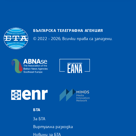
БЪЛГАРСКА ТЕЛЕГРАФНА АГЕНЦИЯ
© 2022 - 2026, Всички права са запазени.
Българска телеграфна агенция
European Alliance of N
The Assocoation of the Balkan News Agencies S
MINDS Media Innovatio
European Newsroom
БТА
За БТА
Виртуална разходка
Новини за БТА