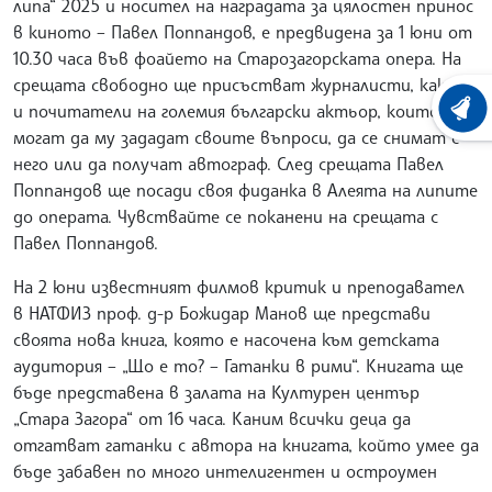
липа“ 2025 и носител на наградата за цялостен принос
в киното – Павел Поппандов, е предвидена за 1 юни от
10.30 часа във фоайето на Старозагорската опера. На
срещата свободно ще присъстват журналисти, както
и почитатели на големия български актьор, които ще
ХРОНО
могат да му зададат своите въпроси, да се снимат с
него или да получат автограф. След срещата Павел
Поппандов ще посади своя фиданка в Алеята на липите
до операта. Чувствайте се поканени на срещата с
Павел Поппандов.
На 2 юни известният филмов критик и преподавател
в НАТФИЗ проф. д-р Божидар Манов ще представи
своята нова книга, която е насочена към детската
аудитория – „Що е то? – Гатанки в рими“. Книгата ще
бъде представена в залата на Културен център
„Стара Загора“ от 16 часа. Каним всички деца да
отгатват гатанки с автора на книгата, който умее да
бъде забавен по много интелигентен и остроумен