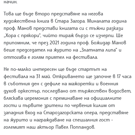
начин.
Това ще бъде второ представяне на негова
художествена книга в Стара Загора. Миналата година
проф. Манов представи книгата си с тъжни разкази
„Хора с прякори“, чийто тираж бързо се изчерпи. Ще
припомним, че през 2021 година проф. Божидар Манов
беше председател на журито на „Златната липа“ и
оттогава е голям приятел на фестивала.
Не по-малко интересен ще бъде стартът на
фестивала на 31 май. Откриването ще започне в 17 часа
в съботния ден с дефиле на мажоретки и военния
духов оркестър, последвано от тържествен водосвет,
бляскава церемония с преминаване на официалните
гости и първите зрители по червения килим от
западния вход на Старозагорската опера, представяне
на журито и награждаване на специалния гост -
големият наш актьор Павел Поппандов.