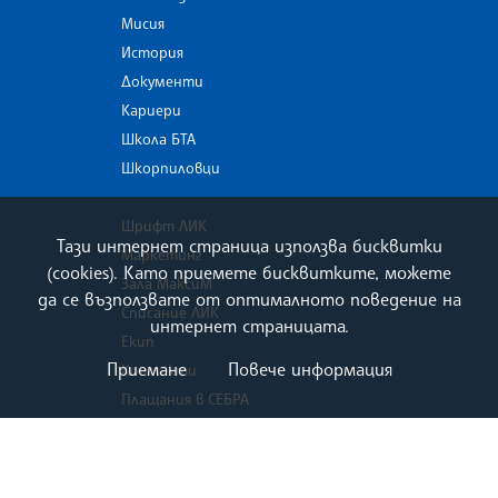
Мисия
История
Документи
Кариери
Школа БТА
Шкорпиловци
Шрифт ЛИК
Тази интернет страница използва бисквитки
Маркетинг
(cookies). Като приемете бисквитките, можете
Зала МаксиМ
да се възползвате от оптималното поведение на
Списание ЛИК
интернет страницата.
Екип
Приемане
Повече информация
Контакти
Плащания в СЕБРА
old.bta.bg
ВОТ - 19 април 2026 г . ред и условия за
предизборната кампания за Народно събрание