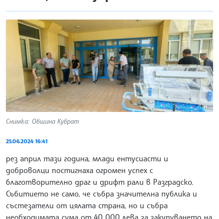
Снимка: Община Кубрат
25.06.2024 16:41
рез април тази година, млади ентусиасти и
доброволци постигнаха огромен успех с
благотворително драг и дрифт рали в Разградско.
Събитието не само, че събра значителна публика и
състезатели от цялата страна, но и събра
необходимата сума от 40 000 лева за закупуването на