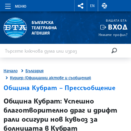
RIGHTMENU.SOCIAL
ВАЛУТНИ КУР
EN
МЕНЮ
ВАШАТА БТА
БЪЛГАРСКА
ВХОД
ТЕЛЕГРАФНА
АГЕНЦИЯ
Нямате профил?
Въведете ключова дума или израз
Търсене
ТЪРСЕН
Начало
България
Куриер (Официални актове и съобщения)
Община Кубрат – Прессъобщение
site.bta
Община Кубрат: Успешно
благотворително драг и дрифт
рали осигури нов кувьоз за
болницата в Кубрат