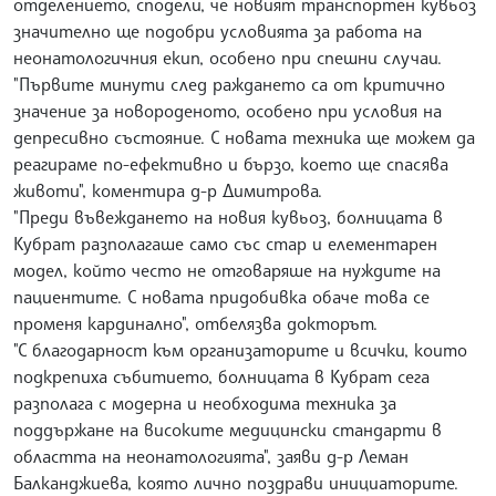
отделението, сподели, че новият транспортен кувьоз
значително ще подобри условията за работа на
неонатологичния екип, особено при спешни случаи.
"Първите минути след раждането са от критично
значение за новороденото, особено при условия на
депресивно състояние. С новата техника ще можем да
реагираме по-ефективно и бързо, което ще спасява
животи", коментира д-р Димитрова.
"Преди въвеждането на новия кувьоз, болницата в
Кубрат разполагаше само със стар и елементарен
модел, който често не отговаряше на нуждите на
пациентите. С новата придобивка обаче това се
променя кардинално", отбелязва докторът.
"С благодарност към организаторите и всички, които
подкрепиха събитието, болницата в Кубрат сега
разполага с модерна и необходима техника за
поддържане на високите медицински стандарти в
областта на неонатологията", заяви д-р Леман
Балканджиева, която лично поздрави инициаторите.