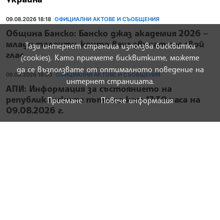
09.08.2026 18:18
ОФИЦИАЛНИ АКТОВЕ И СЪОБЩЕНИЯ
Община Банско: Банско джаз академия 2026 –
млади таланти, които вече звучат със свой
Тази интернет страница използва бисквитки
глас
(cookies). Като приемете бисквитките, можете
да се възползвате от оптималното поведение на
09.08.2026 18:03
ОФИЦИАЛНИ АКТОВЕ И СЪОБЩЕНИЯ
интернет страницата.
АПИ: Информация за състоянието на
републиканските пътища към 17:30 часа на
Приемане
Повече информация
09.08.2026 г.
09.08.2026 14:13
ОФИЦИАЛНИ АКТОВЕ И СЪОБЩЕНИЯ
Президентът: България да бъде част от
засилен дипломатически натиск за мирно
решение на войната в Украйна
09.08.2026 12:26
ОФИЦИАЛНИ АКТОВЕ И СЪОБЩЕНИЯ
Министерство на отбраната: Випуск
„Априлски-2026“ на ВВМУ „Н. Й. Вапцаров“