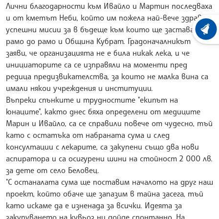
Лични благодарности към Ивайло и Мартин последваха
и от кметът Неби, който им пожела най-вече здраве и
успешни мисии за в бъдеще към които ще застава
ХРОНО
рамо до рамо и Община Кубрат. Градоначалникът
заяви, че организацията не е била никак лека, и че
инициаторите са се изправяли на моменти пред
редица предизвикателства, за които не малка вина са
имали някои учреждения и институции.
Въпреки спънките и трудностите "екипът на
юнаците", както днес бяха определени от медиците
Марин и Ивайло, са се справили повече от чудесно, тъй
като с остатъка от набраната сума и след
консултации с лекарите, са закупени също два нови
аспиратора и са осигурени шини на стойност 2 000 лв.
за дете от село Беловец.
"С останалата сума ще поставим началото на друг наш
проект, който обаче ще запазим в тайна засега, тъй
като искаме да е изненада за всички. Идеята за
закупуването на кувьоз ни дойде спонтанно. На