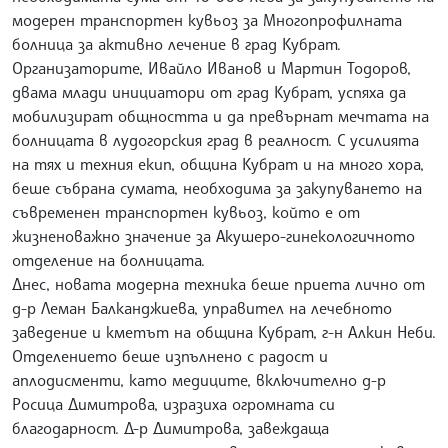
модерен транспортен кувьоз за Многопрофилната
болница за активно лечение в град Кубрат.
Организаторите, Ивайло Иванов и Мартин Тодоров,
двама млади инициатори от град Кубрат, успяха да
мобилизират общността и да превърнат мечтата на
болницата в лудогорския град в реалност. С усилията
на тях и техния екип, община Кубрат и на много хора,
беше събрана сумата, необходима за закупуването на
съвременен транспортен кувьоз, който е от
жизненоважно значение за Акушеро-гинекологичното
отделение на болницата.
Днес, новата модерна техника беше приета лично от
д-р Леман Балканджиева, управител на лечебното
заведение и кметът на община Кубрат, г-н Алкин Неби.
Отделението беше изпълнено с радост и
аплодисменти, като медиците, включително д-р
Росица Димитрова, изразиха огромната си
благодарност. Д-р Димитрова, завеждаща