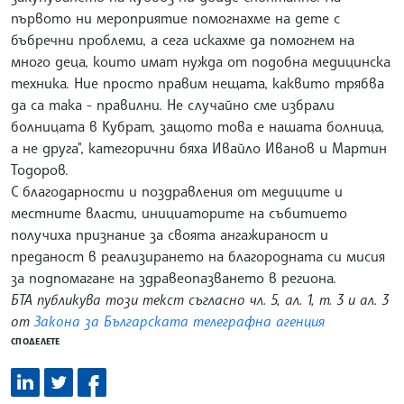
първото ни мероприятие помогнахме на дете с
бъбречни проблеми, а сега искахме да помогнем на
много деца, които имат нужда от подобна медицинска
техника. Ние просто правим нещата, каквито трябва
да са така - правилни. Не случайно сме избрали
болницата в Кубрат, защото това е нашата болница,
а не друга", категорични бяха Ивайло Иванов и Мартин
Тодоров.
С благодарности и поздравления от медиците и
местните власти, инициаторите на събитието
получиха признание за своята ангажираност и
преданост в реализирането на благородната си мисия
за подпомагане на здравеопазването в региона.
БТА публикува този текст съгласно чл. 5, ал. 1, т. 3 и ал. 3
от
Закона за Българската телеграфна агенция
СПОДЕЛЕТЕ