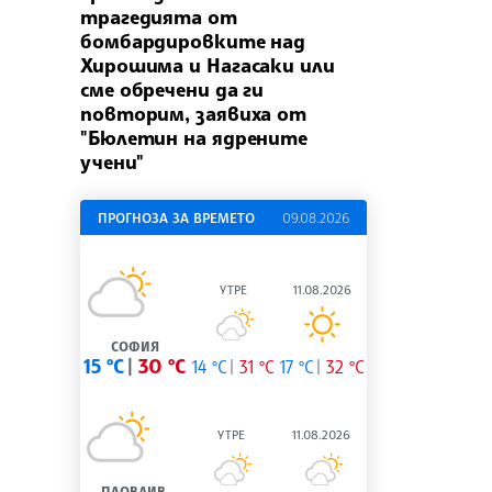
трагедията от
бомбардировките над
Хирошима и Нагасаки или
сме обречени да ги
повторим, заявиха от
"Бюлетин на ядрените
учени"
ПРОГНОЗА ЗА ВРЕМЕТО
09.08.2026
УТРЕ
11.08.2026
СОФИЯ
15 °C
30 °C
14 °C
31 °C
17 °C
32 °C
УТРЕ
11.08.2026
ПЛОВДИВ