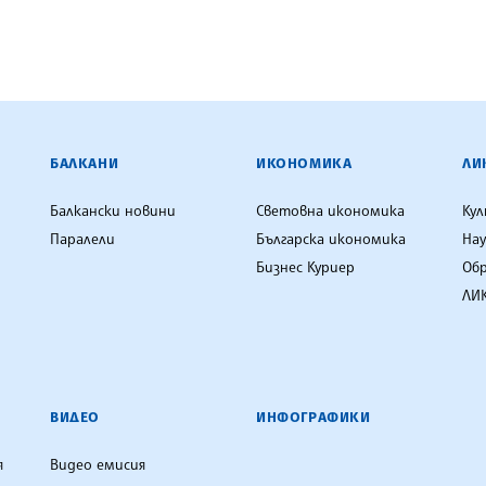
ЕНЦИЯ
БАЛКАНИ
ИКОНОМИКА
ЛИ
Балкански новини
Световна икономика
Ку
Паралели
Българска икономика
Нау
Бизнес Куриер
Об
ЛИК
ВИДЕО
ИНФОГРАФИКИ
я
Видео емисия