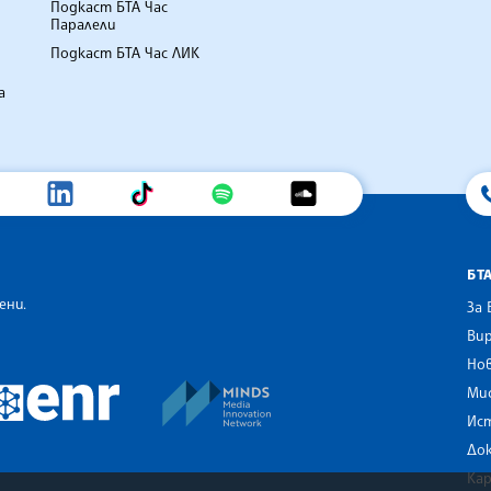
Подкаст БТА Час
Паралели
Подкаст БТА Час ЛИК
а
БТ
ени.
За 
Вир
Нов
an Alliance of News Agencies
MINDS Media Innovation Netwo
 News Agencies Southeast Europe
Ми
European Newsroom
Ис
До
Ка