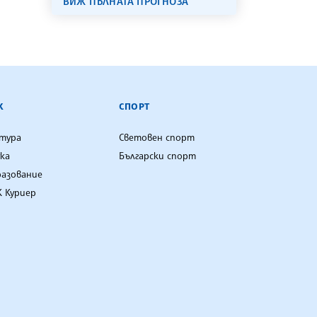
ВИЖ ПЪЛНАТА ПРОГНОЗА
К
СПОРТ
лтура
Световен спорт
ка
Български спорт
разование
 Куриер