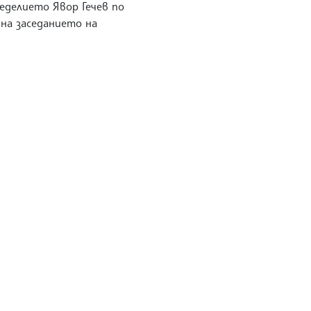
еделието Явор Гечев по
 на заседанието на