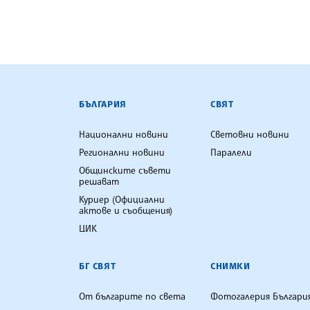
БЪЛГАРСКА ТЕЛЕГРАФНА АГ
БЪЛГАРИЯ
СВЯТ
Национални новини
Световни новини
Регионални новини
Паралели
Общинските съвети
решават
Куриер (Официални
актове и съобщения)
ЦИК
БГ СВЯТ
СНИМКИ
От българите по света
Фотогалерия Българи