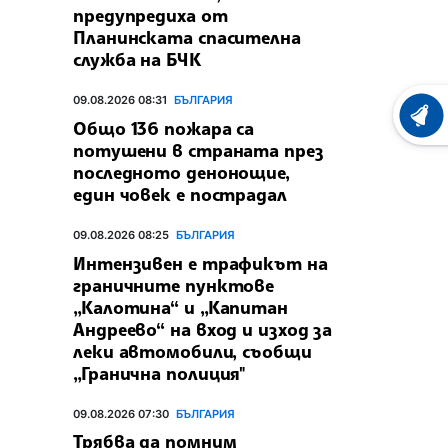
предупредиха от
Планинската спасителна
служба на БЧК
09.08.2026 08:31
БЪЛГАРИЯ
ХРОНО
Общо 136 пожара са
потушени в страната през
последното денонощие,
един човек е пострадал
09.08.2026 08:25
БЪЛГАРИЯ
Интензивен е трафикът на
граничните пунктове
„Калотина“ и „Капитан
Андреево“ на вход и изход за
леки автомобили, съобщи
„Гранична полиция"
09.08.2026 07:30
БЪЛГАРИЯ
Трябва да помним