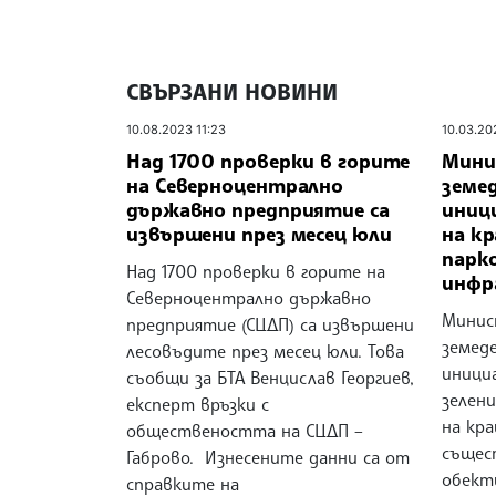
СВЪРЗАНИ НОВИНИ
10.08.2023 11:23
10.03.20
Над 1700 проверки в горите
Мини
на Северноцентрално
земе
държавно предприятие са
иниц
извършени през месец юли
на кр
парко
Над 1700 проверки в горите на
инфр
Северноцентрално държавно
Минис
предприятие (СЦДП) са извършени
земед
лесовъдите през месец юли. Това
инициа
съобщи за БТА Венцислав Георгиев,
зелени
експерт връзки с
на кра
обществеността на СЦДП –
същес
Габрово. Изнесените данни са от
обект
справките на