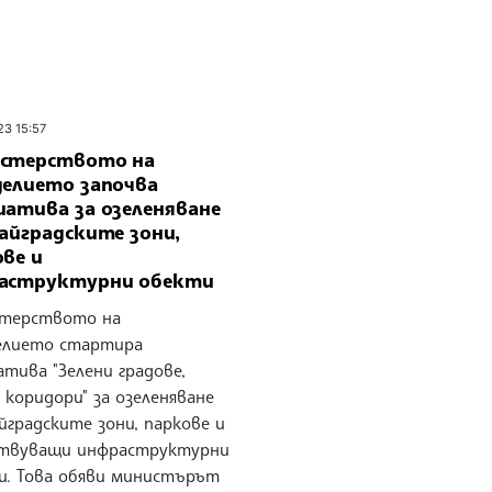
23 15:57
стерството на
делието започва
иатива за озеленяване
айградските зони,
ве и
аструктурни обекти
терството на
елието стартира
тива "Зелени градове,
 коридори" за озеленяване
йградските зони, паркове и
твуващи инфраструктурни
и. Това обяви министърът