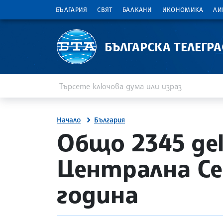
БЪЛГАРИЯ
СВЯТ
БАЛКАНИ
ИКОНОМИКА
ЛИ
БЪЛГАРСКА ТЕЛЕГР
Въведете ключова дума или израз
Търсене
Начало
България
site.bta
Общо 2345 дек
Централна Се
година