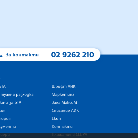
02 9262 210
За контакти
А
БТА
Шрифт ЛИК
туална разходка
Маркетинг
ини за БТА
Зала МаксиМ
rk
сия
Списание ЛИК
тория
Екип
кументи
Контакти
риери
Плащания в СЕБРА