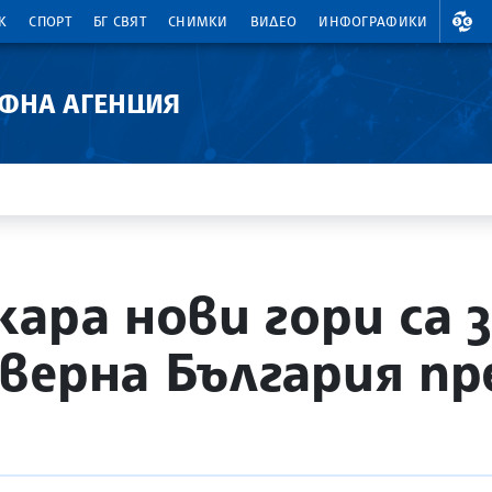
ВАЛ
К
СПОРТ
БГ СВЯТ
СНИМКИ
ВИДЕО
ИНФОГРАФИКИ
АФНА АГЕНЦИЯ
ара нови гори са з
верна България пр