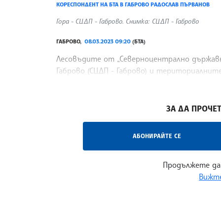
КОРЕСПОНДЕНТ НА БТА В ГАБРОВО РАДОСЛАВ ПЪРВАНОВ
Гора - СЦДП - Габрово. Снимка: СЦДП - Габрово
ГАБРОВО,
08.03.2023 09:20
(БТА)
Лесовъдите от „Северноцентрално държав
Габрово (СЦДП - Габрово) и териториалните
гори през 2022 г. По-голямата част от тях 
/ВД/
ЗА ДА ПРОЧЕТ
АБОНИРАЙТЕ СЕ
Продължете да
Вижте