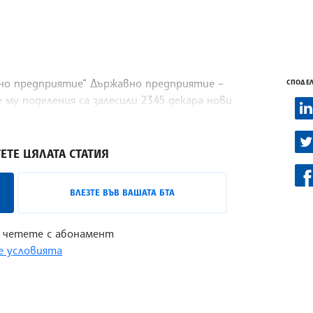
но предприятие“ Държавно предприятие –
СПОДЕЛ
 му поделения са залесили 2345 декара нови
– 83 процента или 1955 дка са залесени с
ЕТЕ ЦЯЛАТА СТАТИЯ
ВЛЕЗТЕ ВЪВ ВАШАТА БТА
 четете с абонамент
 условията