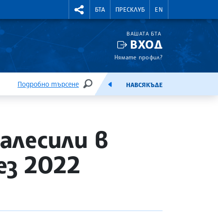
УТНИ КУРСОВЕ
RIGHTMENU.SOCIAL
БТА
ПРЕСКЛУБ
EN
ВАШАТА БТА
ВХОД
Нямате профил?
Подробно търсене
НАВСЯКЪДЕ
ТЪРСЕНЕ
ЕМИСИЯ
алесили в
ез 2022