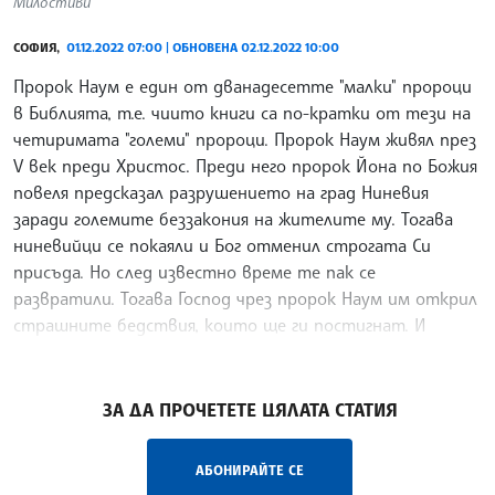
Милостиви
СОФИЯ,
01.12.2022 07:00 | ОБНОВЕНА 02.12.2022 10:00
Пророк Наум е един от дванадесетте "малки" пророци
в Библията, т.е. чиито книги са по-кратки от тези на
четиримата "големи" пророци. Пророк Наум живял през
V век преди Христос. Преди него пророк Йона по Божия
повеля предсказал разрушението на град Ниневия
заради големите беззакония на жителите му. Тогава
ниневийци се покаяли и Бог отменил строгата Си
присъда. Но след известно време те пак се
развратили. Тогава Господ чрез пророк Наум им открил
страшните бедствия, които ще ги постигнат. И
пророчеството се сбъднало точно.
/ТС/
ЗА ДА ПРОЧЕТЕТЕ ЦЯЛАТА СТАТИЯ
АБОНИРАЙТЕ СЕ