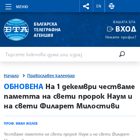
RIGHTMENU.SOCIAL
ВАЛУТНИ КУР
EN
МЕНЮ
ВАШАТА БТА
БЪЛГАРСКА
ВХОД
ТЕЛЕГРАФНА
АГЕНЦИЯ
Нямате профил?
Въведете ключова дума или израз
Търсене
ТЪРСЕН
Начало
Православен календар
site.bta
ОБНОВЕНА
На 1 декември честваме
паметта на свети пророк Наум и
на свети Филарет Милостиви
ПРОФ. ИВАН ЖЕЛЕВ
Честваме паметта на свети пророк Наум и на свети Филарет