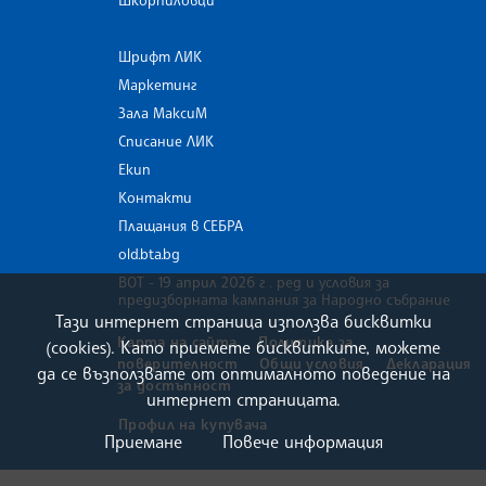
Шкорпиловци
Шрифт ЛИК
Маркетинг
Зала МаксиМ
Списание ЛИК
Екип
Контакти
Плащания в СЕБРА
old.bta.bg
ВОТ - 19 април 2026 г . ред и условия за
предизборната кампания за Народно събрание
Тази интернет страница използва бисквитки
Карта на сайта
Политика за
(cookies). Като приемете бисквитките, можете
поверителност
Общи условия
Декларация
да се възползвате от оптималното поведение на
за достъпност
интернет страницата.
Профил на купувача
Приемане
Повече информация