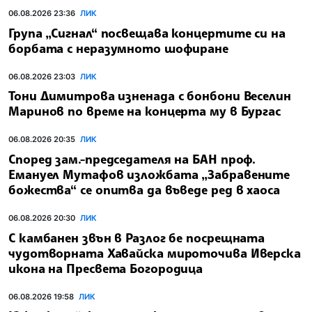
06.08.2026 23:36
ЛИК
Група „Сигнал“ посвещава концертите си на
борбата с неразумното шофиране
06.08.2026 23:03
ЛИК
Тони Димитрова изненада с бонбони Веселин
Маринов по време на концерта му в Бургас
06.08.2026 20:35
ЛИК
Според зам.-председателя на БАН проф.
Емануел Мутафов изложбата „Забравените
божества“ се опитва да въведе ред в хаоса
06.08.2026 20:30
ЛИК
С камбанен звън в Разлог бе посрещната
чудотворната Хавайска мироточива Иверска
икона на Пресвета Богородица
06.08.2026 19:58
ЛИК