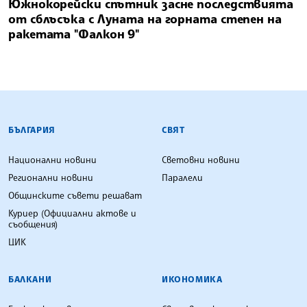
Южнокорейски спътник засне последствията
от сблъсъка с Луната на горната степен на
ракетата "Фалкон 9"
БЪЛГАРСКА ТЕЛЕГРАФНА АГЕНЦИЯ
БЪЛГАРИЯ
СВЯТ
Национални новини
Световни новини
Регионални новини
Паралели
Общинските съвети решават
Куриер (Официални актове и
съобщения)
ЦИК
БАЛКАНИ
ИКОНОМИКА