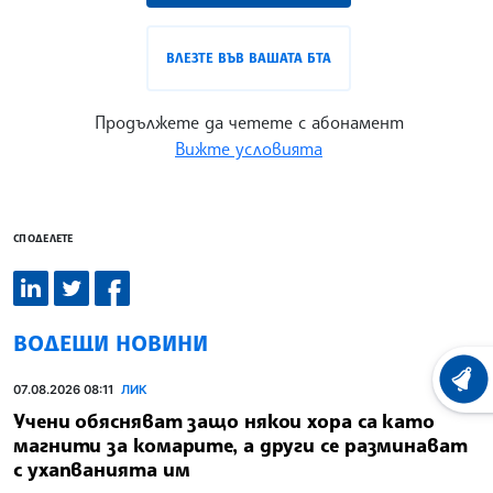
ВЛЕЗТЕ ВЪВ ВАШАТА БТА
Продължете да четете с абонамент
Вижте условията
СПОДЕЛЕТЕ
ВОДЕЩИ НОВИНИ
ХРОНО
07.08.2026 08:11
ЛИК
Учени обясняват защо някои хора са като
магнити за комарите, а други се разминават
с ухапванията им