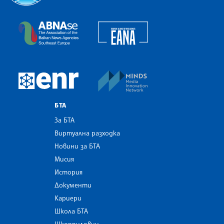
Българска телеграфна агенция
European Alliance of N
The Assocoation of the Balkan News Agencies S
MINDS Media Innovatio
European Newsroom
БТА
За БТА
Виртуална разходка
Новини за БТА
Мисия
История
Документи
Кариери
Школа БТА