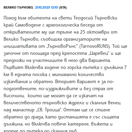
ВЕЛИКО ТЪРНОВО,
21.10.2025 12:10
(БТА)
Поход към обителта на свети Теодосий Търновски
край Самоводене с археологическа беседа от
откривателите му ще тръгне на 25 октомври от
Велико Търново, съобщиха организаторите на
инициативата от „ТърновоРънс“ (TarnovoRUNS). Той ще
започне от площада пред крепостта „Царевец“ и ще
предложи на участниците в него два варианта.
Първият включва ходене по горска пътека с дължина 7
км в едната посока с минимално количество
изкачвания и обратно. Вторият вариант е за по-
подготвените, по-издръжливите и без страх от
височини, които ще могат да се изкачат на
величественото търновско ждрело и скалния венец
над манастир „Св. Троица“. Оттам ще се стигне
обратно до града, като дистанцията е със същата
дължина, но включва повече катерене, въжета и
ходене по пътека до скалния ръб.