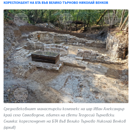
КОРЕСПОНДЕНТ НА БТА ВЪВ ВЕЛИКО ТЪРНОВО НИКОЛАЙ ВЕНКОВ
Средновековният манастирски комплекс на цар Иван Александър
край село Самоводене, обител на свети Теодосий Търновски.
Снимка: кореспондент на БТА във Велико Търново Николай Венков
(архив)