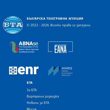
БЪЛГАРСКА ТЕЛЕГРАФНА АГЕНЦИЯ
© 2022 - 2026, Всички права са запазени.
Българска телеграфна агенция
European Alliance of N
The Assocoation of the Balkan News Agencies S
MINDS Media Innovatio
European Newsroom
БТА
За БТА
Виртуална разходка
Новини за БТА
Мисия