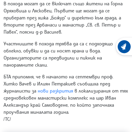
В похода могат да се включат също жители на Горна
Оряховица и Лясковец. Първите ще могат да се
приберат през хижа „Божур" и директно към града, а
вторите през Арбанаси и манастир „Св. св. Петър и
Павел“, поясни д-р Василев.
Участниците в похода трябва да са с подходящо
ХРОНО
облекло, обувки и да си носят храна и вода.
Организаторите са предвидили и пикник на
панорамните скали.
БТА припомня, че в началото на септември проф.
Хитко Вачев и Илиян Петракиев съобщиха пред
журналисти за
нови разкрития
в локализирания от тях
средновековен манастирски комплекс на цар Иван
Александър край Самоводене, по който започнаха
проучвания миналата година.
/ТС/