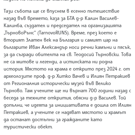
Тази събота ще се впуснем в есенно пътешествие
назад във времето, каза за БТА д-р Калин Василев-
Калинба, създател и председател на организацията
„ТърновоРънс“ (TarnovoRUNS). Време, през което е
вторият Златен век на България и самият цар на
българите Иван Александър носи речни камъни и пясък,
за да съгради обителта на св. Теодосий Търновски. Това
не са митове и легенди, а истинската ни родна
история. Мястото на храма е открито през 2024 г. от
археолозите проф. д-р Хитко Вачев и Илиян Петракиев
от Регионалния исторически музей във Велико
Търново. Там учените ще ни върнат 700 години назад с
беседа за техните открития, обясни д-р Василев. Той
допълни, че идеята за инициативата е дошла от Илиян
Петракиев, а учените се надяват мястото и храмът
да останат достъпни за гражданите като
туристически обект.