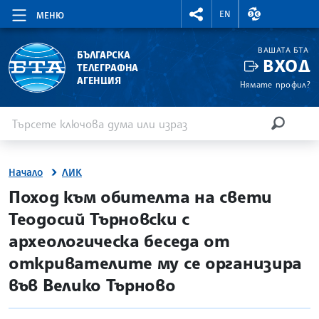
RIGHTMENU.SOCIAL
ВАЛУТНИ КУР
EN
МЕНЮ
ВАШАТА БТА
БЪЛГАРСКА
ВХОД
ТЕЛЕГРАФНА
АГЕНЦИЯ
Нямате профил?
Въведете ключова дума или израз
Търсене
ТЪРСЕН
Начало
ЛИК
site.bta
Поход към обителта на свети
Теодосий Търновски с
археологическа беседа от
откривателите му се организира
във Велико Търново