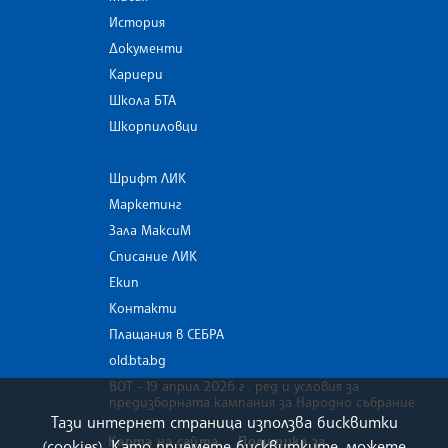
История
Документи
Кариери
Школа БТА
Шкорпиловци
Шрифт ЛИК
Маркетинг
Зала МаксиМ
Списание ЛИК
Екип
Контакти
Плащания в СЕБРА
old.bta.bg
ВОТ - 19 април 2026 г . ред и условия за
предизборната кампания за Народно събрание
Тази интернет страница използва бисквитки
Карта на сайта
Политика за
(cookies). Като приемете бисквитките, можете