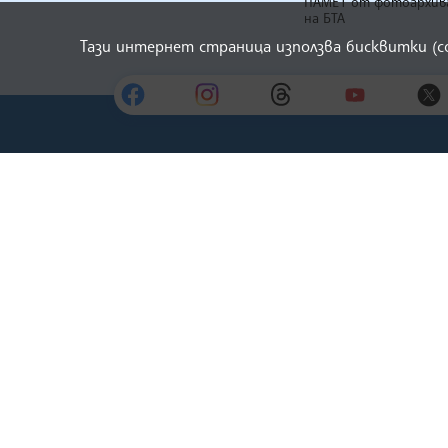
ПАМЕТ от фотоархив
на БТА
Тази интернет страница използва бисквитки (
БЪЛГАРСКА ТЕЛЕГРАФНА АГЕНЦИЯ
© 2022 - 2026, Всички права са запаз
Българска телеграфна агенция
Europe
The Assocoation of the Balkan