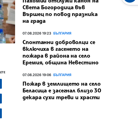
Пахомий отслужи канон на
Света Богородица във
Вършец по повод празника
на града
07.08.2026 19:23
БЪЛГАРИЯ
Спонтанни доброволци се
включиха в гасенето на
пожара в района на село
Еремия, община Невестино
ЕТЕ
07.08.2026 19:06
БЪЛГАРИЯ
Пожар в землището на село
Беласица е засегнал близо 30
декара сухи треви и храсти