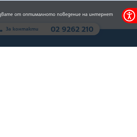
олзвате от оптималното поведение на интернет
Меню
за
02 9262 210
За контакти
достъ
А
БТА
Шрифт ЛИК
туална разходка
Маркетинг
ини за БТА
Зала МаксиМ
rk
сия
Списание ЛИК
тория
Екип
кументи
Контакти
риери
Плащания в СЕБРА
ола БТА
old.bta.bg
орпиловци
ВОТ - 19 април 2026 г .
ред и условия за
предизборната кампания