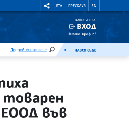
УТНИ КУРСОВЕ
RIGHTMENU.SOCIAL
БТА
ПРЕСКЛУБ
EN
ВАШАТА БТА
ВХОД
Нямате профил?
Подробно търсене
НАВСЯКЪДЕ
ТЪРСЕНЕ
ЕМИСИЯ
пиха
а товарен
 ЕООД във