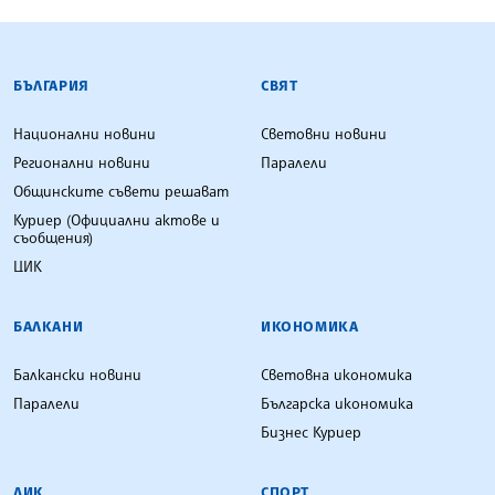
БЪЛГАРСКА ТЕЛЕГРАФНА АГЕНЦИЯ
БЪЛГАРИЯ
СВЯТ
Национални новини
Световни новини
Регионални новини
Паралели
Общинските съвети решават
Куриер (Официални актове и
съобщения)
ЦИК
БАЛКАНИ
ИКОНОМИКА
Балкански новини
Световна икономика
Паралели
Българска икономика
Бизнес Куриер
ЛИК
СПОРТ