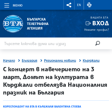
RIGHTMENU.SOCIAL
ВАЛУТНИ КУР
EN
МЕНЮ
ВАШАТА БТА
БЪЛГАРСКА
ВХОД
ТЕЛЕГРАФНА
АГЕНЦИЯ
Нямате профил?
Въведете ключова дума или израз
Търсене
ТЪРСЕН
Начало
България
Регионални новини
Кърджали
site.bta
С концерт в навечерието на 3
март, Домът на културата в
Кърджали отбелязва Националния
празник на България
КОРЕСПОНДЕНТ НА БТА В КЪРДЖАЛИ ВАЛЕНТИНА СТОЕВА