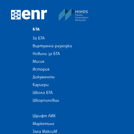
MINDS Media Innovatio
European Newsroom
БТА
За БТА
Виртуална разходка
Новини за БТА
Мисия
История
Документи
Кариери
Школа БТА
Шкорпиловци
Шрифт ЛИК
Маркетинг
Зала МаксиМ