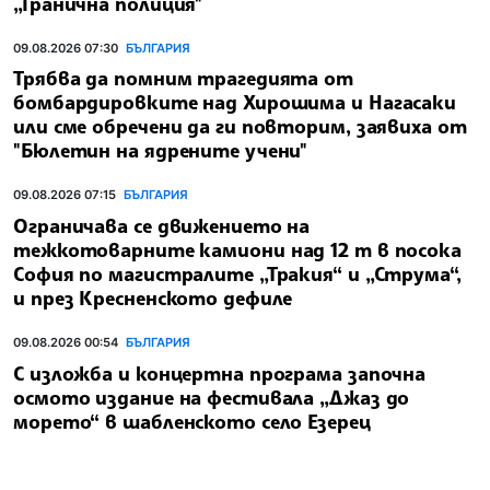
„Гранична полиция"
09.08.2026 07:30
БЪЛГАРИЯ
Трябва да помним трагедията от
бомбардировките над Хирошима и Нагасаки
или сме обречени да ги повторим, заявиха от
"Бюлетин на ядрените учени"
09.08.2026 07:15
БЪЛГАРИЯ
Ограничава се движението на
тежкотоварните камиони над 12 т в посока
София по магистралите „Тракия“ и „Струма“,
и през Кресненското дефиле
09.08.2026 00:54
БЪЛГАРИЯ
С изложба и концертна програма започна
осмото издание на фестивала „Джаз до
морето“ в шабленското село Езерец