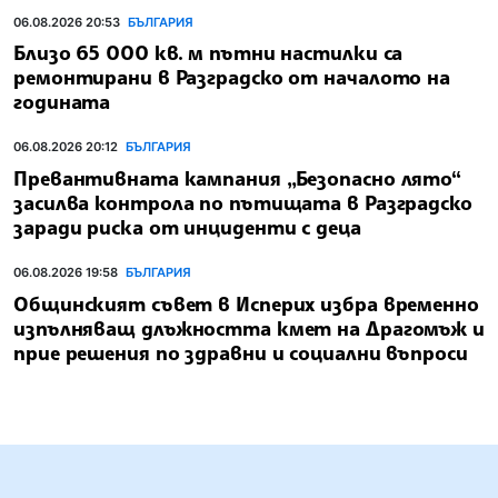
06.08.2026 20:53
БЪЛГАРИЯ
Близо 65 000 кв. м пътни настилки са
ремонтирани в Разградско от началото на
годината
06.08.2026 20:12
БЪЛГАРИЯ
Превантивната кампания „Безопасно лято“
засилва контрола по пътищата в Разградско
заради риска от инциденти с деца
06.08.2026 19:58
БЪЛГАРИЯ
Общинският съвет в Исперих избра временно
изпълняващ длъжността кмет на Драгомъж и
прие решения по здравни и социални въпроси
БЪЛГАРСКА ТЕЛЕГРАФНА АГЕНЦИЯ