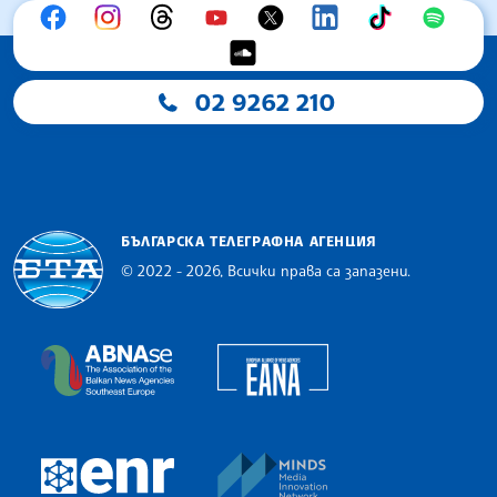
02 9262 210
БЪЛГАРСКА ТЕЛЕГРАФНА АГЕНЦИЯ
© 2022 - 2026, Всички права са запазени.
Българска телеграфна агенция
European Alliance of N
The Assocoation of the Balkan News Agencies S
MINDS Media Innovatio
European Newsroom