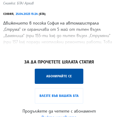
Снимка: БТА/ Архив
СОФИЯ,
25.04.2023 15:24
(БТА)
Движението в посока София на автомагистрала
„Струма“ се ограничава от 5 май от пътен възел
„Дамяница“ (при 155-ти км) до пътен възел „Струмяни“
(при 137 км) поради неотложни ремонтни работи. Това
съобщиха от Агенция „Пътна инфраструктура“ (АПИ).
/МК/
ЗА ДА ПРОЧЕТЕТЕ ЦЯЛАТА СТАТИЯ
АБОНИРАЙТЕ СЕ
ВЛЕЗТЕ ВЪВ ВАШАТА БТА
Продължете да четете с абонамент