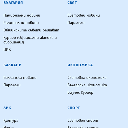
БЪЛГАРИЯ
СВЯТ
Национални новини
Световни новини
Регионални новини
Паралели
Общинските съвети решават
Куриер (Официални актове и
съобщения)
ЦИК
БАЛКАНИ
ИКОНОМИКА
Балкански новини
Световна икономика
Паралели
Българска икономика
Бизнес Куриер
ЛИК
СПОРТ
Култура
Световен спорт
Наука
Български спорт