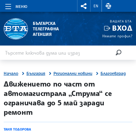
RIGHTMENU.SOCIAL
ВАЛУТНИ КУР
EN
МЕНЮ
ВАШАТА БТА
БЪЛГАРСКА
ВХОД
ТЕЛЕГРАФНА
АГЕНЦИЯ
Нямате профил?
Въведете ключова дума или израз
Търсене
ТЪРСЕН
Начало
България
Регионални новини
Благоевград
site.bta
Движението по част от
автомагистрала „Струма“ се
ограничава до 5 май заради
ремонт
ТАНЯ ТОДОРОВА