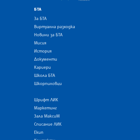
БТА
За БТА
Виртуална разходка
Новини за БТА
Мисия
История
Документи
Кариери
Школа БТА
Шкорпиловци
Шрифт ЛИК
Маркетинг
Зала МаксиМ
Списание ЛИК
Екип