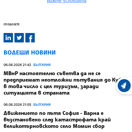
Вижте условията
СПОДЕЛЕТЕ
ВОДЕЩИ НОВИНИ
06.08.2026 21:42
БЪЛГАРИЯ
МВнР настоятелно съветва да не се
предприемат неотложни пътувания до Куба,
в това число с цел туризъм, заради
ХРОНО
ситуацията в страната
06.08.2026 21:05
БЪЛГАРИЯ
Движението по пътя София - Варна е
възстановено след катастрофата край
великотърновското село Момин сбор