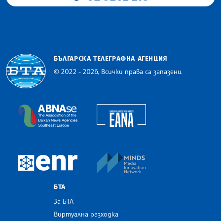
БЪЛГАРСКА ТЕЛЕГРАФНА АГЕНЦИЯ
© 2022 - 2026, Всички права са запазени.
Българска телеграфна агенция
European Alliance of N
The Assocoation of the Balkan News Agencies S
MINDS Media Innovatio
European Newsroom
БТА
За БТА
Виртуална разходка