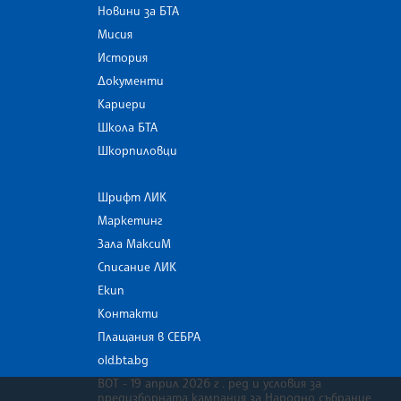
Новини за БТА
Мисия
История
Документи
Кариери
Школа БТА
Шкорпиловци
Шрифт ЛИК
Маркетинг
Зала МаксиМ
Списание ЛИК
Екип
Контакти
Плащания в СЕБРА
old.bta.bg
ВОТ - 19 април 2026 г . ред и условия за
предизборната кампания за Народно събрание