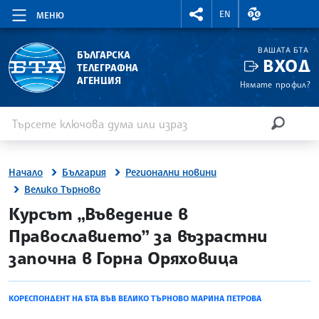
RIGHTMENU.SOCIAL
ВАЛУТНИ КУР
EN
МЕНЮ
ВАШАТА БТА
БЪЛГАРСКА
ВХОД
ТЕЛЕГРАФНА
АГЕНЦИЯ
Нямате профил?
Въведете ключова дума или израз
Търсене
ТЪРСЕН
Начало
България
Регионални новини
Велико Търново
site.bta
Курсът „Въведение в
Православието” за възрастни
започна в Горна Оряховица
КОРЕСПОНДЕНТ НА БТА ВЪВ ВЕЛИКО ТЪРНОВО МАРИНА ПЕТРОВА