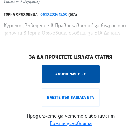
Снимка: БТА(архив)
ГОРНА ОРЯХОВИЦА,
06.10.2024 15:50
(БТА)
Курсът „Въведение в Православието” за възрастни
започна в Горна Оряховица, съобщи за БТА Данаил
Кабакчиев, по чиято инициатива е начинанието.
/ХТ/
ЗА ДА ПРОЧЕТЕТЕ ЦЯЛАТА СТАТИЯ
АБОНИРАЙТЕ СЕ
ВЛЕЗТЕ ВЪВ ВАШАТА БТА
Продължете да четете с абонамент
Вижте условията