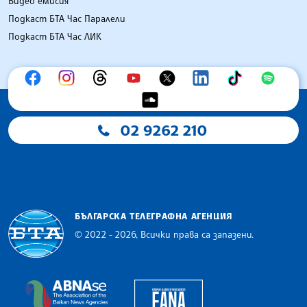
Видео емисия
Подкаст БТА Час Паралели
Подкаст БТА Час ЛИК
02 9262 210
БЪЛГАРСКА ТЕЛЕГРАФНА АГЕНЦИЯ
© 2022 - 2026, Всички права са запазени.
Българска телеграфна агенция
European Alliance of N
The Assocoation of the Balkan News Agencies S