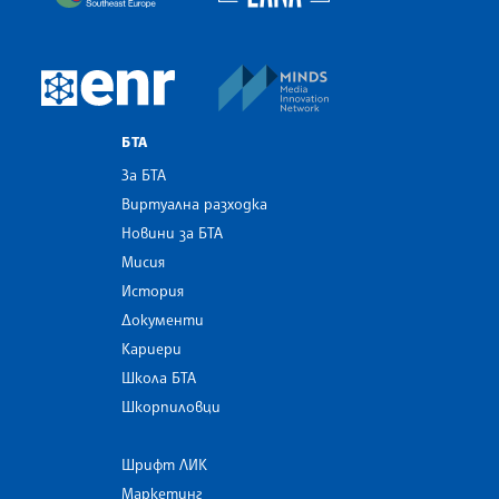
MINDS Media Innovatio
European Newsroom
БТА
За БТА
Виртуална разходка
Новини за БТА
Мисия
История
Документи
Кариери
Школа БТА
Шкорпиловци
Шрифт ЛИК
Маркетинг