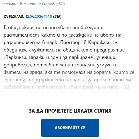
снимка: Валентина Стоева, БТА
КЪРДЖАЛИ,
12.04.2024 11:40
(БТА)
В обща акция по почистване от боклуци и
растителност, както и по засаждане на цветя на
различни места в парк „Простор“ в Кърджали се
обединиха служители на общинското предприятие
„Паркинги, гаражи и зони за паркиране“, ученици,
доброволци, потребители на социални услуги и
жители на града.Така те помогнаха на хората, които се
грижат за поддържането на парка, за пролетното му
освежаване и отбелязаха в аванс Деня на Земята – 22
април
/РИ/
ЗА ДА ПРОЧЕТЕТЕ ЦЯЛАТА СТАТИЯ
АБОНИРАЙТЕ СЕ