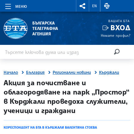
RIGHTMENU.SOCIAL
ВАЛУТНИ КУР
EN
МЕНЮ
ВАШАТА БТА
БЪЛГАРСКА
ВХОД
ТЕЛЕГРАФНА
АГЕНЦИЯ
Нямате профил?
Въведете ключова дума или израз
Търсене
ТЪРСЕН
Начало
България
Регионални новини
Кърджали
site.bta
Акция за почистване и
облагородяване на парк „Простор“
в Кърджали проведоха служители,
ученици и граждани
КОРЕСПОНДЕНТ НА БТА В КЪРДЖАЛИ ВАЛЕНТИНА СТОЕВА