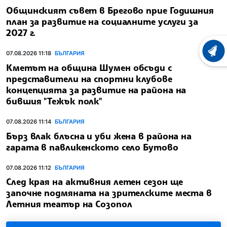
Общинският съвет в Брегово прие Годишния
план за развитие на социалните услуги за
2027 г.
ХРОНО
07.08.2026 11:18
БЪЛГАРИЯ
Кметът на община Шумен обсъди с
представители на спортни клубове
концепцията за развитие на района на
бившия "Тежък полк"
07.08.2026 11:14
БЪЛГАРИЯ
Бърз влак блъсна и уби жена в района на
гарата в павликенското село Бутово
07.08.2026 11:12
БЪЛГАРИЯ
След края на активния летен сезон ще
започне подмяната на зрителските места в
Летния театър на Созопол