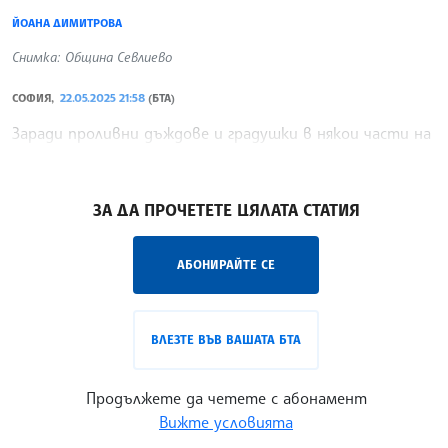
ЙОАНА ДИМИТРОВА
Снимка: Община Севлиево
СОФИЯ,
22.05.2025 21:58
(БТА)
Заради проливни дъждове и градушки в някои части на
страната има населени места без електричество.
/МК/
ЗА ДА ПРОЧЕТЕТЕ ЦЯЛАТА СТАТИЯ
АБОНИРАЙТЕ СЕ
ВЛЕЗТЕ ВЪВ ВАШАТА БТА
Продължете да четете с абонамент
Вижте условията