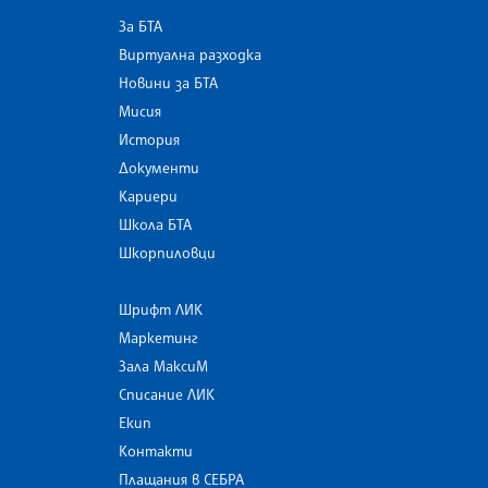
За БТА
Виртуална разходка
Новини за БТА
Мисия
История
Документи
Кариери
Школа БТА
Шкорпиловци
Шрифт ЛИК
Маркетинг
Зала МаксиМ
Списание ЛИК
Екип
Контакти
Плащания в СЕБРА