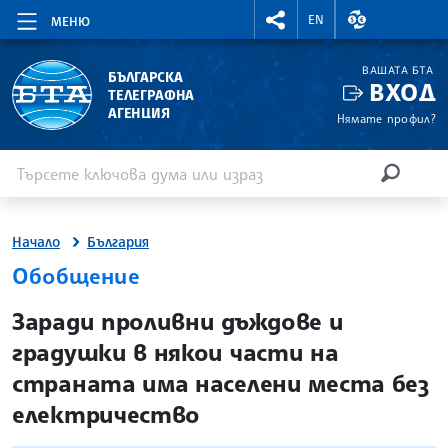
RIGHTMENU.SOCIAL
ВАЛУТНИ КУР
EN
МЕНЮ
ВАШАТА БТА
БЪЛГАРСКА
ВХОД
ТЕЛЕГРАФНА
АГЕНЦИЯ
Нямате профил?
Въведете ключова дума или израз
Търсене
ТЪРСЕН
Начало
България
Обобщение
site.bta
Заради проливни дъждове и
градушки в някои части на
страната има населени места без
електричество