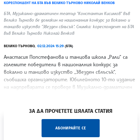
КОРЕСПОНДЕНТ НА БТА ВЪВ ВЕЛИКО ТЪРНОВО НИКОЛАЙ ВЕНКОВ
БТА, Музикално-драматичен театър "Константин Кисимов" във
Велико Търново бе домакин на националния конкурс за вокално и
танцово изкуство "Звезден сблъсък". Снимка: кореспондент на БТА
във Велико Търново Николай Венков
ВЕЛИКО ТЪРНОВО,
02.12.2024 15:29
(БТА)
Анастасия Попстефанова и танцова школа „Рали“ са
големите победители в националния конкурс за
вокално и танцово изкуство „Звезден сблъсък“,
съобщиха организаторите. Юбилейното 10-то издание
на надпреварата се проведе в Музикално-драматичен
театър
/ТС/
ЗА ДА ПРОЧЕТЕТЕ ЦЯЛАТА СТАТИЯ
„Час ЛИК“ на БТА е мястото за срещи отблизо с
АБОНИРАЙТЕ СЕ
лицата на българската култура, наука,
образование и религия. Подкастът може да бъде