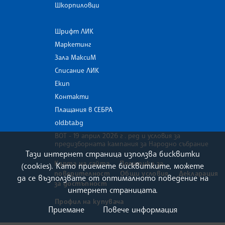
Шкорпиловци
Шрифт ЛИК
Маркетинг
Зала МаксиМ
Списание ЛИК
Екип
Контакти
Плащания в СЕБРА
old.bta.bg
ВОТ - 19 април 2026 г . ред и условия за
предизборната кампания за Народно събрание
Тази интернет страница използва бисквитки
Карта на сайта
Политика за
(cookies). Като приемете бисквитките, можете
поверителност
Общи условия
Декларация
да се възползвате от оптималното поведение на
за достъпност
интернет страницата.
Профил на купувача
Приемане
Повече информация