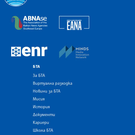
Българска телеграфна агенция
European Alliance of N
The Assocoation of the Balkan News Agencies S
MINDS Media Innovatio
European Newsroom
БТА
За БТА
Виртуална разходка
Новини за БТА
Мисия
История
Документи
Кариери
Школа БТА