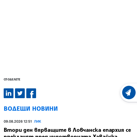
СПОДЕЛЕТЕ
ХРОНО
ВОДЕЩИ НОВИНИ
09.08.2026 12:51
ЛИК
Втори ден вярващите в Ловчанска епархия се
прекланят пред чудотворната Хавайска