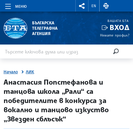
RIGHTMENU.SOCIAL
ВАЛУТНИ КУР
EN
МЕНЮ
ВАШАТА БТА
БЪЛГАРСКА
ВХОД
ТЕЛЕГРАФНА
АГЕНЦИЯ
Нямате профил?
Въведете ключова дума или израз
Търсене
ТЪРСЕН
Начало
ЛИК
site.bta
Анастасия Попстефанова и
танцова школа „Рали“ са
победителите в конкурса за
вокално и танцово изкуство
„Звезден сблъсък“