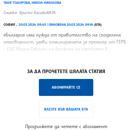
ТАНЯ ТОДОРОВА
,
НИКОЛ НИКОЛОВА
Снимка: Христо Касабов/БТА
СОФИЯ ,
20.03.2024 08:43 | ОБНОВЕНА 20.03.2024 09:16
(БТА)
яБългария има нужда от правителство на споделена
отговорност, заяви номинираната за премиер от ГЕРБ
- СДС Мария Габриел на брифинг на партията в
кулоарите на парламента.
/АБ/
ЗА ДА ПРОЧЕТЕТЕ ЦЯЛАТА СТАТИЯ
АБОНИРАЙТЕ СЕ
ВЛЕЗТЕ ВЪВ ВАШАТА БТА
Продължете да четете с абонамент