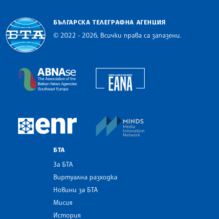
БЪЛГАРСКА ТЕЛЕГРАФНА АГЕНЦИЯ
© 2022 - 2026, Всички права са запазени.
Българска телеграфна агенция
European Alliance of N
The Assocoation of the Balkan News Agencies S
MINDS Media Innovatio
European Newsroom
БТА
За БТА
Виртуална разходка
Новини за БТА
Мисия
История