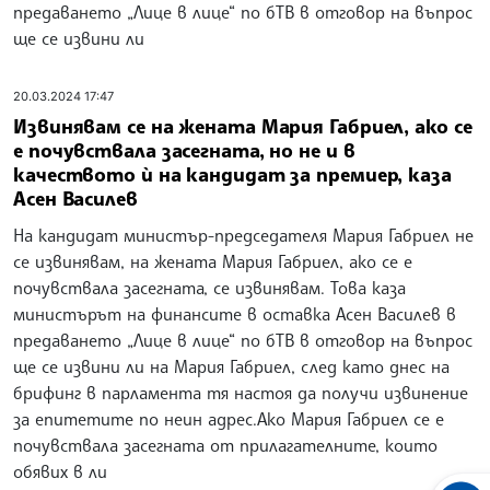
предаването „Лице в лице“ по бТВ в отговор на въпрос
ще се извини ли
20.03.2024 17:47
Извинявам се на жената Мария Габриел, ако се
е почувствала засегната, но не и в
качеството ѝ на кандидат за премиер, каза
Асен Василев
На кандидат министър-председателя Мария Габриел не
се извинявам, на жената Мария Габриел, ако се е
почувствала засегната, се извинявам. Това каза
министърът на финансите в оставка Асен Василев в
предаването „Лице в лице“ по бТВ в отговор на въпрос
ще се извини ли на Мария Габриел, след като днес на
брифинг в парламента тя настоя да получи извинение
за епитетите по неин адрес.Ако Мария Габриел се е
почувствала засегната от прилагателните, които
обявих в ли