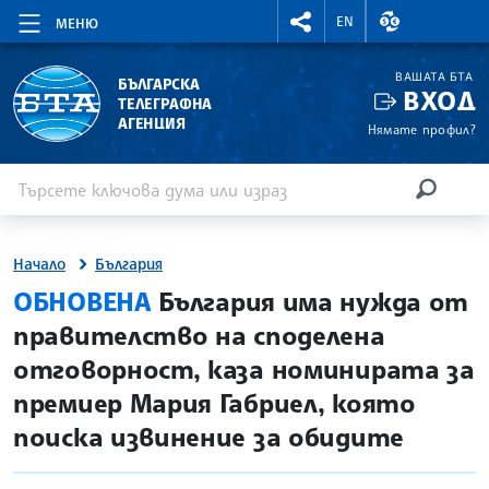
RIGHTMENU.SOCIAL
ВАЛУТНИ КУР
EN
МЕНЮ
ВАШАТА БТА
БЪЛГАРСКА
ВХОД
ТЕЛЕГРАФНА
АГЕНЦИЯ
Нямате профил?
Въведете ключова дума или израз
Търсене
ТЪРСЕН
Начало
България
site.bta
ОБНОВЕНА
България има нужда от
правителство на споделена
отговорност, каза номинирата за
премиер Мария Габриел, която
поиска извинение за обидите