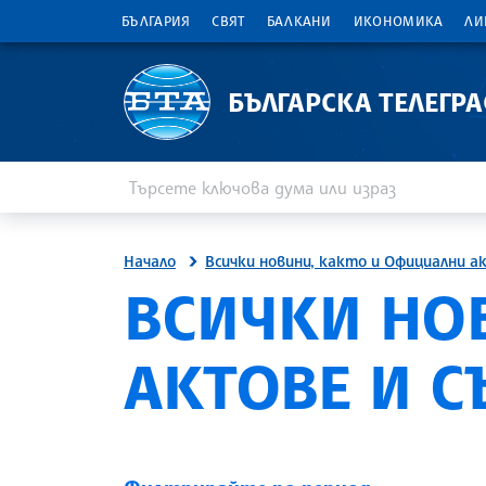
БЪЛГАРИЯ
СВЯТ
БАЛКАНИ
ИКОНОМИКА
ЛИ
БЪЛГАРСКА ТЕЛЕГР
Въведете ключова дума или израз
Търсене
Начало
Всички новини, както и Официални а
ВСИЧКИ НО
АКТОВЕ И 