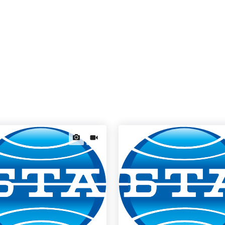
news.images
news.videos