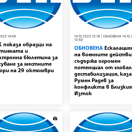
2023 14:09
14.10.2023 12:18 | ОБНОВЕНА 14.10
12:58
 показа образци на
ОБНОВЕНА
Ескалаци
тиената и
на военните действи
ктронна бюлетина за
съдържа огромен
суване за местните
потенциал от глобал
ори на 29 октомври
дестабилизация, каза
Румен Радев за
конфликта в Близки
Изток
news.images