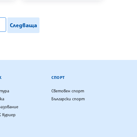
search
Следваща
К
СПОРТ
лтура
Световен спорт
ка
Български спорт
разование
 Куриер