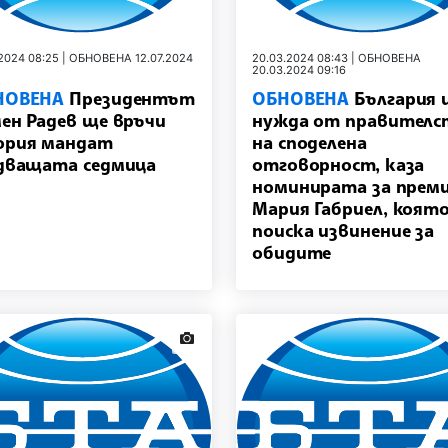
.2024 08:25 | ОБНОВЕНА 12.07.2024
20.03.2024 08:43 | ОБНОВЕНА
20.03.2024 09:16
НОВЕНА
Президентът
ОБНОВЕНА
България 
ен Радев ще връчи
нужда от правителс
ория мандат
на споделена
дващата седмица
отговорност, каза
номинирата за прем
Мария Габриел, коят
поиска извинение за
обидите
news.images