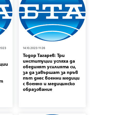
.2023
14.10.2023 11:26
Тодор Тагарев: Три
институции успяха да
уции
обединят усилията си,
за да завършат за пръв
път днес военни медици
ът
с военно и медицинско
образование