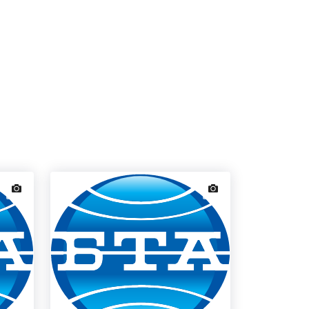
news.images
news.images