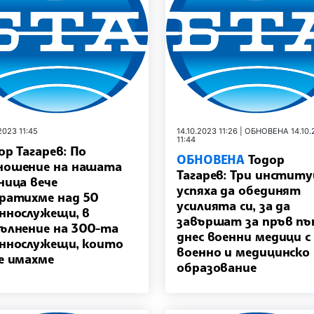
2023 11:45
14.10.2023 11:26 | ОБНОВЕНА 14.10
11:44
ор Тагарев: По
ОБНОВЕНА
Тодор
ошение на нашата
Тагарев: Три инстит
ница вече
успяха да обединят
ратихме над 50
усилията си, за да
ннослужещи, в
завършат за пръв п
ълнение на 300-та
днес военни медици с
ннослужещи, които
военно и медицинско
е имахме
образование