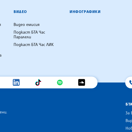
ВИДЕО
ИНФОГРАФИКИ
я
Видео емисия
Подкаст БТА Час
Паралели
Подкаст БТА Час ЛИК
а
БТ
ени.
За 
Вир
Нов