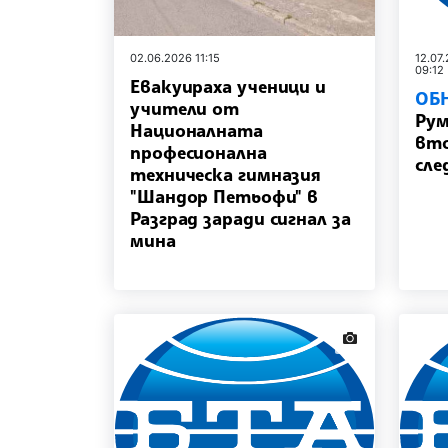
02.06.2026 11:15
12.07
09:12
Евакуираха ученици и
ОБ
учители от
Рум
Националната
вт
професионална
сле
техническа гимназия
"Шандор Петьофи" в
Разград заради сигнал за
мина
news.images