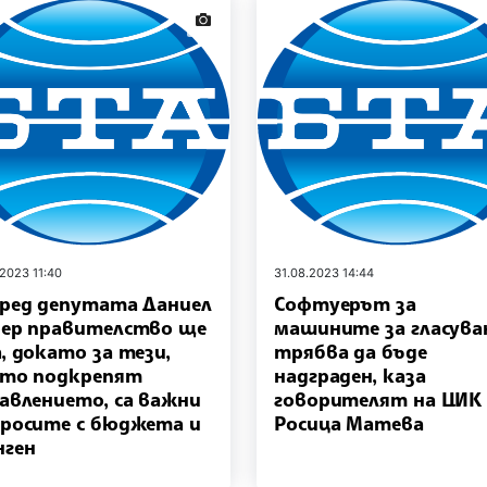
news.images
.2023 11:40
31.08.2023 14:44
ред депутата Даниел
Софтуерът за
ер правителство ще
машините за гласува
, докато за тези,
трябва да бъде
то подкрепят
надграден, каза
авлението, са важни
говорителят на ЦИК
росите с бюджета и
Росица Матева
ген