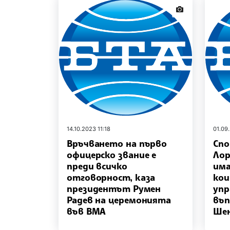
news.images
14.10.2023 11:18
01.09
Връчването на първо
Спо
офицерско звание е
Лор
преди всичко
има
отговорност, каза
кои
президентът Румен
упр
Радев на церемонията
въп
във ВМА
Шен