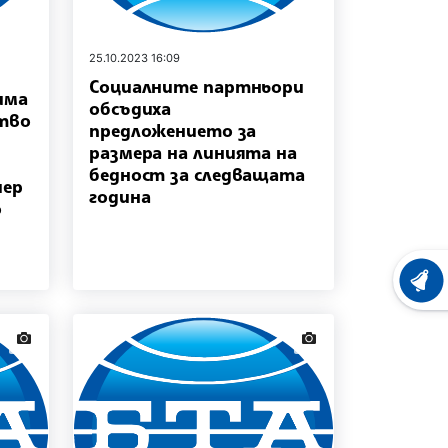
25.10.2023 16:09
Социалните партньори
има
обсъдиха
тво
предложението за
размера на линията на
бедност за следващата
иер
година
о
ХРОНО
news.images
news.images