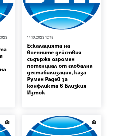
.2023
14.10.2023 12:18
Ескалацията на
ята
военните действия
я
съдържа огромен
потенциал от глобална
на
дестабилизация, каза
Румен Радев за
конфликта в Близкия
я
Изток
news.images
news.images