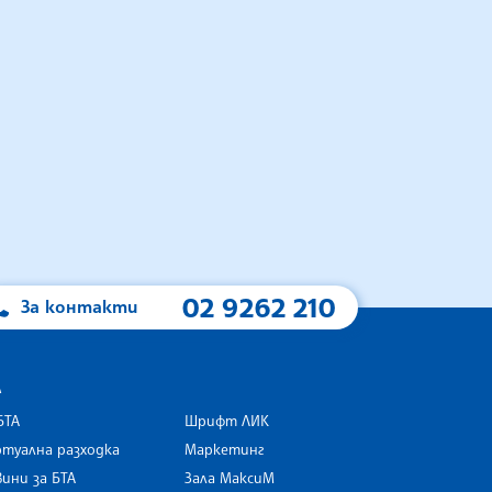
02 9262 210
За контакти
А
БТА
Шрифт ЛИК
туална разходка
Маркетинг
ини за БТА
Зала МаксиМ