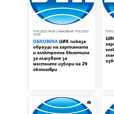
17.10.2023 14:09 | ОБНОВЕНА 17.10.2023
17.10.
15:00
ЦИК
ОБНОВЕНА
ЦИК показа
хар
образци на хартиената
еле
и електронна бюлетина
гла
за гласуване за
изб
местните избори на 29
октомври
news.images