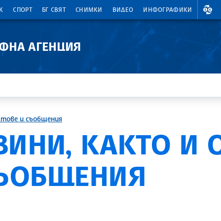
ВАЛ
К
СПОРТ
БГ СВЯТ
СНИМКИ
ВИДЕО
ИНФОГРАФИКИ
АФНА АГЕНЦИЯ
ктове и съобщения
ВИНИ, КАКТО И
СЪОБЩЕНИЯ