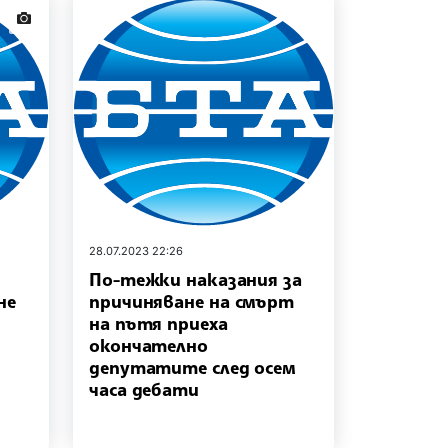
news.images
28.07.2023 22:26
По-тежки наказания за
не
причиняване на смърт
на пътя приеха
окончателно
депутатите след осем
часа дебати