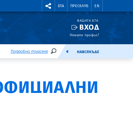
УТНИ КУРСОВЕ
RIGHTMENU.SOCIAL
БТА
ПРЕСКЛУБ
EN
ВАШАТА БТА
ВХОД
Нямате профил?
Подробно търсене
НАВСЯКЪДЕ
ТЪРСЕНЕ
ЕМИСИЯ
 ОФИЦИАЛНИ