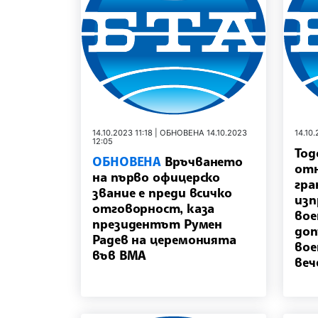
14.10.2023 11:18 | ОБНОВЕНА 14.10.2023
14.10.
12:05
Тод
ОБНОВЕНА
Връчването
отн
на първо офицерско
гра
звание е преди всичко
изп
отговорност, каза
вое
президентът Румен
доп
Радев на церемонията
вое
във ВМА
веч