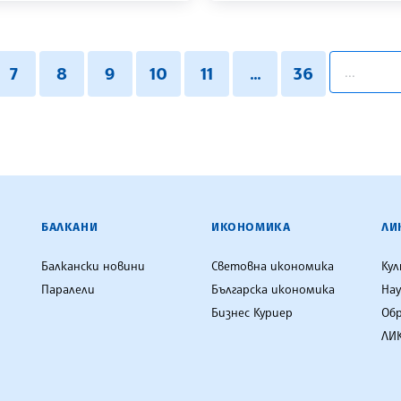
pagination.
7
8
9
10
11
...
36
ЕНЦИЯ
БАЛКАНИ
ИКОНОМИКА
ЛИ
Балкански новини
Световна икономика
Ку
Паралели
Българска икономика
Нау
Бизнес Куриер
Об
ЛИК