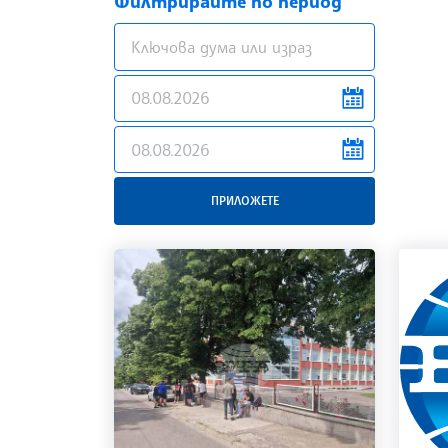
Филтрирайте по период
news.filter.from
news.filter.to
ПРИЛОЖЕТЕ