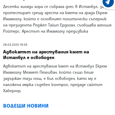
ХРОНО
Десетки хиляди хора се събраха днес в Истанбул, за да
протестират срещу ареста на кмета на града Екрем
Имамоглу, който е основният политически съперник
на президента Реджеп Тайип Ердоган, съобщава агенция
Ройтерс. Арестът на Имамоглу предизвика
28.03.2025 19:29
Адвокатът на арестувания кмет на
Истанбул е освободен
Адвокатът на арестувания кмет на Истанбул Екрем
Имамоглу Мехмет Пехливан, който също беше
задържан тази нощ, е бил освободен, като му е
наложена мярка съдебен контрол, предаде сайтът
Хаберлер.
ВОДЕЩИ НОВИНИ