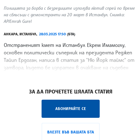
Полицията за борба с безредиците използва лютив спрей по време
на сблъсъци с демонстранти на 20 март в Истанбул. Снимка:
AP/Emrah Gurel
АНКАРА, ИСТАНБУЛ,
28.03.2025 17:50
(БТА)
Отстраненият кмет на Истанбул Екрем Имамоглу,
основен политически съперник на президента Реджеп
Тайип Ердоган, написа в статия за "Ню Йорк таймс" от
затвора, където бе изпратен в очакване на съдебен
процес по обвинения в корупция, че е бил
/ВН/
ЗА ДА ПРОЧЕТЕТЕ ЦЯЛАТА СТАТИЯ
АБОНИРАЙТЕ СЕ
ВЛЕЗТЕ ВЪВ ВАШАТА БТА