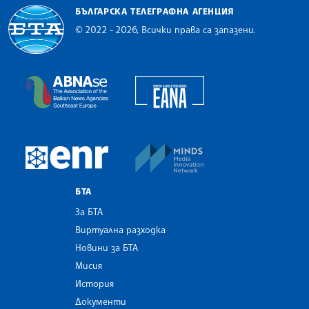
БЪЛГАРСКА ТЕЛЕГРАФНА АГЕНЦИЯ
© 2022 - 2026, Всички права са запазени.
Българска телеграфна агенция
European Alliance of N
The Assocoation of the Balkan News Agencies S
MINDS Media Innovatio
European Newsroom
БТА
За БТА
Виртуална разходка
Новини за БТА
Мисия
История
Документи