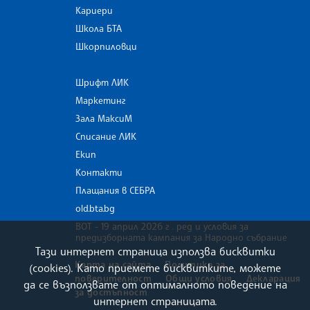
Кариери
Школа БТА
Шкорпиловци
Шрифт ЛИК
Маркетинг
Зала МаксиМ
Списание ЛИК
Екип
Контакти
Плащания в СЕБРА
old.bta.bg
ВОТ - 19 април 2026 г . ред и условия за
предизборната кампания за Народно събрание
Тази интернет страница използва бисквитки
Карта на сайта
Политика за
(cookies). Като приемете бисквитките, можете
поверителност
Общи условия
Декларация
да се възползвате от оптималното поведение на
за достъпност
интернет страницата.