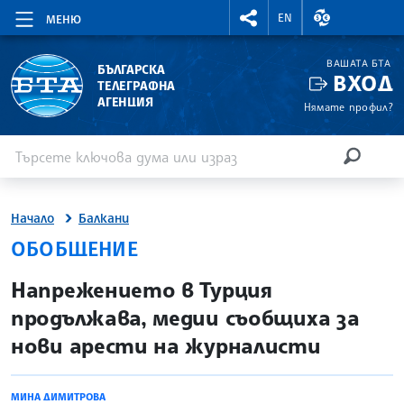
RIGHTMENU.SOCIAL
ВАЛУТНИ КУР
EN
МЕНЮ
ВАШАТА БТА
БЪЛГАРСКА
ВХОД
ТЕЛЕГРАФНА
АГЕНЦИЯ
Нямате профил?
Въведете ключова дума или израз
Търсене
ТЪРСЕН
Начало
Балкани
ОБОБЩЕНИЕ
site.bta
Напрежението в Турция
продължава, медии съобщиха за
нови арести на журналисти
МИНА ДИМИТРОВА