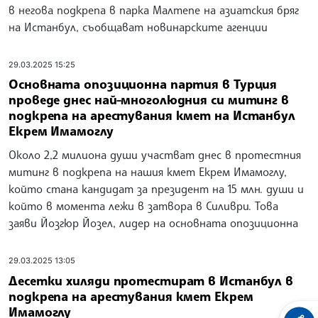
в негова подкрепа в парка Малтепе на азиатския бряг
на Истанбул, съобщават новинарските агенции
29.03.2025 15:25
Основната опозиционна партия в Турция
проведе днес най-многолюдния си митинг в
подкрепа на арестувания кмет на Истанбул
Екрем Имамоглу
Около 2,2 милиона души участват днес в протестния
митинг в подкрепа на нашия кмет Екрем Имамоглу,
който стана кандидат за президент на 15 млн. души и
който в момента лежи в затвора в Силиври. Това
заяви Йозгюр Йозел, лидер на основната опозиционна
29.03.2025 13:05
Десетки хиляди протестират в Истанбул в
подкрепа на арестувания кмет Екрем
Имамоглу