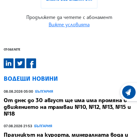
Продължете да четете с абонамент
Вижте условията
СПОДЕЛЕТЕ
ВОДЕЩИ НОВИНИ
08.08.2026 05:00
БЪЛГАРИЯ
ХРОНО
От днес до 30 август ще има има промяна в
движението на трамваи №10, №12, №13, №15 и
№18
07.08.2026 21:53
БЪЛГАРИЯ
Празникът на курорта, минералната вода и