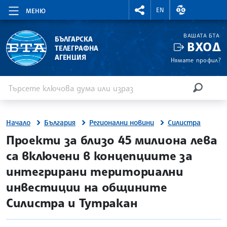
RIGHTMENU.SOCIAL
ВАЛУТНИ КУР
EN
МЕНЮ
ВАШАТА БТА
БЪЛГАРСКА
ВХОД
ТЕЛЕГРАФНА
АГЕНЦИЯ
Нямате профил?
Въведете ключова дума или израз
Търсене
ТЪРСЕН
Начало
България
Регионални новини
Силистра
site.bta
Проекти за близо 45 милиона лева
са включени в концепциите за
интегрирани териториални
инвестиции на общините
Силистра и Тутракан