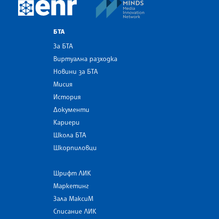
MINDS Media Innovatio
European Newsroom
БТА
За БТА
Виртуална разходка
Новини за БТА
Мисия
История
Документи
Кариери
Школа БТА
Шкорпиловци
Шрифт ЛИК
Маркетинг
Зала МаксиМ
Списание ЛИК