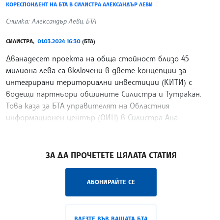
КОРЕСПОНДЕНТ НА БТА В СИЛИСТРА АЛЕКСАНДЪР ЛЕВИ
Снимка: Александър Леви, БТА
СИЛИСТРА,
01.03.2024 16:30
(БТА)
Дванадесет проекта на обща стойност близо 45
милиона лева са включени в двете концепции за
интегрирани териториални инвестиции (КИТИ) с
водещи партньори общините Силистра и Тутракан.
Това каза за БТА управителят на Областния
информационен център (ОИЦ) в Силистра Ана
Караджова.
/МК/
ЗА ДА ПРОЧЕТЕТЕ ЦЯЛАТА СТАТИЯ
АБОНИРАЙТЕ СЕ
ВЛЕЗТЕ ВЪВ ВАШАТА БТА