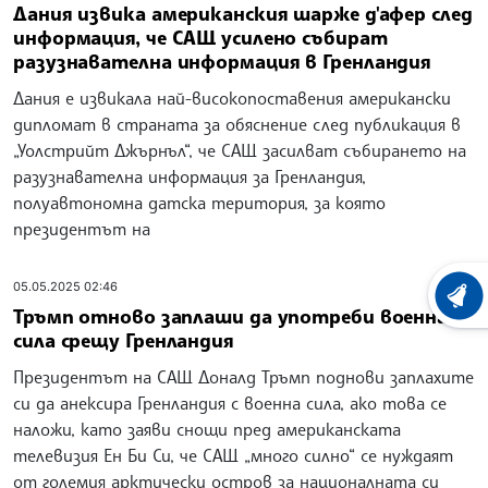
Дания извика американския шарже д'афер след
информация, че САЩ усилено събират
разузнавателна информация в Гренландия
Дания е извикала най-високопоставения американски
дипломат в страната за обяснение след публикация в
„Уолстрийт Джърнъл“, че САЩ засилват събирането на
разузнавателна информация за Гренландия,
полуавтономна датска територия, за която
президентът на
05.05.2025 02:46
ХРОНО
Тръмп отново заплаши да употреби военна
сила срещу Гренландия
Президентът на САЩ Доналд Тръмп поднови заплахите
си да анексира Гренландия с военна сила, ако това се
наложи, като заяви снощи пред американската
телевизия Ен Би Си, че САЩ „много силно“ се нуждаят
от големия арктически остров за националната си