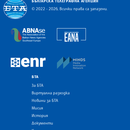
БЪЛГАРСКА ТЕЛЕГРАФНА АГЕНЦИЯ
© 2022 - 2026, Всички права са запазени.
Българска телеграфна агенция
European Alliance of N
The Assocoation of the Balkan News Agencies S
MINDS Media Innovatio
European Newsroom
БТА
За БТА
Виртуална разходка
Новини за БТА
Мисия
История
Документи