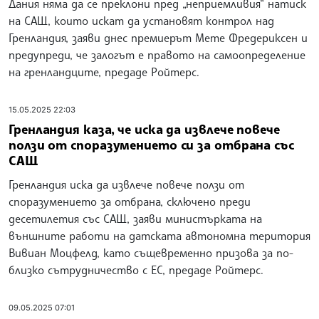
Дания няма да се преклони пред „неприемливия“ натиск
на САЩ, които искат да установят контрол над
Гренландия, заяви днес премиерът Мете Фредериксен и
предупреди, че залогът е правото на самоопределение
на гренландците, предаде Ройтерс.
15.05.2025 22:03
Гренландия каза, че иска да извлече повече
ползи от споразумението си за отбрана със
САЩ
Гренландия иска да извлече повече ползи от
споразумението за отбрана, сключено преди
десетилетия със САЩ, заяви министърката на
външните работи на датската автономна територия
Вивиан Моцфелд, като същевременно призова за по-
близко сътрудничество с ЕС, предаде Ройтерс.
09.05.2025 07:01