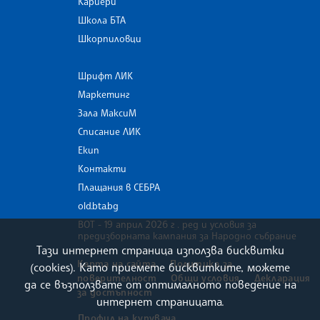
Кариери
Школа БТА
Шкорпиловци
Шрифт ЛИК
Маркетинг
Зала МаксиМ
Списание ЛИК
Екип
Контакти
Плащания в СЕБРА
old.bta.bg
ВОТ - 19 април 2026 г . ред и условия за
предизборната кампания за Народно събрание
Тази интернет страница използва бисквитки
Карта на сайта
Политика за
(cookies). Като приемете бисквитките, можете
поверителност
Общи условия
Декларация
да се възползвате от оптималното поведение на
за достъпност
интернет страницата.
Профил на купувача