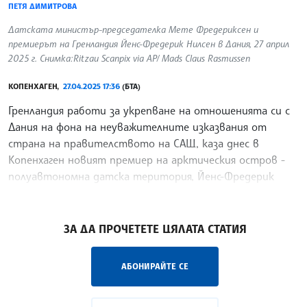
ПЕТЯ ДИМИТРОВА
Датската министър-председателка Мете Фредериксен и
премиерът на Гренландия Йенс-Фредерик Нилсен в Дания, 27 април
2025 г. Снимка:Ritzau Scanpix via AP/ Mads Claus Rasmussen
КОПЕНХАГЕН,
27.04.2025 17:36
(БТА)
Гренландия работи за укрепване на отношенията си с
Дания на фона на неуважителните изказвания от
страна на правителството на САЩ, каза днес в
Копенхаген новият премиер на арктическия остров -
полуавтономна датска територия, Йенс-Фредерик
Нилсен, цитиран от Ройтерс.
/ИТ/
ЗА ДА ПРОЧЕТЕТЕ ЦЯЛАТА СТАТИЯ
АБОНИРАЙТЕ СЕ