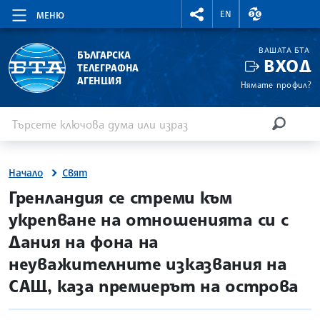
RIGHTMENU.SOCIAL
ВАЛУТНИ КУР
EN
МЕНЮ
ВАШАТА БТА
БЪЛГАРСКА
ВХОД
ТЕЛЕГРАФНА
АГЕНЦИЯ
Нямате профил?
Въведете ключова дума или израз
Търсене
ТЪРСЕН
Начало
Свят
site.bta
Гренландия се стреми към
укрепване на отношенията си с
Дания на фона на
неуважителните изказвания на
САЩ, каза премиерът на острова