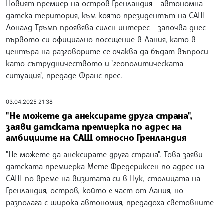
Новият премиер на остров Гренландия - автономна
датска територия, към която президентът на САЩ
Доналд Тръмп проявява силен интерес - започва днес
първото си официално посещение в Дания, като в
центъра на разговорите се очаква да бъдат въпроси
като сътрудничеството и "геополитическата
ситуация", предаде Франс прес.
03.04.2025 21:38
"Не можете да анексирате друга страна",
заяви датската премиерка по адрес на
амбициите на САЩ относно Гренландия
"Не можете да анексирате друга страна". Това заяви
датската премиерка Мете Фредериксен по адрес на
САЩ по време на визитата си в Нук, столицата на
Гренландия, остров, който е част от Дания, но
разполага с широка автономия, предадоха световните