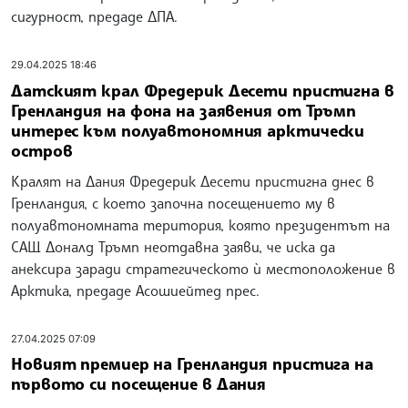
сигурност, предаде ДПА.
29.04.2025 18:46
Датският крал Фредерик Десети пристигна в
Гренландия на фона на заявения от Тръмп
интерес към полуавтономния арктически
остров
Кралят на Дания Фредерик Десети пристигна днес в
Гренландия, с което започна посещението му в
полуавтономната територия, която президентът на
САЩ Доналд Тръмп неотдавна заяви, че иска да
анексира заради стратегическото ѝ местоположение в
Арктика, предаде Асошиейтед прес.
27.04.2025 07:09
Новият премиер на Гренландия пристига на
първото си посещение в Дания