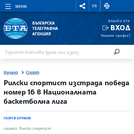
RIGHTMENU.SOCIAL
ВАЛУТНИ КУР
EN
МЕНЮ
ВАШАТА БТА
БЪЛГАРСКА
ВХОД
ТЕЛЕГРАФНА
АГЕНЦИЯ
Нямате профил?
Въведете ключова дума или израз
Търсене
ТЪРСЕН
Начало
Спорт
site.bta
Рилски спортист изстрада победа
номер 16 в Националната
баскетболна лига
ГЕОРГИ КРУМОВ
снимка: Рилски спортист