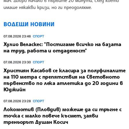
мач. Добро начало в първите 20 минути, след което
имаше някакви кризи, но ги преодоляхме.
ВОДЕЩИ НОВИНИ
07.08.2026 23:46
СПОРТ
Хулио Веласкес: "Постигаме всичко на базата
на труд, работа и отдаденост"
07.08.2026 23:30
СПОРТ
Християн Касабов се класира за полуфиналите
на 110 метра с препятствия на Световното
първенство по лека атлетика до 20 години в
Юджийн
07.08.2026 23:28
СПОРТ
Локомотив (Пловдив) можеше да си тръгне с
точка с малко повече късмет, заяви
треньорът Душан Косич