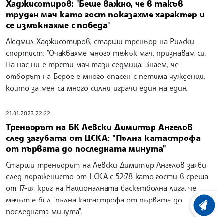
Хаджисотиров: "Беше важно, че в такъв
труден мач като гост показахме характер и
се измъкнахме с победа"
Людмил Хаджисотиров, старши треньор на Рилски
спортист: "Очаквахме много тежък мач, признавам си.
На нас ни е трети мач тази седмица. Знаем, че
отборът на Берое е много опасен с петима чужденци,
които за мен са много силни играчи един на един.
21.01.2023 22:22
Треньорът на БК Левски Димитър Ангелов
след загубата от ЦСКА: "Пълна катастрофа
от първата до последната минута"
Старши треньорът на Левски Димитър Ангелов заяви
след поражението от ЦСКА с 52:78 като гости в среща
от 17-ия кръг на Националната баскетболна лига, че
мачът е бил "пълна катастрофа от първата до
ХРОНО
последната минута".