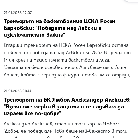
21.01.2023 22:07
Треньорът на баскетболния ЦСКА Росен
Барчовски: "Победата над Левски е
изключително важна"
Старши треньорът на ЦСКА Росен Барчовски остана
доволен от победата над Левски със 78:52 в среща от
17-ия кръг на Националната баскетболна лига.
"Защитата беше основно нещо. Липсваше им и Алън
Арнет, който е сериозна фигура и това им се отрази,
21.01.2023 21:44
Треньорът на БК Ямбол Александър Алексиев:
"Взели сме мерки в защита и се надявам да
играем все по-добре"
Александър Алексиев, старши треньор на Ямбол:
"Добре, че победихме. Това беше най-важното в този