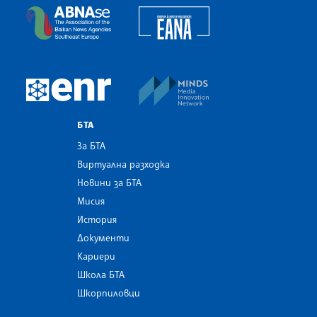
European Alliance of N
The Assocoation of the Balkan News Agencies S
MINDS Media Innovatio
European Newsroom
БТА
За БТА
Виртуална разходка
Новини за БТА
Мисия
История
Документи
Кариери
Школа БТА
Шкорпиловци