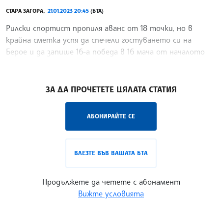
СТАРА ЗАГОРА,
21.01.2023 20:45
(БТА)
Рилски спортист пропиля аванс от 18 точки, но в
крайна сметка успя да спечели гостуването си на
Берое и да запише 16-а победа в 16 мача от началото
на сезона в Националната баскетболна лига за мъже
/ГК/
ЗА ДА ПРОЧЕТЕТЕ ЦЯЛАТА СТАТИЯ
АБОНИРАЙТЕ СЕ
ВЛЕЗТЕ ВЪВ ВАШАТА БТА
Продължете да четете с абонамент
Вижте условията