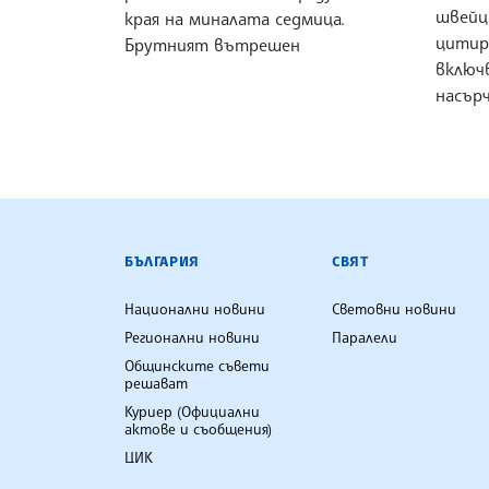
швейц
края на миналата седмица.
цитир
Брутният вътрешен
включ
насър
БЪЛГАРСКА ТЕЛЕГРАФНА АГ
БЪЛГАРИЯ
СВЯТ
Национални новини
Световни новини
Регионални новини
Паралели
Общинските съвети
решават
Куриер (Официални
актове и съобщения)
ЦИК