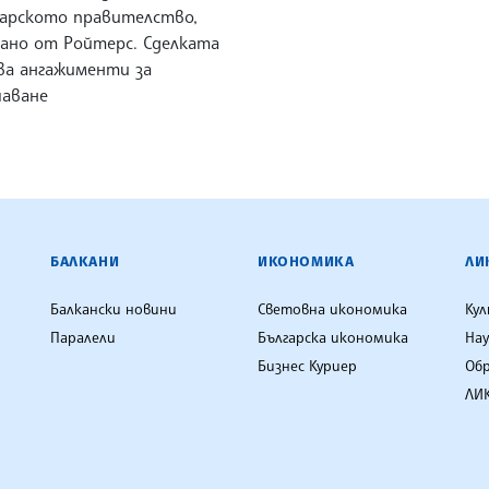
арското правителство,
ано от Ройтерс. Сделката
ва ангажименти за
чаване
ЕНЦИЯ
БАЛКАНИ
ИКОНОМИКА
ЛИ
Балкански новини
Световна икономика
Ку
Паралели
Българска икономика
Нау
Бизнес Куриер
Об
ЛИК