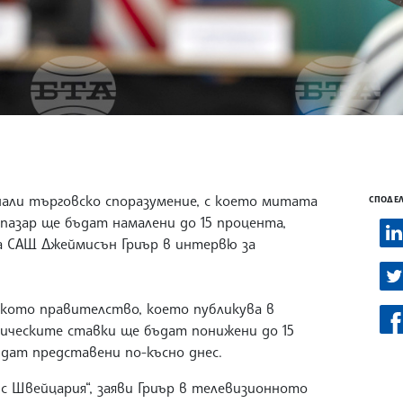
али търговско споразумение, с което митата
СПОДЕЛ
 пазар ще бъдат намалени до 15 процента,
а САЩ Джеймисън Гриър в интервю за
кото правителство, което публикува в
ническите ставки ще бъдат понижени до 15
дат представени по-късно днес.
с Швейцария“, заяви Гриър в телевизионното