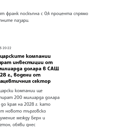
т франк поскъпна с 0,4 процента спрямо
тните пазари.
25 20:22
царските компании
ират инвестиции от
милиарда долара в САЩ
28 г., водени от
ацевтичния сектор
арски компании ще
тират 200 милиарда долара
до края на 2028 г. като
от новото търговско
зумение между Берн и
гтон, обяви днес