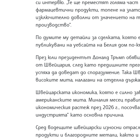
си интервю. „Те ще преместят голяма част
фармацевтични продукти, топене на злато,
изключително доволни от значението на т
производство“.
По думите му детайли за сделката, която 
публикувани на уебсайта на Белия дом по-к
През юли президентът Доналд Тръмп обяви
от Швейцария, след като предишните пре
успяха да доведат до споразумение. Така Ш
високите мита, налагани на отделна държ
Швейцарската икономика, която е силно зав
американските мита. Миналия месец прави
икономическия растеж през 2026 г., посоч
индустрията“ като основна причина.
Сред водещите швейцарски износни отрас
продукти и благородните метали, както и