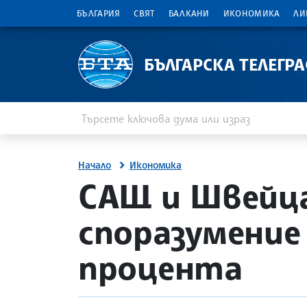
БЪЛГАРИЯ
СВЯТ
БАЛКАНИ
ИКОНОМИКА
ЛИ
БЪЛГАРСКА ТЕЛЕГР
Въведете ключова дума или израз
Търсене
Начало
Икономика
site.bta
САЩ и Швейца
споразумение
процента