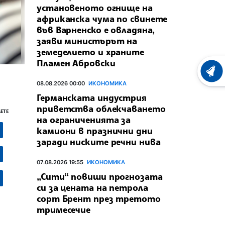
установеното огнище на
африканска чума по свинете
във Варненско е овладяна,
заяви министърът на
земеделието и храните
Пламен Абровски
ХРОНО
08.08.2026 00:00
ИКОНОМИКА
Германската индустрия
приветства облекчаването
ЕТЕ
на ограниченията за
камиони в празнични дни
заради ниските речни нива
07.08.2026 19:55
ИКОНОМИКА
„Сити“ повиши прогнозата
си за цената на петрола
сорт Брент през третото
тримесечие