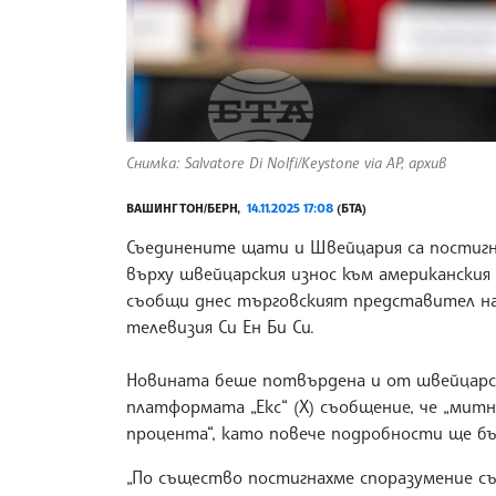
Снимка: Salvatore Di Nolfi/Keystone via AP, архив
ВАШИНГТОН/БЕРН,
14.11.2025 17:08
(БТА)
Съединените щати и Швейцария са постигн
върху швейцарския износ към американския
съобщи днес търговският представител н
телевизия Си Ен Би Си.
Новината беше потвърдена и от швейцарс
платформата „Екс“ (X) съобщение, че „мит
процента“, като повече подробности ще бъ
„По същество постигнахме споразумение съ