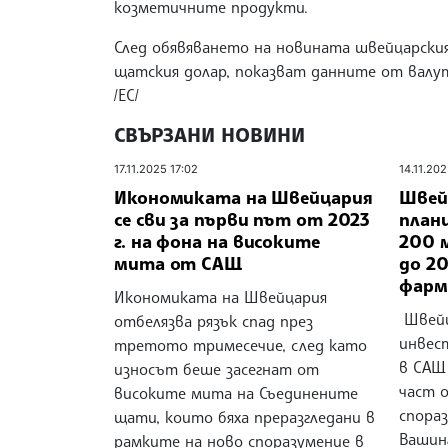
козметичните продукти.
След обявяването на новината швейцарския
щатския долар, показват данните от валу
/ЕС/
СВЪРЗАНИ НОВИНИ
17.11.2025 17:02
14.11.20
Икономиката на Швейцария
Швей
се сви за първи път от 2023
план
г. на фона на високите
200 
мита от САЩ
до 20
фарм
Икономиката на Швейцария
Швейц
отбелязва рязък спад през
инвес
третото тримесечие, след като
в САЩ 
износът беше засегнат от
част 
високите мита на Съединените
спора
щати, които бяха преразгледани в
Вашин
рамките на ново споразумение в