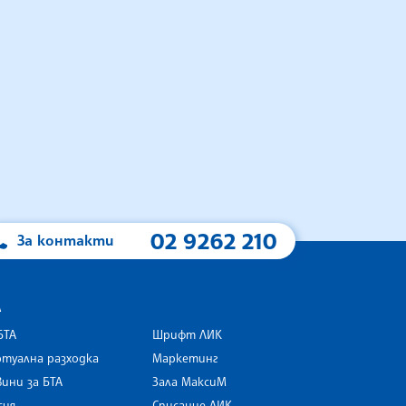
02 9262 210
За контакти
А
БТА
Шрифт ЛИК
туална разходка
Маркетинг
ини за БТА
Зала МаксиМ
rk
сия
Списание ЛИК