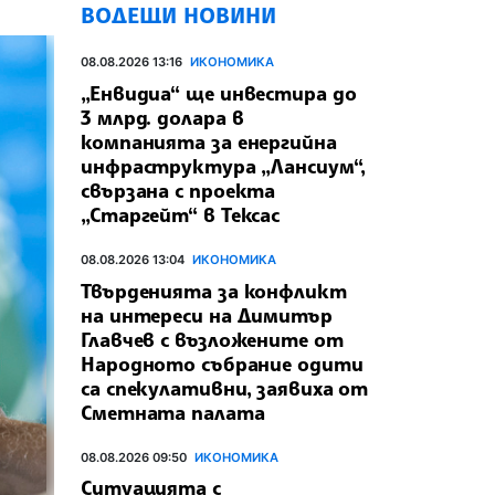
ВОДЕЩИ НОВИНИ
08.08.2026 13:16
ИКОНОМИКА
„Енвидиа“ ще инвестира до
3 млрд. долара в
компанията за енергийна
инфраструктура „Лансиум“,
свързана с проекта
„Старгейт“ в Тексас
08.08.2026 13:04
ИКОНОМИКА
Твърденията за конфликт
на интереси на Димитър
Главчев с възложените от
Народното събрание одити
са спекулативни, заявиха от
Сметната палата
08.08.2026 09:50
ИКОНОМИКА
Ситуацията с