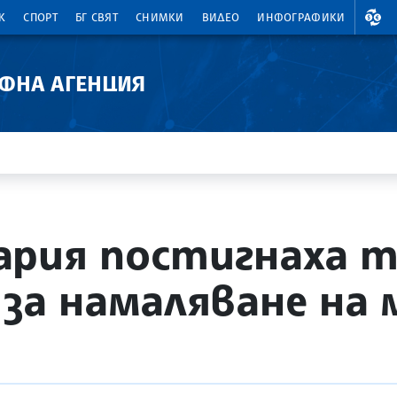
ВАЛ
К
СПОРТ
БГ СВЯТ
СНИМКИ
ВИДЕО
ИНФОГРАФИКИ
АФНА АГЕНЦИЯ
рия постигнаха т
 за намаляване на