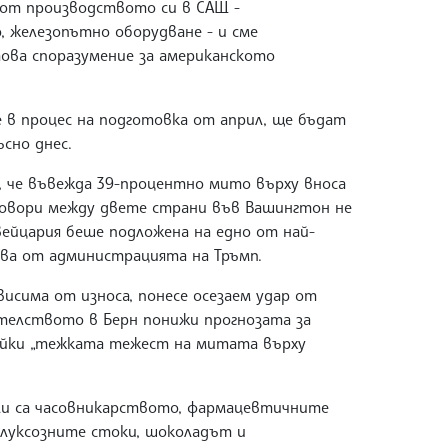
 от производството си в САЩ -
 железопътно оборудване - и сме
ова споразумение за американското
е в процес на подготовка от април, ще бъдат
ъсно днес.
, че въвежда 39-процентно мито върху вноса
говори между двете страни във Вашингтон не
вейцария беше подложена на едно от най-
ава от администрацията на Тръмп.
исима от износа, понесе осезаем удар от
телството в Берн понижи прогнозата за
вайки „тежката тежест на митата върху
ли са часовникарството, фармацевтичните
 луксозните стоки, шоколадът и