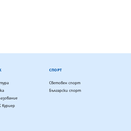
К
СПОРТ
лтура
Световен спорт
ка
Български спорт
разование
 Куриер