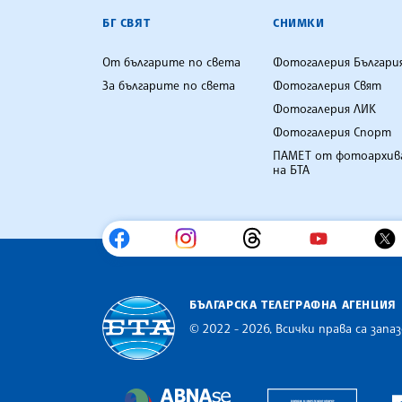
БГ СВЯТ
СНИМКИ
От българите по света
Фотогалерия Българи
За българите по света
Фотогалерия Свят
Фотогалерия ЛИК
Фотогалерия Спорт
ПАМЕТ от фотоархив
на БТА
БЪЛГАРСКА ТЕЛЕГРАФНА АГЕНЦИЯ
© 2022 - 2026, Всички права са запаз
Българска телеграфна агенция
Europe
The Assocoation of the Balkan