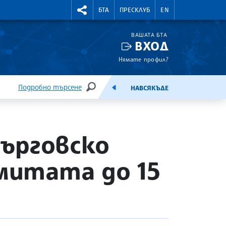
УТНИ КУРСОВЕ
RIGHTMENU.SOCIAL
БТА
ПРЕСКЛУБ
EN
ВАШАТА БТА
ВХОД
Нямате профил?
Подробно търсене
НАВСЯКЪДЕ
ТЪРСЕНЕ
ЕМИСИЯ
ърговско
 митата до 15