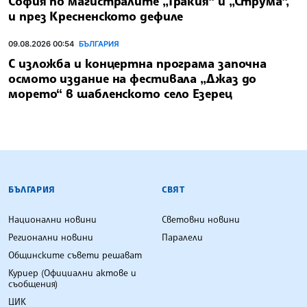
София по магистралите „Тракия“ и „Струма“,
и през Кресненското дефиле
09.08.2026 00:54
БЪЛГАРИЯ
С изложба и концертна програма започна
осмото издание на фестивала „Джаз до
морето“ в шабленското село Езерец
БЪЛГАРСКА ТЕЛЕГРАФНА АГЕНЦИЯ
БЪЛГАРИЯ
СВЯТ
Национални новини
Световни новини
Регионални новини
Паралели
Общинските съвети решават
Куриер (Официални актове и
съобщения)
ЦИК