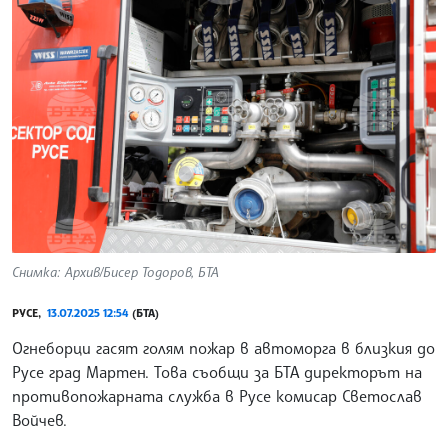
Снимка: Архив/Бисер Тодоров, БТА
РУСЕ,
13.07.2025 12:54
(БТА)
Огнеборци гасят голям пожар в автоморга в близкия до
Русе град Мартен. Това съобщи за БТА директорът на
противопожарната служба в Русе комисар Светослав
Войчев.