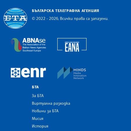
БЪЛГАРСКА ТЕЛЕГРАФНА АГЕНЦИЯ
© 2022 - 2026, Всички права са запазени.
Българска телеграфна агенция
European Alliance of N
The Assocoation of the Balkan News Agencies S
MINDS Media Innovatio
European Newsroom
БТА
За БТА
Виртуална разходка
Новини за БТА
Мисия
История