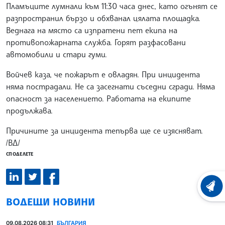
Пламъците лумнали към 11:30 часа днес, като огънят се
разпространил бързо и обхванал цялата площадка.
Веднага на място са изпратени пет екипа на
противопожарната служба. Горят разфасовани
автомобили и стари гуми.
Войчев каза, че пожарът е овладян. При инцидента
няма пострадали. Не са засегнати съседни сгради. Няма
опасност за населението. Работата на екипите
продължава.
Причините за инцидента тепърва ще се изясняват.
/ВД/
СПОДЕЛЕТЕ
ХРОНО
ВОДЕЩИ НОВИНИ
09.08.2026 08:31
БЪЛГАРИЯ