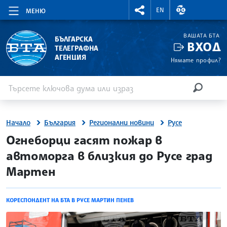
RIGHTMENU.SOCIAL
ВАЛУТНИ КУР
EN
МЕНЮ
ВАШАТА БТА
БЪЛГАРСКА
ВХОД
ТЕЛЕГРАФНА
АГЕНЦИЯ
Нямате профил?
Въведете ключова дума или израз
Търсене
ТЪРСЕН
Начало
България
Регионални новини
Русе
site.bta
Огнеборци гасят пожар в
автоморга в близкия до Русе град
Мартен
КОРЕСПОНДЕНТ НА БТА В РУСЕ МАРТИН ПЕНЕВ