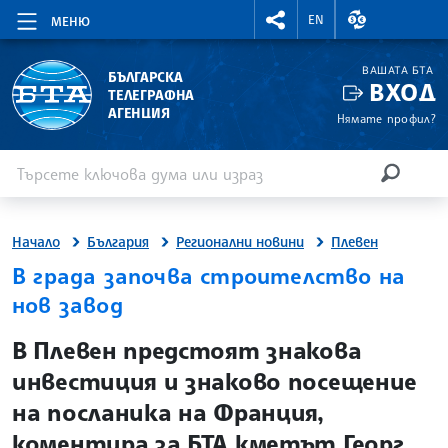
RIGHTMENU.SOCIAL
ВАЛУТНИ КУР
EN
МЕНЮ
ВАШАТА БТА
БЪЛГАРСКА
ВХОД
ТЕЛЕГРАФНА
АГЕНЦИЯ
Нямате профил?
Въведете ключова дума или израз
Търсене
ТЪРСЕН
Начало
България
Регионални новини
Плевен
В града започва строителство на
нов завод
site.bta
В Плевен предстоят знакова
инвестиция и знаково посещение
на посланика на Франция,
коментира за БТА кметът Георг