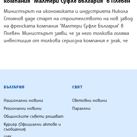
компания "Малтери Суфле България" в Плевен
Министърът на икономиката и индустрията Никола
Стоянов даде старт на строителството на нов завод
на френската компания "Малтери Суфле България" в
Плевен. Министърът заяви, че за него толкова голяма
инвестиция от толкова сериозна компания е знак, че
БЪЛГАРСКА ТЕЛЕГРАФНА АГЕНЦИЯ
БЪЛГАРИЯ
СВЯТ
Национални новини
Световни новини
Регионални новини
Паралели
Общинските съвети решават
Куриер (Официални актове и
съобщения)
ЦИК