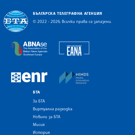
БЪЛГАРСКА ТЕЛЕГРАФНА АГЕНЦИЯ
© 2022 - 2026, Всички права са запазени.
Българска телеграфна агенция
European Alliance of N
The Assocoation of the Balkan News Agencies S
MINDS Media Innovatio
European Newsroom
БТА
За БТА
Виртуална разходка
Новини за БТА
Мисия
История