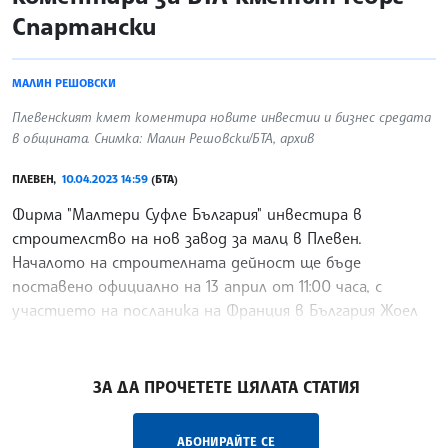
Спартански
МАЛИН РЕШОВСКИ
Плевенският кмет коментира новите инвестии и бизнес средата
в общината. Снимка: Малин Решовски/БТА, архив
ПЛЕВЕН,
10.04.2023 14:59
(БТА)
Фирма "Малтери Суфле България" инвестира в
строителство на нов завод за малц в Плевен.
Началото на строителната дейност ще бъде
поставено официално на 13 април от 11:00 часа, с
участието на посланика на Франция в България Жоел
Мейер, съобщиха за БТА
/ВЙ/
ЗА ДА ПРОЧЕТЕТЕ ЦЯЛАТА СТАТИЯ
АБОНИРАЙТЕ СЕ