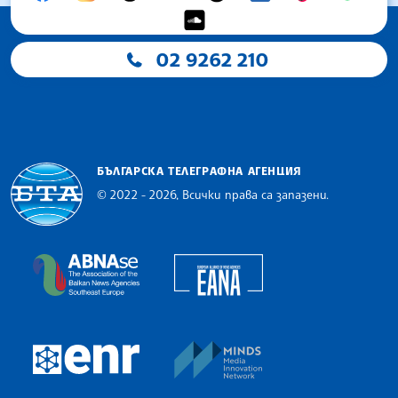
02 9262 210
БЪЛГАРСКА ТЕЛЕГРАФНА АГЕНЦИЯ
© 2022 - 2026, Всички права са запазени.
Българска телеграфна агенция
European Alliance of N
The Assocoation of the Balkan News Agencies S
MINDS Media Innovatio
European Newsroom