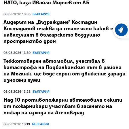
НАТО, каза Ивайло Мирчев от ДБ
08.08.2026 13:35
БЪЛГАРИЯ
Лидерът на „Възраждане" Костадин
Костадинов очаква да стане ясно какъв е
ХРОНО
навлезлият в българското въздушно
пространство дрон
08.08.2026 13:30
БЪЛГАРИЯ
Тежкотоварен автомобил, участвал в
катастрофа на Подбалканския път в района
на Мъглиж, ще бъде спрян от движение заради
износени гуми
08.08.2026 13:23
БЪЛГАРИЯ
Над 10 противопожарни автомобила с екипи
от пожарникари участват в гасенето на
пожар на изхода на Асеновград
08.08.2026 13:19
БЪЛГАРИЯ