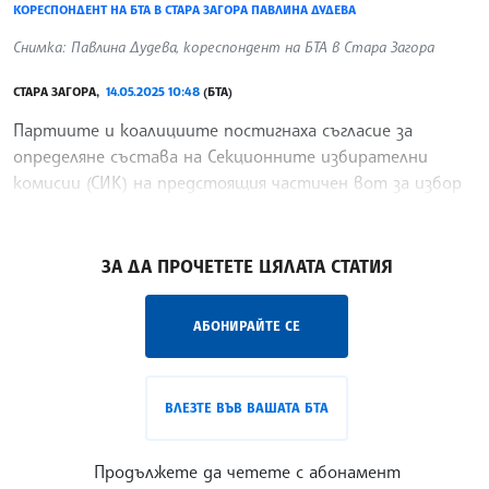
КОРЕСПОНДЕНТ НА БТА В СТАРА ЗАГОРА ПАВЛИНА ДУДЕВА
Снимка: Павлина Дудева, кореспондент на БТА в Стара Загора
СТАРА ЗАГОРА,
14.05.2025 10:48
(БТА)
Партиите и коалициите постигнаха съгласие за
определяне състава на Секционните избирателни
комисии (СИК) на предстоящия частичен вот за избор
на кмет на кметство Лясково.
/ТТ/
ЗА ДА ПРОЧЕТЕТЕ ЦЯЛАТА СТАТИЯ
АБОНИРАЙТЕ СЕ
ВЛЕЗТЕ ВЪВ ВАШАТА БТА
Продължете да четете с абонамент