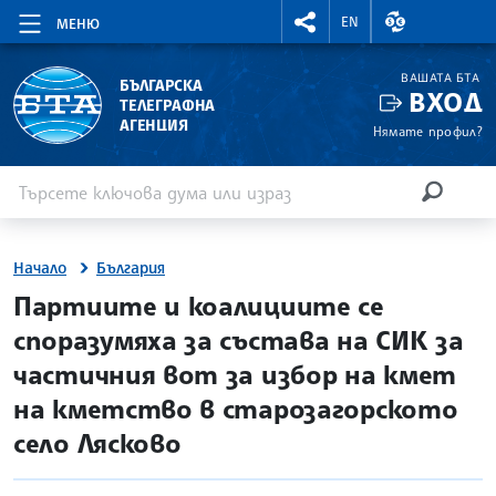
RIGHTMENU.SOCIAL
ВАЛУТНИ КУР
EN
МЕНЮ
ВАШАТА БТА
БЪЛГАРСКА
ВХОД
ТЕЛЕГРАФНА
АГЕНЦИЯ
Нямате профил?
Въведете ключова дума или израз
Търсене
ТЪРСЕН
Начало
България
site.bta
Партиите и коалициите се
споразумяха за състава на СИК за
частичния вот за избор на кмет
на кметство в старозагорското
село Лясково