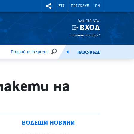
УТНИ КУРСОВЕ
RIGHTMENU.SOCIAL
БТА
ПРЕСКЛУБ
EN
ВАШАТА БТА
ВХОД
Нямате профил?
Подробно търсене
НАВСЯКЪДЕ
ТЪРСЕНЕ
ЕМИСИЯ
макети на
ВОДЕЩИ НОВИНИ