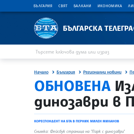
БЪЛГАРИЯ
СВЯТ
БАЛКАНИ
ИКОНОМИКА
ЛИ
БЪЛГАРСКА ТЕЛЕГР
Въведете ключова дума или израз
Търсене
Начало
България
Регионални новини
П
site.bta
ОБНОВЕНА
Из
динозаври в 
КОРЕСПОНДЕНТ НА БТА В ПЕРНИК МИЛЕН МИЛАНОВ
Снимка: Фейсбук страница на "Парк с динозаври"