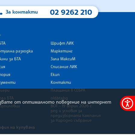
02 9262 210
За контакти
А
БТА
Шрифт ЛИК
туална разходка
Маркетинг
ини за БТА
Зала МаксиМ
rk
сия
Списание ЛИК
тория
Екип
кументи
Контакти
риери
Плащания в СЕБРА
ола БТА
old.bta.bg
олзвате от оптималното поведение на интернет
орпиловци
ВОТ - 19 април 2026 г .
Меню
ред и условия за
за
предизборната кампания
за Народно събрание
достъ
офил на купувача