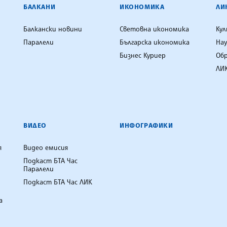
ЕНЦИЯ
БАЛКАНИ
ИКОНОМИКА
ЛИ
Балкански новини
Световна икономика
Ку
Паралели
Българска икономика
Нау
Бизнес Куриер
Об
ЛИК
ВИДЕО
ИНФОГРАФИКИ
я
Видео емисия
Подкаст БТА Час
Паралели
Подкаст БТА Час ЛИК
а