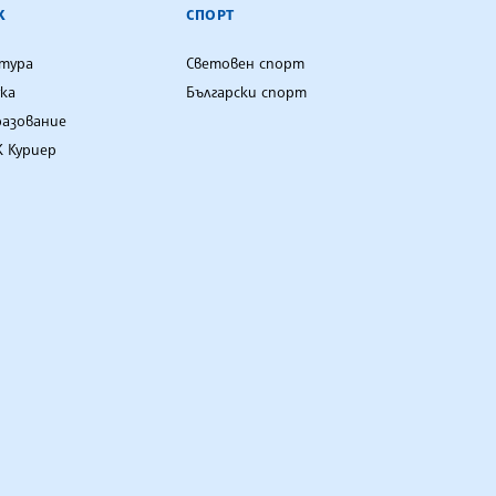
К
СПОРТ
лтура
Световен спорт
ка
Български спорт
разование
 Куриер