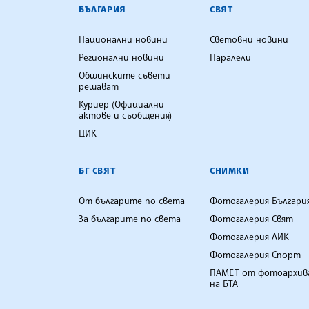
БЪЛГАРСКА ТЕЛЕГРАФНА АГ
БЪЛГАРИЯ
СВЯТ
Национални новини
Световни новини
Регионални новини
Паралели
Общинските съвети
решават
Куриер (Официални
актове и съобщения)
ЦИК
БГ СВЯТ
СНИМКИ
От българите по света
Фотогалерия Българи
За българите по света
Фотогалерия Свят
Фотогалерия ЛИК
Фотогалерия Спорт
ПАМЕТ от фотоархив
на БТА