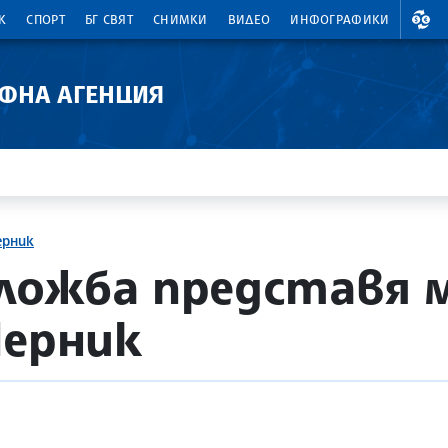
ВАЛ
К
СПОРТ
БГ СВЯТ
СНИМКИ
ВИДЕО
ИНФОГРАФИКИ
АФНА АГЕНЦИЯ
ерник
ложба представя 
Перник