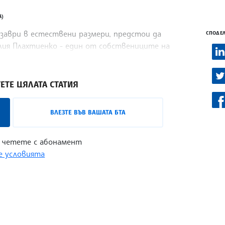
А)
заври в естествени размери, предстои да
СПОДЕЛ
алия Плахтиенко - един от собствениците на
ЕТЕ ЦЯЛАТА СТАТИЯ
ВЛЕЗТЕ ВЪВ ВАШАТА БТА
 четете с абонамент
 условията