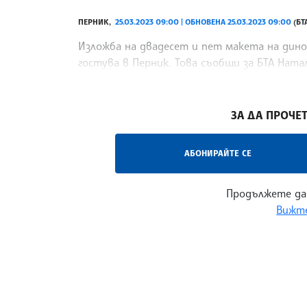
ПЕРНИК,
25.03.2023 09:00 | ОБНОВЕНА 25.03.2023 09:00
(БТ
Изложба на двадесет и пет макета на дино
гостува в Перник. Това съобщи за БТА Нат
атракциона "Парк с динозаври".Плахтиенко
/АКМ/
ЗА ДА ПРОЧЕТ
АБОНИРАЙТЕ СЕ
Продължете да
Вижте