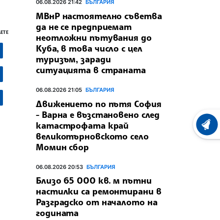
06.08.2026 21:42
БЪЛГАРИЯ
МВнР настоятелно съветва
да не се предприемат
ЕТЕ
неотложни пътувания до
Куба, в това число с цел
туризъм, заради
ситуацията в страната
06.08.2026 21:05
БЪЛГАРИЯ
Движението по пътя София
- Варна е възстановено след
катастрофата край
ХРОНО
великотърновското село
Момин сбор
06.08.2026 20:53
БЪЛГАРИЯ
Близо 65 000 кв. м пътни
настилки са ремонтирани в
Разградско от началото на
годината