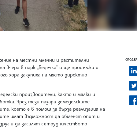
жение на местни млечни и растителни
СПОДЕЛ
а вчера в парк „Бедечка“ и ще продължи и
ого хора закупиха на място директно
еделски производители, както и малки и
ботка. Чрез тези пазари земеделските
те, което е в помощ за бърза реализация на
ците имат възможност да обменят опит и
 друг и да засилят сътрудничеството