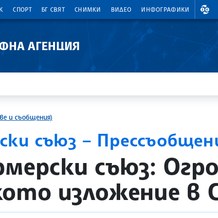
ВАЛ
К
СПОРТ
БГ СВЯТ
СНИМКИ
ВИДЕО
ИНФОГРАФИКИ
АФНА АГЕНЦИЯ
ве и съобщения)
ски съюз – Прессъобщен
рмерски съюз: Огр
ото изложение в 