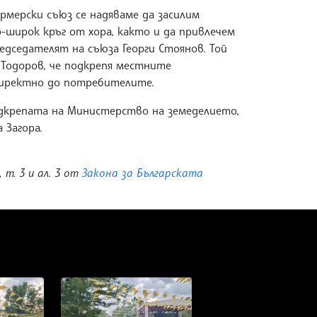
мерски съюз се надяваме да засилим
-широк кръг от хора, както и да привлечем
едседателят на съюза Георги Стоянов. Той
 Тодоров, че подкрепя местните
директно до потребителите.
дкрепата на Министерство на земеделието,
 Загора.
, т. 3 и ал. 3 от
Закона за Българската