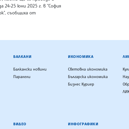
а 24-25 юни 2025 г. в "София
рк", съобщиха от
ЕНЦИЯ
БАЛКАНИ
ИКОНОМИКА
ЛИ
Балкански новини
Световна икономика
Ку
Паралели
Българска икономика
Нау
Бизнес Куриер
Об
ЛИК
ВИДЕО
ИНФОГРАФИКИ