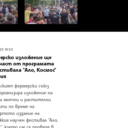
25 16:53
ерско изложение ще
 част от програмата
стивала "Ало, Космос"
фия
рският фермерски съюз
организира изложение на
и млечни и растителни
кти по време на
ртото издание на
кия научен фестивал "Ало,
", което ще се проведе в