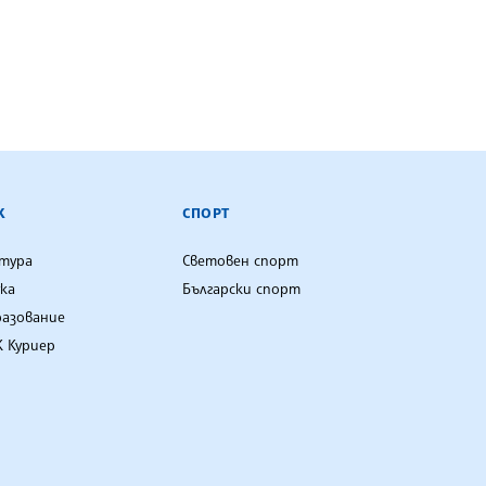
К
СПОРТ
лтура
Световен спорт
ка
Български спорт
разование
 Куриер