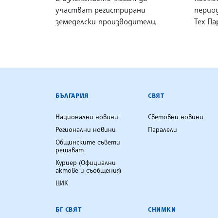
участват регистрирани
период
земеделски производители,
Тех Па
БЪЛГАРСКА ТЕЛЕГРАФНА АГ
БЪЛГАРИЯ
СВЯТ
Национални новини
Световни новини
Регионални новини
Паралели
Общинските съвети
решават
Куриер (Официални
актове и съобщения)
ЦИК
БГ СВЯТ
СНИМКИ