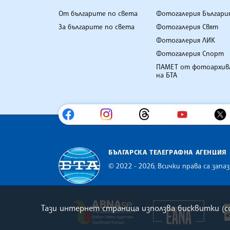
От българите по света
Фотогалерия Българи
За българите по света
Фотогалерия Свят
Фотогалерия ЛИК
Фотогалерия Спорт
ПАМЕТ от фотоархив
на БТА
БЪЛГАРСКА ТЕЛЕГРАФНА АГЕНЦИЯ
© 2022 - 2026, Всички права са запаз
Българска телеграфна агенция
Europe
The Assocoation of the Balkan
Тази интернет страница използва бисквитки (