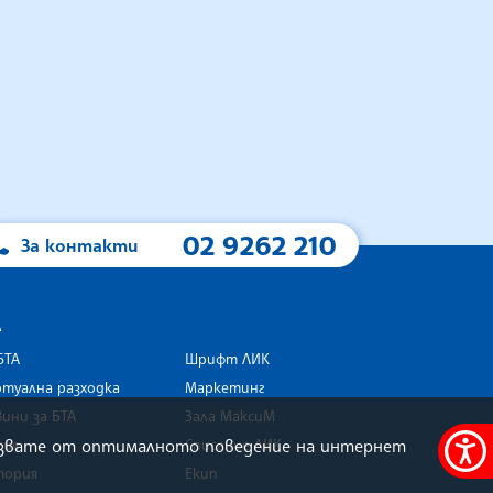
02 9262 210
За контакти
А
БТА
Шрифт ЛИК
туална разходка
Маркетинг
ини за БТА
Зала МаксиМ
rk
олзвате от оптималното поведение на интернет
сия
Списание ЛИК
Меню
тория
Екип
за