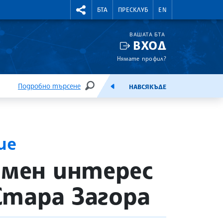
УТНИ КУРСОВЕ
RIGHTMENU.SOCIAL
БТА
ПРЕСКЛУБ
EN
ВАШАТА БТА
ВХОД
Нямате профил?
Подробно търсене
НАВСЯКЪДЕ
ТЪРСЕНЕ
ЕМИСИЯ
ие
омен интерес
Стара Загора