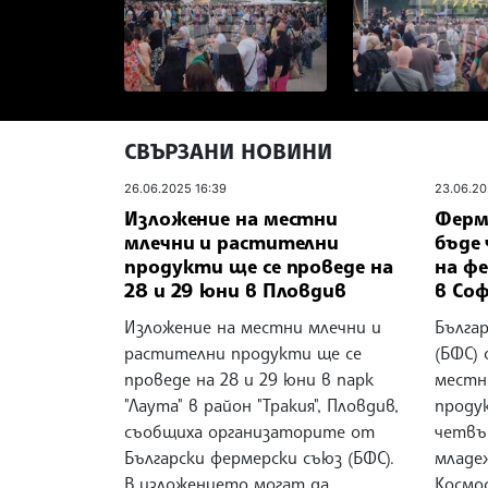
СВЪРЗАНИ НОВИНИ
26.06.2025 16:39
23.06.20
Изложение на местни
Ферм
млечни и растителни
бъде
продукти ще се проведе на
на фе
28 и 29 юни в Пловдив
в Со
Изложение на местни млечни и
Бълга
растителни продукти ще се
(БФС) 
проведе на 28 и 29 юни в парк
местн
"Лаута" в район "Тракия", Пловдив,
проду
съобщиха организаторите от
четвъ
Български фермерски съюз (БФС).
младеж
В изложението могат да
Космос