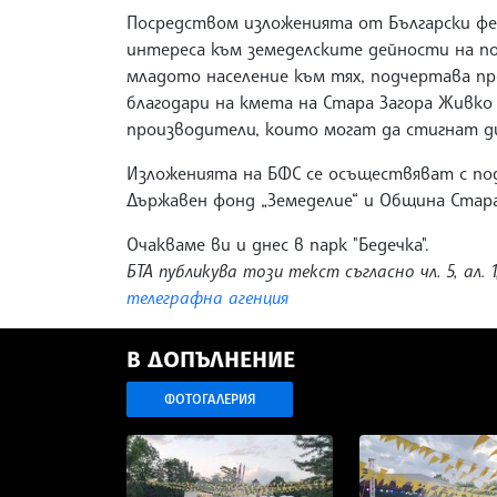
Посредством изложенията от Български фер
интереса към земеделските дейности на по
младото население към тях, подчертава пр
благодари на кмета на Стара Загора Живко
производители, които могат да стигнат 
Изложенията на БФС се осъществяват с по
Държавен фонд „Земеделие“ и Община Стара
Очакваме ви и днес в парк "Бедечка".
БТА публикува този текст съгласно чл. 5, ал. 1
телеграфна агенция
В ДОПЪЛНЕНИЕ
ФОТОГАЛЕРИЯ