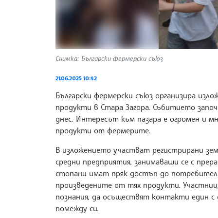
Снимка: Български фермерски съюз
21.06.2025 10:42
Български фермерски съюз организира изло
продукти в Стара Загора. Събитието започн
днес. Интересът към пазара е огромен и мн
продукти от фермерите.
В изложението участват регистрирани зем
средни предприятия, занимаващи се с прера
стопани имат пряк достъп до потребители
произведените от тях продукти. Участни
познания, да осъществят контакти един с
помежду си.