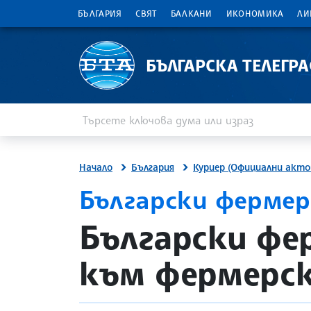
БЪЛГАРИЯ
СВЯТ
БАЛКАНИ
ИКОНОМИКА
ЛИ
БЪЛГАРСКА ТЕЛЕГР
Въведете ключова дума или израз
Търсене
Начало
България
Куриер (Официални акто
Български фермер
site.bta
Български фе
към фермерск