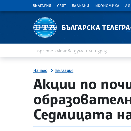
БЪЛГАРИЯ
СВЯТ
БАЛКАНИ
ИКОНОМИКА
ЛИ
БЪЛГАРСКА ТЕЛЕГР
Въведете ключова дума или израз
Търсене
Начало
България
site.bta
Акции по почи
образователн
Седмицата на