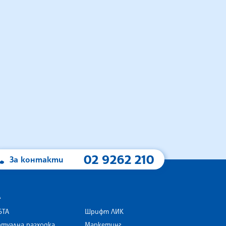
02 9262 210
За контакти
А
БТА
Шрифт ЛИК
туална разходка
Маркетинг