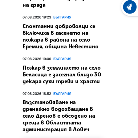
на града
ХРОНО
07.08.2026 19:23
БЪЛГАРИЯ
Спонтанни доброволци се
включиха в гасенето на
пожара в района на село
Еремия, община Невестино
07.08.2026 19:06
БЪЛГАРИЯ
Пожар в землището на село
Беласица е засегнал близо 30
декара сухи треви и храсти
07.08.2026 18:52
БЪЛГАРИЯ
Възстановяване на
дренажно водохващане в
село Дренов е обсъдено на
среща в Областната
администрация в Ловеч