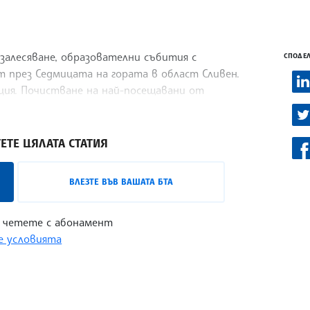
залесяване, образователни събития с
СПОДЕЛ
т през Седмицата на гората в област Сливен.
ия. Почистване на най-посещавани от
ЕТЕ ЦЯЛАТА СТАТИЯ
ВЛЕЗТЕ ВЪВ ВАШАТА БТА
 четете с абонамент
 условията