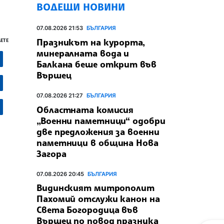
ВОДЕЩИ НОВИНИ
07.08.2026 21:53
БЪЛГАРИЯ
Празникът на курорта,
ЕТЕ
минералната вода и
Балкана беше открит във
Вършец
07.08.2026 21:27
БЪЛГАРИЯ
Областната комисия
„Военни паметници“ одобри
две предложения за военни
паметници в община Нова
Загора
07.08.2026 20:45
БЪЛГАРИЯ
Видинският митрополит
Пахомий отслужи канон на
Света Богородица във
Вършец по повод празника