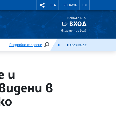
УТНИ КУРСОВЕ
RIGHTMENU.SOCIAL
БТА
ПРЕСКЛУБ
EN
ВАШАТА БТА
ВХОД
Нямате профил?
Подробно търсене
НАВСЯКЪДЕ
ТЪРСЕНЕ
ЕМИСИЯ
е и
видени в
ко