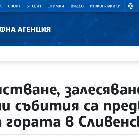
ВАЛ
К
СПОРТ
БГ СВЯТ
СНИМКИ
ВИДЕО
ИНФОГРАФИКИ
АФНА АГЕНЦИЯ
стване, залесяван
и събития са пред
 гората в Сливенс