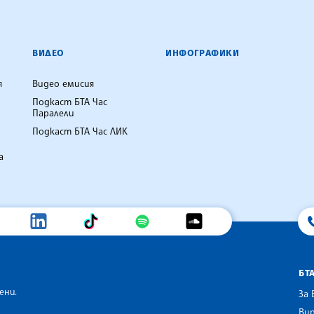
ВИДЕО
ИНФОГРАФИКИ
я
Видео емисия
Подкаст БТА Час
Паралели
Подкаст БТА Час ЛИК
а
БТ
ени.
За 
Вир