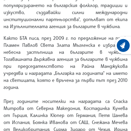
популяризирането на българския фолклор, традиции и
изкуство, създавайки силни международни
институционални партньорства“, допълват от екипа
на Изпълнителната агенция за българите в чужбина.
Както БТА писа, през 2009 г. по предложение на проф.
Пламен Павлов Света Злата Мъгленска е избрана за
ХРОНО
небесна застъпница на българите в чужбина.
Тогавашната Държавна агенция за българите в чужбина
при председателството на Райна Манджукова
учредява и наградата „Българка на годината“ на името
на светицата, която е връчена за първи път през 2010
година.
През годините носителки на наградата са Спаска
Митрова от Северна Македония, Костадинка Кунева
от Гърция, Калинка Кюпер от Германия, Петя Цанева
от Испания, Боянка Иванова от САЩ, Снежана Мечева
от Великобритания, Сирма Зидаро от Чехия, Ирина