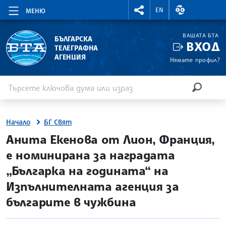
RIGHTMENU.SOCIAL
ВАЛУТНИ КУР
EN
МЕНЮ
ВАШАТА БТА
БЪЛГАРСКА
ВХОД
ТЕЛЕГРАФНА
АГЕНЦИЯ
Нямате профил?
Въведете ключова дума или израз
Търсене
ТЪРСЕН
Начало
БГ Свят
site.bta
Анита Екенова от Лион, Франция,
е номинирана за наградата
„Българка на годината“ на
Изпълнителната агенция за
българите в чужбина