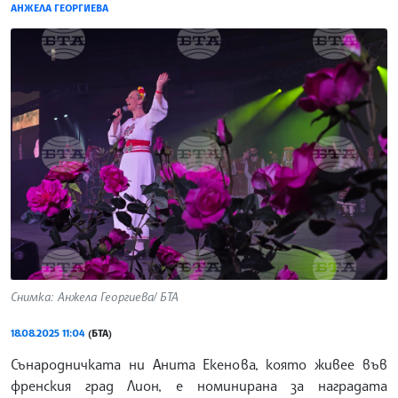
АНЖЕЛА ГЕОРГИЕВА
Снимка: Анжела Георгиева/ БТА
18.08.2025 11:04
(БТА)
Сънародничката ни Анита Екенова, която живее във
френския град Лион, е номинирана за наградата