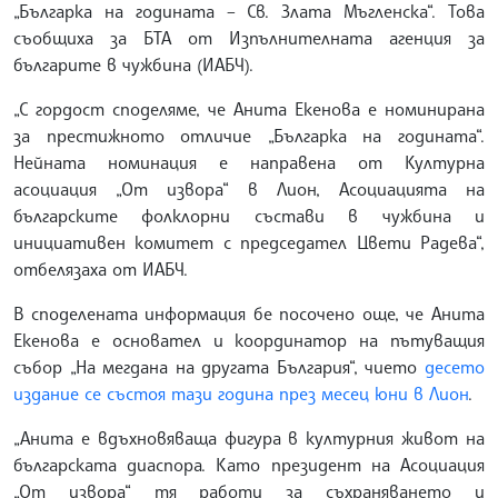
„Българка на годината – Св. Злата Мъгленска“. Това
съобщиха за БТА от Изпълнителната агенция за
българите в чужбина (ИАБЧ).
„С гордост споделяме, че Анита Екенова е номинирана
за престижното отличие „Българка на годината“.
Нейната номинация е направена от Културна
асоциация „От извора“ в Лион, Асоциацията на
българските фолклорни състави в чужбина и
инициативен комитет с председател Цвети Радева“,
отбелязаха от ИАБЧ.
В споделената информация бе посочено още, че Анита
Екенова е основател и координатор на пътуващия
събор „На мегдана на другата България“, чието
десето
издание се състоя тази година през месец юни в Лион
.
„Анита е вдъхновяваща фигура в културния живот на
българската диаспора. Като президент на Асоциация
„От извора“ тя работи за съхраняването и