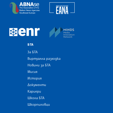
European Alliance of N
The Assocoation of the Balkan News Agencies S
MINDS Media Innovatio
European Newsroom
БТА
За БТА
Виртуална разходка
Новини за БТА
Мисия
История
Документи
Кариери
Школа БТА
Шкорпиловци