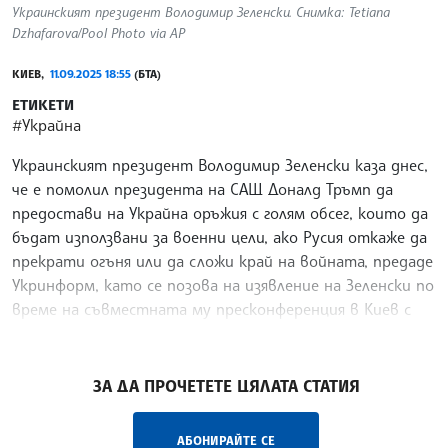
Украинският президент Володимир Зеленски. Снимка: Tetiana
Dzhafarova/Pool Photo via AP
КИЕВ,
11.09.2025 18:55
(БТА)
ЕТИКЕТИ
#Украйна
Украинският президент Володимир Зеленски каза днес,
че е помолил президента на САЩ Доналд Тръмп да
предостави на Украйна оръжия с голям обсег, които да
бъдат използвани за военни цели, ако Русия откаже да
прекрати огъня или да сложи край на войната, предаде
Укринформ, като се позова на изявление на Зеленски по
време на съвместната му пресконференция в Киев с
финландския президент Александър Стуб.
/АГ/
ЗА ДА ПРОЧЕТЕТЕ ЦЯЛАТА СТАТИЯ
АБОНИРАЙТЕ СЕ