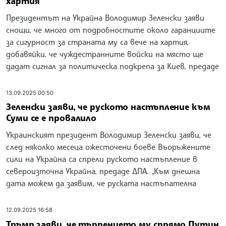
хартия
Президентът на Украйна Володимир Зеленски заяви
снощи, че много от подробностите около гаранциите
за сигурност за страната му са вече на хартия,
добавяйки, че чуждестранните войски на място ще
дадат сигнал за политическа подкрепа за Киев, предаде
13.09.2025 00:50
Зеленски заяви, че руското настъпление към
Суми се е провалило
Украинският президент Володимир Зеленски заяви, че
след няколко месеца ожесточени боеве Въоръжените
сили на Украйна са спрели руското настъпление в
североизточна Украйна, предаде ДПА. „Към днешна
дата можем да заявим, че руската настъпателна
12.09.2025 16:58
Тръмп заяви, че търпението му спрямо Путин