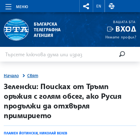
RIGHTMENU.SOCIAL
ВАЛУТНИ КУР
EN
МЕНЮ
ВАШАТА БТА
БЪЛГАРСКА
ВХОД
ТЕЛЕГРАФНА
АГЕНЦИЯ
Нямате профил?
Въведете ключова дума или израз
Търсене
ТЪРСЕН
Начало
Свят
site.bta
Зеленски: Поисках от Тръмп
оръжия с голям обсег, ако Русия
продължи да отхвърля
примирието
ПЛАМЕН ЙОТИНСКИ
,
НИКОЛАЙ ВЕЛЕВ