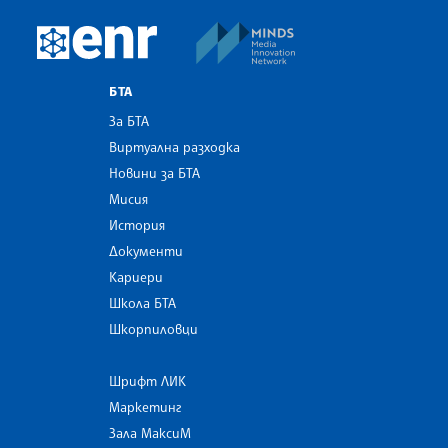
MINDS Media Innovatio
European Newsroom
БТА
За БТА
Виртуална разходка
Новини за БТА
Мисия
История
Документи
Кариери
Школа БТА
Шкорпиловци
Шрифт ЛИК
Маркетинг
Зала МаксиМ