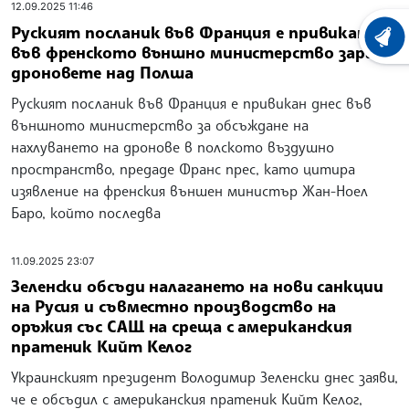
12.09.2025 11:46
Руският посланик във Франция е привикан
ХРОНО
във френското външно министерство заради
дроновете над Полша
Руският посланик във Франция е привикан днес във
външното министерство за обсъждане на
нахлуването на дронове в полското въздушно
пространство, предаде Франс прес, като цитира
изявление на френския външен министър Жан-Ноел
Баро, който последва
11.09.2025 23:07
Зеленски обсъди налагането на нови санкции
на Русия и съвместно производство на
оръжия със САЩ на среща с американския
пратеник Кийт Келог
Украинският президент Володимир Зеленски днес заяви,
че е обсъдил с американския пратеник Кийт Келог,