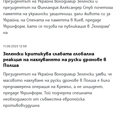
Президентът на Украйна Володимир Зеленски и
президентът на Финландия Александер Стуб почетоха
паметта на украински защитници, дали живота си за
Украйна, на Стената на паметта в Киев, предаде
Укринформ, като се позова на публикация в „Телеграм“
на
11.09.2025 12:59
Зеленски критикува слабата глобална
реакция на нахлуването на руски дронове в
Полша
Президентът на Украйна Володимир Зеленски заяви, че
масовото нахлуване на руски дронове в Полша е било
преднамерена операция на Кремъл, а не инцидент,
предаде Укринформ. Той подчерта спешната
необходимост от съвместна европейска
противовъздушна