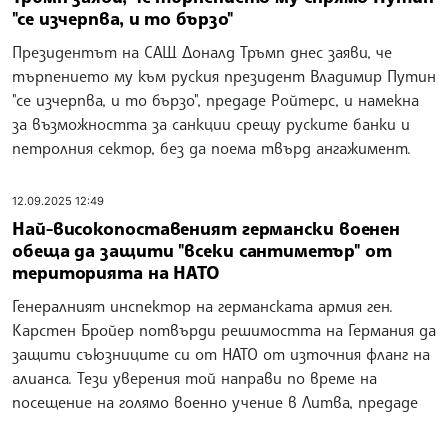
"се изчерпва, и то бързо"
Президентът на САЩ Доналд Тръмп днес заяви, че
търпението му към руския президент Владимир Путин
"се изчерпва, и то бързо", предаде Ройтерс, и намекна
за възможността за санкции срещу руските банки и
петролния сектор, без да поема твърд ангажимент.
12.09.2025 12:49
Най-високопоставеният германски военен
обеща да защити "всеки сантиметър" от
територията на НАТО
Генералният инспектор на германската армия ген.
Карстен Бройер потвърди решимостта на Германия да
защити съюзниците си от НАТО от източния фланг на
алианса. Тези уверения той направи по време на
посещение на голямо военно учение в Литва, предаде