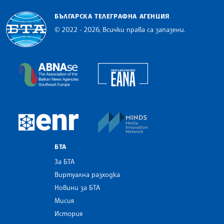
БЪЛГАРСКА ТЕЛЕГРАФНА АГЕНЦИЯ
© 2022 - 2026, Всички права са запазени.
Българска телеграфна агенция
European Alliance of N
The Assocoation of the Balkan News Agencies S
MINDS Media Innovatio
European Newsroom
БТА
За БТА
Виртуална разходка
Новини за БТА
Мисия
История