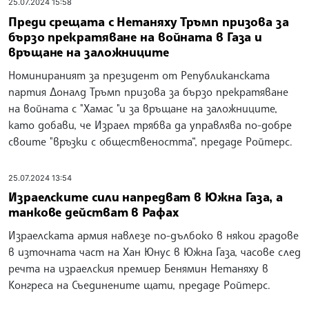
25.07.2024 15:58
Преди срещата с Нетаняху Тръмп призова за
бързо прекратяване на войната в Газа и
връщане на заложниците
Номинираният за президент от Републиканската
партия Доналд Тръмп призова за бързо прекратяване
на войната с "Хамас "и за връщане на заложниците,
като добави, че Израел трябва да управлява по-добре
своите "връзки с обществеността“, предаде Ройтерс.
25.07.2024 13:54
Израелските сили напредват в Южна Газа, а
танкове действат в Рафах
Израелската армия навлезе по-дълбоко в някои градове
в източната част на Хан Юнус в Южна Газа, часове след
речта на израелския премиер Бенямин Нетаняху в
Конгреса на Съединените щати, предаде Ройтерс.