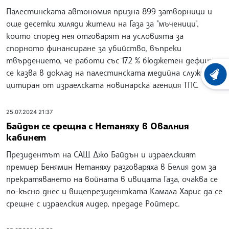
Палестинската автономия призна 899 затворници и
още десетки хиляди жители на Газа за "мъченици",
които според нея отговарят на условията за
спорното финансиране за убийство, въпреки
твърдението, че работи със 172 % бюджетен дефицит,
се казва в доклад на палестинската медийна служба,
ХРОНО
цитиран от израелската новинарска агенция ТПС.
25.07.2024 21:37
Байдън се срещна с Нетаняху в Овалния
кабинет
Президентът на САЩ Джо Байдън и израелският
премиер Бенямин Нетаняху разговаряха в Белия дом за
прекратяването на войната в ивицата Газа, очаква се
по-късно днес и вицепрезидентката Камала Харис да се
срещне с израелския лидер, предаде Ройтерс.