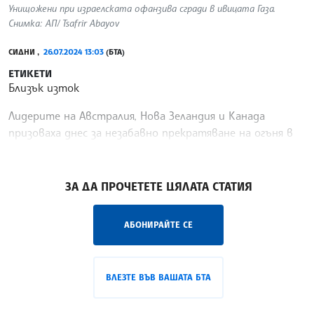
Унищожени при израелската офанзива сгради в ивицата Газа.
Снимка: АП/ Tsafrir Abayov
СИДНИ ,
26.07.2024 13:03
(БТА)
ЕТИКЕТИ
Близък изток
Лидерите на Австралия, Нова Зеландия и Канада
призоваха днес за незабавно прекратяване на огъня в
ивицата Газа в съвместно изявление, предаде Ройтерс.
/ЛМ/
ЗА ДА ПРОЧЕТЕТЕ ЦЯЛАТА СТАТИЯ
АБОНИРАЙТЕ СЕ
ВЛЕЗТЕ ВЪВ ВАШАТА БТА