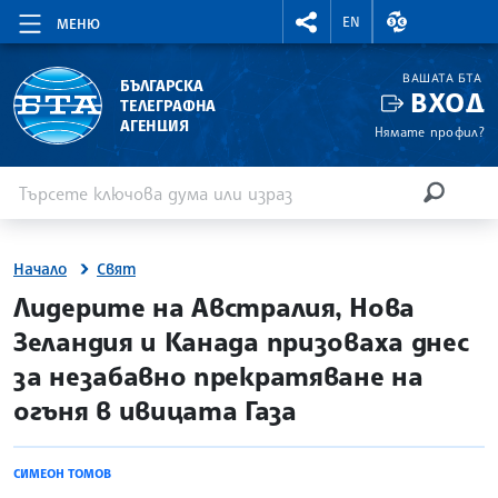
RIGHTMENU.SOCIAL
ВАЛУТНИ КУР
EN
МЕНЮ
ВАШАТА БТА
БЪЛГАРСКА
ВХОД
ТЕЛЕГРАФНА
АГЕНЦИЯ
Нямате профил?
Въведете ключова дума или израз
Търсене
ТЪРСЕН
Начало
Свят
site.bta
Лидерите на Австралия, Нова
Зеландия и Канада призоваха днес
за незабавно прекратяване на
огъня в ивицата Газа
СИМЕОН ТОМОВ