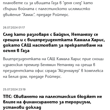
плановете си за ивицата Газа в "деня след" като
свърши войната с палестинското ислямистко
движение "Хамас", предаде Ройтерс.
26.07.2024 01:17
След като разговаря с Байдън, Нетаняху се
срещна и с вицепрезидентката Камала Харис,
докато САЩ настояват за прекратяване на
огъня в Газа
Вицепрезидентката на САЩ Камала Харис прие снощи
израелския премиер Бенямин Нетаняху на среща в
президентската офис сграда "Айзенхауер" в комплекса
на Белия дом, предаде Ройтерс.
25.07.2024 23:19
ТПС: Свиването на палестинския бюджет не
влияе на финансирането за тероризъм,
установи доклад