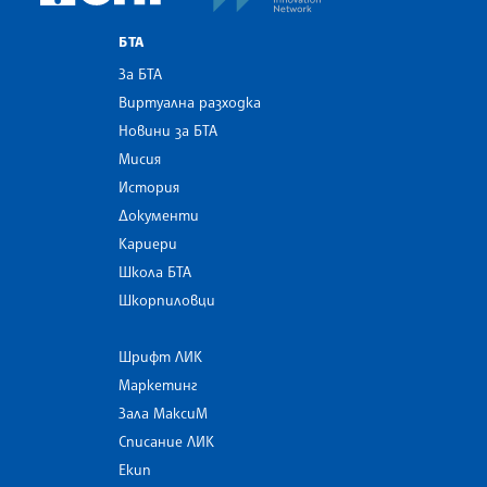
БТА
За БТА
Виртуална разходка
Новини за БТА
Мисия
История
Документи
Кариери
Школа БТА
Шкорпиловци
Шрифт ЛИК
Маркетинг
Зала МаксиМ
Списание ЛИК
Екип