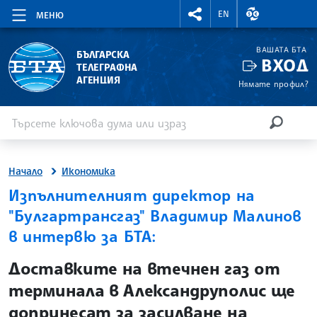
RIGHTMENU.SOCIAL
ВАЛУТНИ КУР
EN
МЕНЮ
ВАШАТА БТА
БЪЛГАРСКА
ВХОД
ТЕЛЕГРАФНА
АГЕНЦИЯ
Нямате профил?
Въведете ключова дума или израз
Търсене
ТЪРСЕН
Начало
Икономика
Изпълнителният директор на
"Булгартрансгаз" Владимир Малинов
в интервю за БТА:
site.bta
Доставките на втечнен газ от
терминала в Александруполис ще
допринесат за засилване на